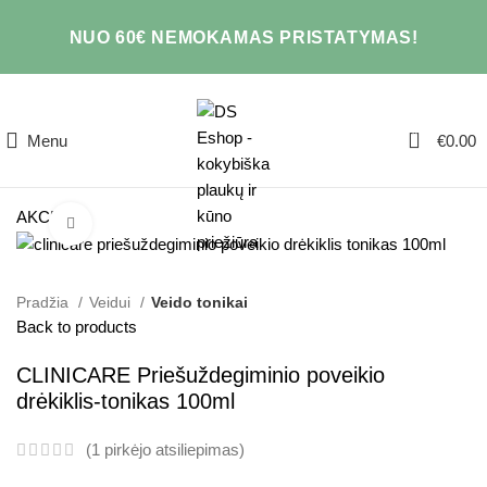
NUO 60€ NEMOKAMAS PRISTATYMAS!
0
Menu
€
0.00
AKCIJA
Click to enlarge
Pradžia
Veidui
Veido tonikai
Back to products
CLINICARE Priešuždegiminio poveikio
drėkiklis-tonikas 100ml
(
1
pirkėjo atsiliepimas)