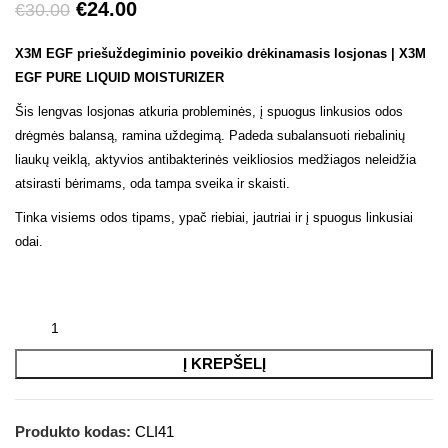
€
24.00
€
30.00
X3M EGF priešuždegiminio poveikio drėkinamasis losjonas | X3M
EGF PURE LIQUID MOISTURIZER
Šis lengvas losjonas atkuria probleminės, į spuogus linkusios odos
drėgmės balansą, ramina uždegimą. Padeda subalansuoti riebalinių
liaukų veiklą, aktyvios antibakterinės veikliosios medžiagos neleidžia
atsirasti bėrimams, oda tampa sveika ir skaisti.
Tinka visiems odos tipams, ypač riebiai, jautriai ir į spuogus linkusiai
odai.
Į KREPŠELĮ
Produkto kodas:
CLI41