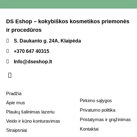
DS Eshop – kokybiškos kosmetikos priemonės
ir procedūros
S. Daukanto g. 24A, Klaipėda
+370 647 40315
Info@dseshop.lt
Pradžia
Pirkimo sąlygos
Apie mus
Privatumo politika
Plaukų šalinimas lazeriu
Pristatymas ir grąžinimas
Veido ir kūno konturavimas
Kontaktai
Straipsniai