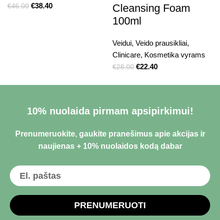
€
38.40
Cleansing Foam
€
46.00
100ml
Veidui
,
Veido prausikliai
,
Clinicare
,
Kosmetika vyrams
€
22.40
€
28.00
10% nuolaida pirmam apsipirkimui!
Prenumeruokite, gaukite pranešimus apie akcijas ir
naujienas + 10% nuolaidos kodą dabar
PRENUMERUOTI