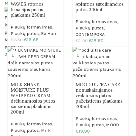
Menu
WAVES stiprios
Apimties suteikiančios
fiksacijos putos
putos 300ml
plaukams 250ml
Plaukų formavimas
,
Plaukų formavimas
,
Plaukų putos
,
Plaukų putos
,
Be Hair
CONTEMPORA
€
16.65
€
18.50
€
18.90
€
21.00
0
items
€
0.00
MILK SHAKE
MOOD ULTRA CARE
MOISTURE PLUS
nenuskalaujamos
WHIPPED CREAM
veikliosios putos
drėkinamosios putos
pažeistiems plaukams
sausiems plaukams
200ml
200ml
Plaukų formavimas
,
Plaukų formavimas
,
Plaukų putos
,
MOOD
Plaukų putos
,
Milk
€
19.90