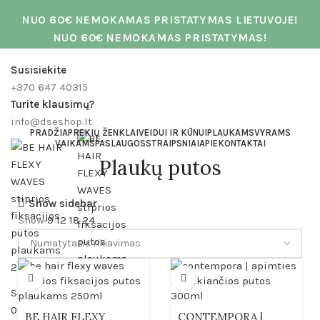
NUO 60€ NEMOKAMAS PRISTATYMAS LIETUVOJE!
NUO 60€ NEMOKAMAS PRISTATYMAS!
Susisiekite
+370 647 40315
Turite klausimų?
info@dseshop.lt
PRADŽIA
PREKIŲ ŽENKLAI
VEIDUI IR KŪNUI
PLAUKAMS
VYRAMS
VAIKAMS
PASLAUGOS
STRAIPSNIAI
APIE
KONTAKTAI
Plaukų putos
Show sidebar
Show
9
12
18
24
Search
0
items
€
0.00
BE HAIR FLEXY
CONTEMPORA |