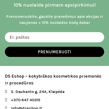
10% nuolaida pirmam apsipirkimui!
Prenumeruokite, gaukite pranešimus apie akcijas ir
naujienas + 10% nuolaidos kodą dabar
PRENUMERUOTI
DS Eshop – kokybiškos kosmetikos priemonės
ir procedūros
S. Daukanto g. 24A, Klaipėda
+370 647 40315
Info@dseshop.lt