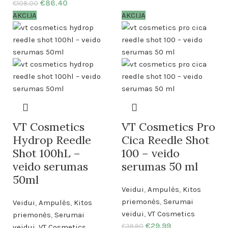
€
86.40
€
108.00
AKCIJA
AKCIJA
VT Cosmetics
VT Cosmetics Pro
Hydrop Reedle
Cica Reedle Shot
Shot 100hL –
100 – veido
veido serumas
serumas 50 ml
50ml
Veidui
,
Ampulės
,
Kitos
priemonės
,
Serumai
Veidui
,
Ampulės
,
Kitos
veidui
,
VT Cosmetics
priemonės
,
Serumai
€
29.99
veidui
,
VT Cosmetics
€
39.90