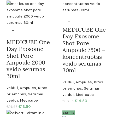
MEDICUBE One
Day Exosome
MEDICUBE One
Shot Pore
Day Exosome
Ampoule 7500 –
Shot Pore
koncentruotas
Ampoule 2000 –
veido serumas
veido serumas
30ml
30ml
Veidui
,
Ampulės
,
Kitos
Veidui
,
Ampulės
,
Kitos
priemonės
,
Serumai
priemonės
,
Serumai
veidui
,
Medicube
veidui
,
Medicube
€
14.50
€
28.95
€
13.50
€
26.95
AKCIJA