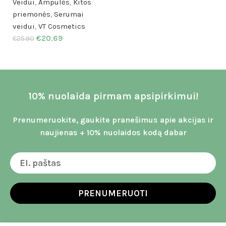
Veidui
,
Ampulės
,
Kitos
priemonės
,
Serumai
veidui
,
VT Cosmetics
€
20.69
€
25.90
10% nuolaida pirmam apsipirkimui!
Prenumeruokite, gaukite pranešimus apie akcijas ir
naujienas + 10% nuolaidos kodą dabar
PRENUMERUOTI