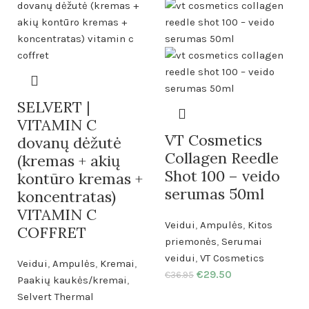
SELVERT |
VITAMIN C
VT Cosmetics
dovanų dėžutė
Collagen Reedle
(kremas + akių
Shot 100 – veido
kontūro kremas +
serumas 50ml
koncentratas)
VITAMIN C
Veidui
,
Ampulės
,
Kitos
COFFRET
priemonės
,
Serumai
veidui
,
VT Cosmetics
Veidui
,
Ampulės
,
Kremai
,
€
29.50
€
36.95
Paakių kaukės/kremai
,
Selvert Thermal