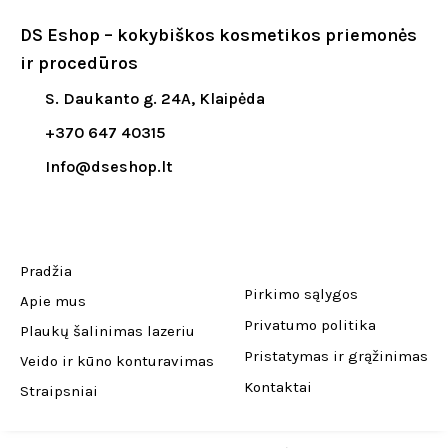
DS Eshop – kokybiškos kosmetikos priemonės
ir procedūros
S. Daukanto g. 24A, Klaipėda
+370 647 40315
Info@dseshop.lt
Pradžia
Pirkimo sąlygos
Apie mus
Privatumo politika
Plaukų šalinimas lazeriu
Pristatymas ir grąžinimas
Veido ir kūno konturavimas
Kontaktai
Straipsniai