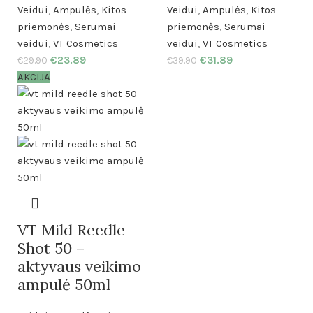
Veidui
,
Ampulės
,
Kitos
Veidui
,
Ampulės
,
Kitos
priemonės
,
Serumai
priemonės
,
Serumai
veidui
,
VT Cosmetics
veidui
,
VT Cosmetics
€
23.89
€
31.89
€
29.90
€
39.90
AKCIJA
VT Mild Reedle
Shot 50 –
aktyvaus veikimo
ampulė 50ml