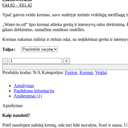
€
44.82
–
€
61.42
Ypač gaivus veido kremas, savo sudėtyje turintis veikliųjų medžiagų iš
„Water-in-oil“ tipo kremai atlieka greitą ir intensyvų odos drėkinimą.
gilaus drėkinimo, sumažina smulkias raukšles.
Kremas sukurtas mišriai ir riebiai odai, su neįtikėtinai greitu ir inte
Talpa
Produkto kodas:
N/A
Kategorijos:
Fusion
,
Kremai
,
Veidui
Aprašymas
Papildoma informacija
Atsiliepimai (1)
Aprašymas
Kaip naudoti?
Prieš naudojant naktinį kremą, oda turi būti nuvalyta, švari ir sausa. U