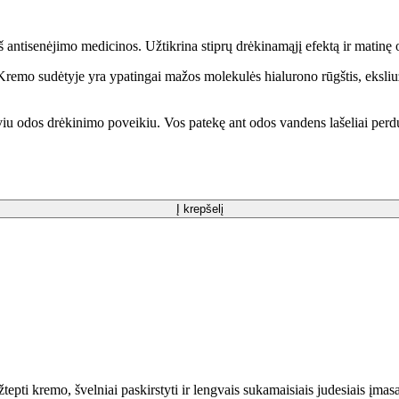
 antisenėjimo medicinos. Užtikrina stiprų drėkinamąjį efektą ir matinę 
 Kremo sudėtyje yra ypatingai mažos molekulės hialurono rūgštis, eksliuz
nsyviu odos drėkinimo poveikiu. Vos patekę ant odos vandens lašeliai perd
Į krepšelį
žtepti kremo, švelniai paskirstyti ir lengvais sukamaisiais judesiais įmas