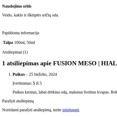
Naudojimo sritis
Veido, kaklo ir iškirptės sričių oda.
Papildoma informacija
Talpa
100ml, 50ml
Atsiliepimai (1)
1 atsiliepimas apie
FUSION MESO | HIALUR
Puikus
–
25 birželio, 2024
Įvertinimas:
5
iš 5
Puikus kremas, labai drėkina odą, malonus švelnus kvapas. Re
Parašyti atsiliepimą
Norėdami parašyti atsiliepimą, turite
prisijungti
.