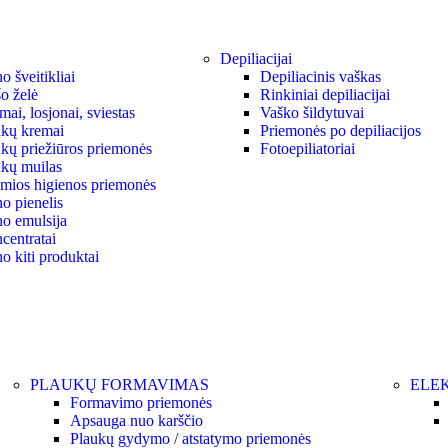
Depiliacijai
 šveitikliai
Depiliacinis vaškas
o želė
Rinkiniai depiliacijai
ai, losjonai, sviestas
Vaško šildytuvai
kų kremai
Priemonės po depiliacijos
kų priežiūros priemonės
Fotoepiliatoriai
kų muilas
ymios higienos priemonės
o pienelis
o emulsija
centratai
o kiti produktai
PLAUKŲ FORMAVIMAS
ELEK
Formavimo priemonės
Apsauga nuo karščio
Plaukų gydymo / atstatymo priemonės