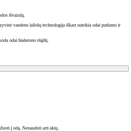
odos išvaizdą.
yvinė vandens lašelių technologija iškart suteikia odai putlumo ir
uoda odai hialurono rūgštį.
ažuoti į odą. Nenaudoti arti akių.