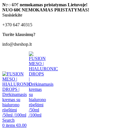
Nuo 60€ nemokamas pristatymas Lietuvoje!
AKCIJA
AKCIJA
AKCIJA
AKCIJA
AKCIJA
AKCIJA
AKCIJA
AKCIJA
AKCIJA
NUO 60€ NEMOKAMAS PRISTATYMAS!
Susisiekite
+370 647 40315
Turite klausimų?
info@dseshop.lt
Search
0
items
€
0.00