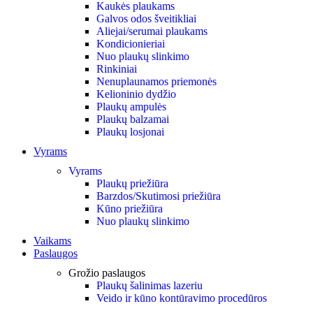
Kaukės plaukams
Galvos odos šveitikliai
Aliejai/serumai plaukams
Kondicionieriai
Nuo plaukų slinkimo
Rinkiniai
Nenuplaunamos priemonės
Kelioninio dydžio
Plaukų ampulės
Plaukų balzamai
Plaukų losjonai
Vyrams
Vyrams
Plaukų priežiūra
Barzdos/Skutimosi priežiūra
Kūno priežiūra
Nuo plaukų slinkimo
Vaikams
Paslaugos
Grožio paslaugos
Plaukų šalinimas lazeriu
Veido ir kūno kontūravimo procedūros