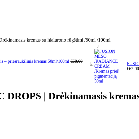
amasis kremas su hialurono rūgštimi /50ml /100ml
 priešraukšlinis kremas 50ml/100ml
€
68.00
FUSIO
€
62.0
OPS | Drėkinamasis kremas su