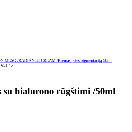
N MESO /RADIANCE CREAM /Kremas prieš pigmentaciją 50ml
0
€
51.46
 hialurono rūgštimi /50ml