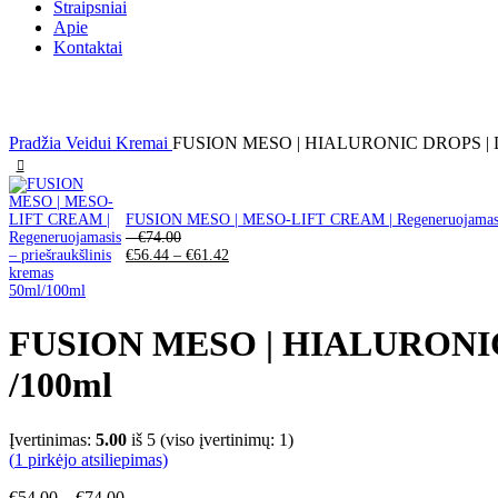
Straipsniai
Apie
Kontaktai
Click to enlarge
Pradžia
Veidui
Kremai
FUSION MESO | HIALURONIC DROPS | Drėkin
FUSION MESO | MESO-LIFT CREAM | Regeneruojamasis –
–
€
74.00
€
56.44
–
€
61.42
FUSION MESO | HIALURONIC DR
/100ml
Įvertinimas:
5.00
iš 5 (viso įvertinimų:
1
)
(
1
pirkėjo atsiliepimas)
€
54.00
–
€
74.00