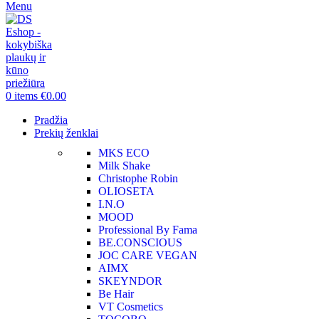
Menu
0
items
€
0.00
Pradžia
Prekių ženklai
MKS ECO
Milk Shake
Christophe Robin
OLIOSETA
I.N.O
MOOD
Professional By Fama
BE.CONSCIOUS
JOC CARE VEGAN
AIMX
SKEYNDOR
Be Hair
VT Cosmetics