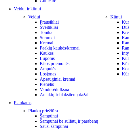
Clinicare
Veidui ir kūnui
Veidui
Kūnui
Prausikliai
Kūno
Šveitikliai
Duš
Tonikai
Krem
Serumai
Ran
Kremai
Ran
Paakių kaukės/kremai
Ran
Kaukės
Int
Lūpoms
Kūn
Kitos priemonės
Kūn
Ampulės
Kon
Losjonas
Kūn
Apsauginiai kremai
Pienelis
Vanduo/dulksna
Antakių ir blakstienų dažai
Plaukams
Plaukų priežiūra
Šampūnai
Šampūnai be sulfatų ir parabenų
Sausi šampūnai