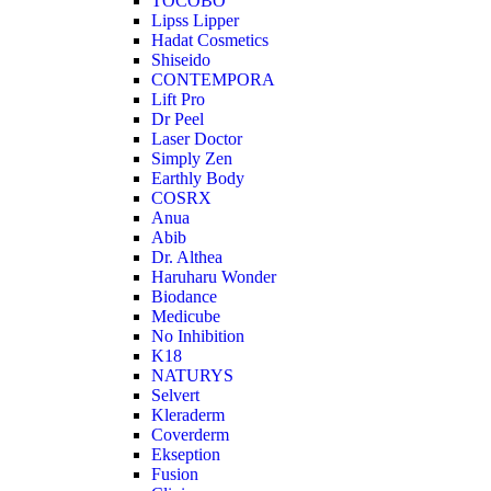
TOCOBO
Lipss Lipper
Hadat Cosmetics
Shiseido
CONTEMPORA
Lift Pro
Dr Peel
Laser Doctor
Simply Zen
Earthly Body
COSRX
Anua
Abib
Dr. Althea
Haruharu Wonder
Biodance
Medicube
No Inhibition
K18
NATURYS
Selvert
Kleraderm
Coverderm
Ekseption
Fusion