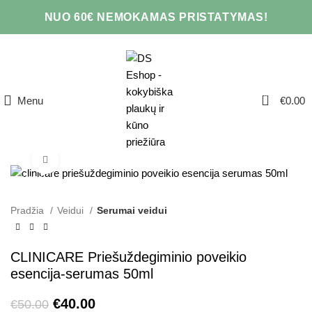
NUO 60€ NEMOKAMAS PRISTATYMAS!
0
Menu
€
0.00
Click to enlarge
AKCIJA
Pradžia
Veidui
Serumai veidui
CLINICARE Priešuždegiminio poveikio
esencija-serumas 50ml
€
40.00
€
50.00