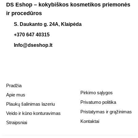
DS Eshop – kokybiškos kosmetikos priemonės
ir procedūros
S. Daukanto g. 24A, Klaipėda
+370 647 40315
Info@dseshop.lt
Pradžia
Pirkimo sąlygos
Apie mus
Privatumo politika
Plaukų šalinimas lazeriu
Pristatymas ir grąžinimas
Veido ir kūno konturavimas
Kontaktai
Straipsniai