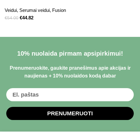
Veidui
,
Serumai veidui
,
Fusion
€
44.82
€
54.00
10% nuolaida pirmam apsipirkimui!
Prenumeruokite, gaukite pranešimus apie akcijas ir
naujienas + 10% nuolaidos kodą dabar
PRENUMERUOTI