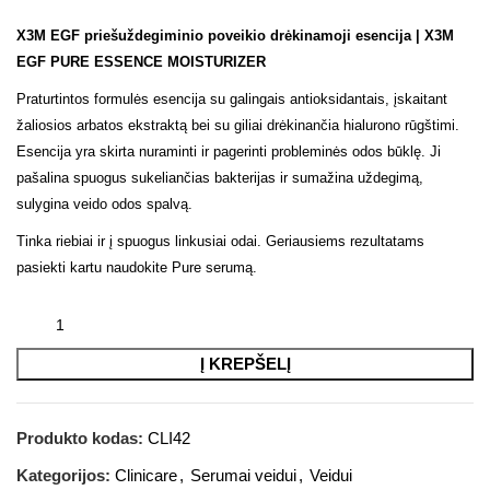
X3M EGF priešuždegiminio poveikio drėkinamoji esencija | X3M
EGF PURE ESSENCE MOISTURIZER
Praturtintos formulės esencija su galingais antioksidantais, įskaitant
žaliosios arbatos ekstraktą bei su giliai drėkinančia hialurono rūgštimi.
Esencija yra skirta nuraminti ir pagerinti probleminės odos būklę. Ji
pašalina spuogus sukeliančias bakterijas ir sumažina uždegimą,
sulygina veido odos spalvą.
Tinka riebiai ir į spuogus linkusiai odai. Geriausiems rezultatams
pasiekti kartu naudokite Pure serumą.
Į KREPŠELĮ
Produkto kodas:
CLI42
Kategorijos:
Clinicare
,
Serumai veidui
,
Veidui