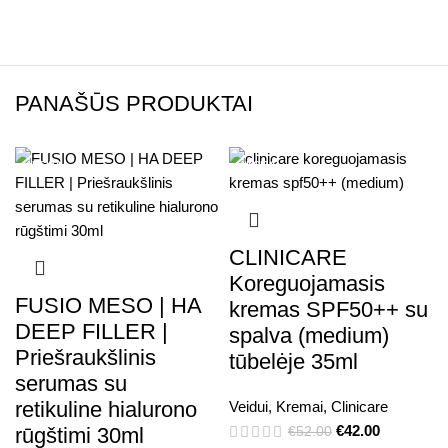
PANAŠŪS PRODUKTAI
AKCIJA
AKCIJA
CLINICARE
Koreguojamasis
FUSIO MESO | HA
kremas SPF50++ su
DEEP FILLER |
spalva (medium)
Priešraukšlinis
tūbelėje 35ml
serumas su
retikuline hialurono
Veidui
,
Kremai
,
Clinicare
€
42.00
rūgštimi 30ml
€
52.00