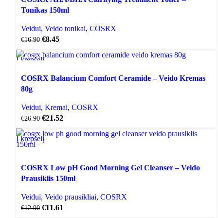
Tonikas 150ml
Veidui
,
Veido tonikai
,
COSRX
€
8.45
€
16.90
Į krepšelį
AKCIJA
COSRX Balancium Comfort Ceramide – Veido Kremas
80g
Veidui
,
Kremai
,
COSRX
€
21.52
€
26.90
Į krepšelį
AKCIJA
COSRX Low pH Good Morning Gel Cleanser – Veido
Prausiklis 150ml
Veidui
,
Veido prausikliai
,
COSRX
€
11.61
€
12.90