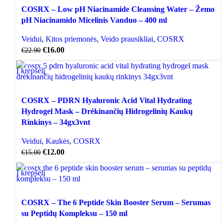
COSRX – Low pH Niacinamide Cleansing Water – Žemo
pH Niacinamido Micelinis Vanduo – 400 ml
Veidui
,
Kitos priemonės
,
Veido prausikliai
,
COSRX
€
16.00
€
22.90
Į krepšelį
AKCIJA
COSRX – PDRN Hyaluronic Acid Vital Hydrating
Hydrogel Mask – Drėkinančių Hidrogelinių Kaukų
Rinkinys – 34gx3vnt
Veidui
,
Kaukės
,
COSRX
€
12.00
€
15.00
Į krepšelį
AKCIJA
COSRX – The 6 Peptide Skin Booster Serum – Serumas
su Peptidų Kompleksu – 150 ml