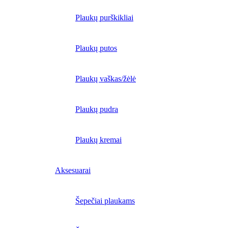
Plaukų purškikliai
Plaukų putos
Plaukų vaškas/žėlė
Plaukų pudra
Plaukų kremai
Aksesuarai
Šepečiai plaukams