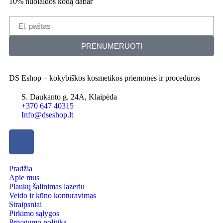
10% nuolaidos kodą dabar
PRENUMERUOTI
DS Eshop – kokybiškos kosmetikos priemonės ir procedūros
S. Daukanto g. 24A, Klaipėda
+370 647 40315
Info@dseshop.lt
Pradžia
Apie mus
Plaukų šalinimas lazeriu
Veido ir kūno konturavimas
Straipsniai
Pirkimo sąlygos
Privatumo politika