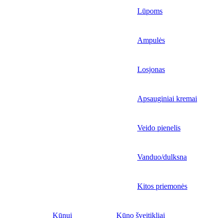
Lūpoms
Ampulės
Losjonas
Apsauginiai kremai
Veido pienelis
Vanduo/dulksna
Kitos priemonės
Kūnui
Kūno šveitikliai