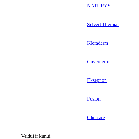
NATURYS
Selvert Thermal
Kleraderm
Coverderm
Ekseption
Fusion
Clinicare
Veidui ir kūnui