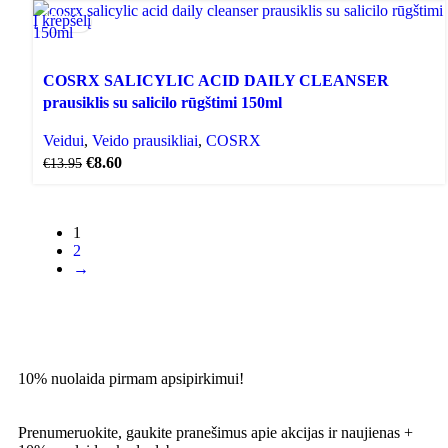
Į krepšelį
AKCIJA
COSRX SALICYLIC ACID DAILY CLEANSER
prausiklis su salicilo rūgštimi 150ml
Veidui
,
Veido prausikliai
,
COSRX
€
8.60
€
13.95
1
2
→
10% nuolaida pirmam apsipirkimui!
Prenumeruokite, gaukite pranešimus apie akcijas ir naujienas +