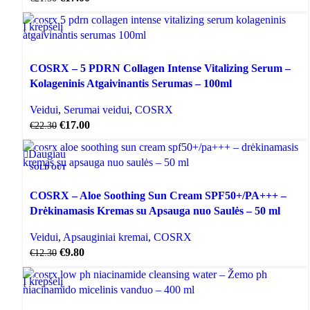
Į krepšelį
AKCIJA
COSRX – 5 PDRN Collagen Intense Vitalizing Serum –
Kolageninis Atgaivinantis Serumas – 100ml
Veidui
,
Serumai veidui
,
COSRX
€
17.00
€
22.30
Daugiau
AKCIJA
SOLD OUT
COSRX – Aloe Soothing Sun Cream SPF50+/PA+++ –
Drėkinamasis Kremas su Apsauga nuo Saulės – 50 ml
Veidui
,
Apsauginiai kremai
,
COSRX
€
9.80
€
12.30
Į krepšelį
AKCIJA