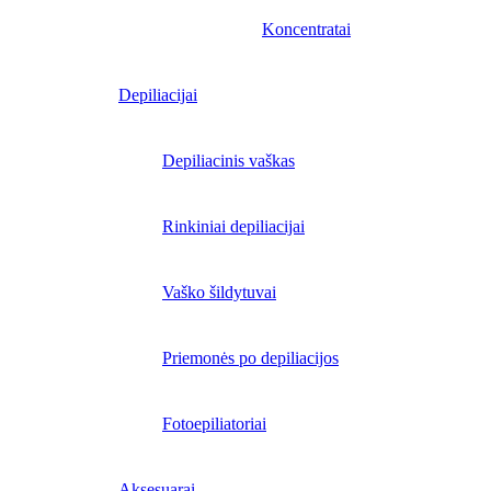
Koncentratai
Depiliacijai
Depiliacinis vaškas
Rinkiniai depiliacijai
Vaško šildytuvai
Priemonės po depiliacijos
Fotoepiliatoriai
Aksesuarai