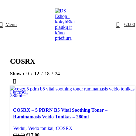
NUO 60€ NEMOKAMAS PRISTATYMAS!
0
Menu
€
0.00
COSRX
Show
9
12
18
24
Į krepšelį
AKCIJA
COSRX – 5 PDRN B5 Vital Soothing Toner –
Raminamasis Veido Tonikas – 280ml
Veidui
,
Veido tonikai
,
COSRX
€
17.00
€
21.50