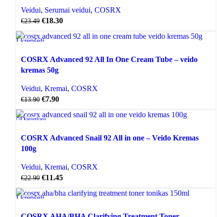
Veidui
,
Serumai veidui
,
COSRX
€
18.30
€
23.49
Į krepšelį
AKCIJA
COSRX Advanced 92 All In One Cream Tube – veido
kremas 50g
Veidui
,
Kremai
,
COSRX
€
7.90
€
13.90
Daugiau
AKCIJA
SOLD OUT
COSRX Advanced Snail 92 All in one – Veido Kremas
100g
Veidui
,
Kremai
,
COSRX
€
11.45
€
22.90
Į krepšelį
AKCIJA
COSRX AHA/BHA Clarifying Treatment Toner –