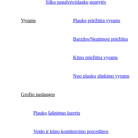
Šilko pagalvės/plaukų gumytės
Vyrams
Plaukų priežiūra vyrams
Barzdos/Skutimosi priežiūra
Kūno priežiūra vyrams
Nuo plaukų slinkimo vyrams
Grožio paslaugos
Plaukų šalinimas lazeriu
Veido ir kūno kontūravimo procedūros