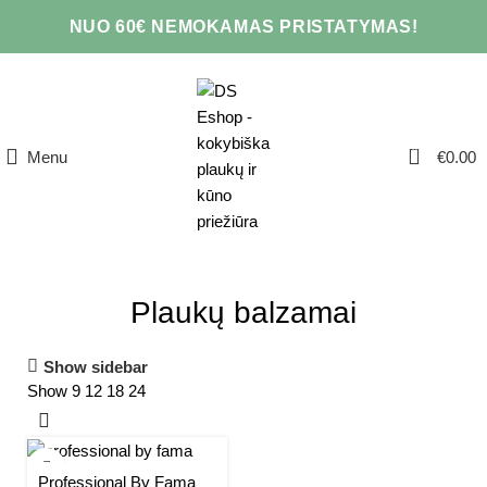
NUO 60€ NEMOKAMAS PRISTATYMAS!
0
Menu
€
0.00
Plaukų balzamai
Show sidebar
Show
9
12
18
24
Professional By Fama