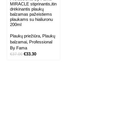
MIRACLE stiprinantis,itin
drėkinantis plaukų
balzamas pažeistiems
plaukams su hialiuronu
200ml
Plaukų priežiūra
,
Plaukų
balzamai
,
Professional
By Fama
€
33.30
€
37.00