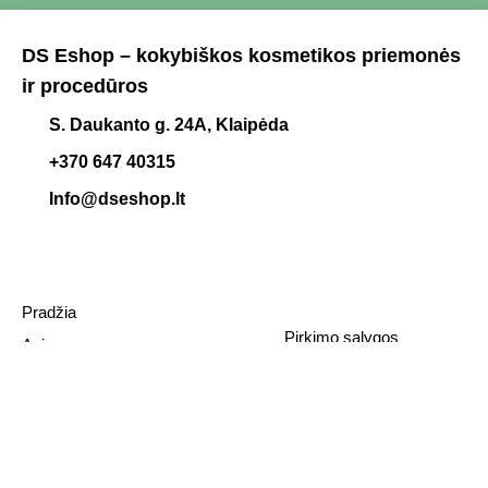
DS Eshop – kokybiškos kosmetikos priemonės
ir procedūros
S. Daukanto g. 24A, Klaipėda
+370 647 40315
Info@dseshop.lt
Pradžia
Pirkimo sąlygos
Apie mus
Privatumo politika
Plaukų šalinimas lazeriu
Pristatymas ir grąžinimas
Veido ir kūno konturavimas
Kontaktai
Straipsniai