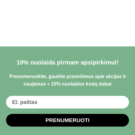
10% nuolaida pirmam apsipirkimui!
Prenumeruokite, gaukite pranešimus apie akcijas ir
naujienas + 10% nuolaidos kodą dabar
PRENUMERUOTI