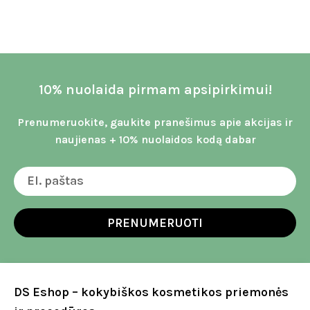
10% nuolaida pirmam apsipirkimui!
Prenumeruokite, gaukite pranešimus apie akcijas ir
naujienas + 10% nuolaidos kodą dabar
PRENUMERUOTI
DS Eshop – kokybiškos kosmetikos priemonės