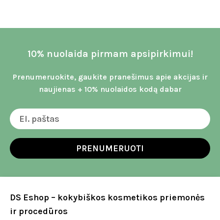
10% nuolaida pirmam apsipirkimui!
Prenumeruokite, gaukite pranešimus apie akcijas ir
naujienas + 10% nuolaidos kodą dabar
PRENUMERUOTI
DS Eshop – kokybiškos kosmetikos priemonės
ir procedūros