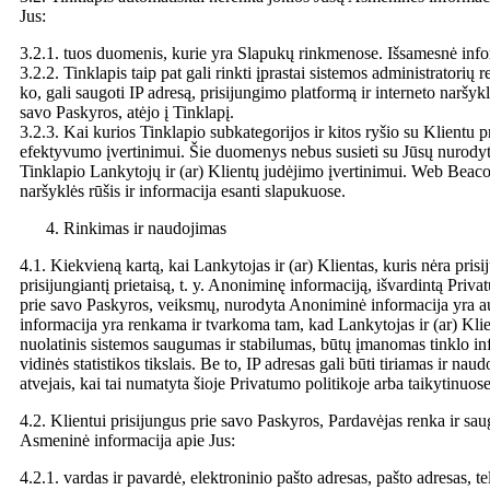
Jus:
3.2.1. tuos duomenis, kurie yra Slapukų rinkmenose. Išsamesnė info
3.2.2. Tinklapis taip pat gali rinkti įprastai sistemos administratori
ko, gali saugoti IP adresą, prisijungimo platformą ir interneto naršykl
savo Paskyros, atėjo į Tinklapį.
3.2.3. Kai kurios Tinklapio subkategorijos ir kitos ryšio su Klie
efektyvumo įvertinimui. Šie duomenys nebus susieti su Jūsų nurodyt
Tinklapio Lankytojų ir (ar) Klientų judėjimo įvertinimui. Web Beacon
naršyklės rūšis ir informacija esanti slapukuose.
Rinkimas ir naudojimas
4.1. Kiekvieną kartą, kai Lankytojas ir (ar) Klientas, kuris nėra pris
prisijungiantį prietaisą, t. y. Anoniminę informaciją, išvardintą Priv
prie savo Paskyros, veiksmų, nurodyta Anoniminė informacija yra aut
informacija yra renkama ir tvarkoma tam, kad Lankytojas ir (ar) Klien
nuolatinis sistemos saugumas ir stabilumas, būtų įmanomas tinklo infr
vidinės statistikos tikslais. Be to, IP adresas gali būti tiriamas ir nau
atvejais, kai tai numatyta šioje Privatumo politikoje arba taikytinuose
4.2. Klientui prisijungus prie savo Paskyros, Pardavėjas renka ir sa
Asmeninė informacija apie Jus:
4.2.1. vardas ir pavardė, elektroninio pašto adresas, pašto adresas, t