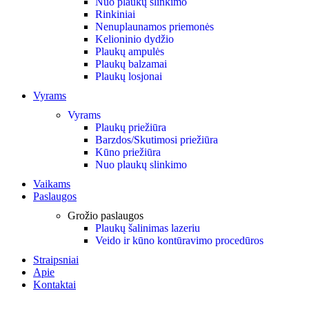
Nuo plaukų slinkimo
Rinkiniai
Nenuplaunamos priemonės
Kelioninio dydžio
Plaukų ampulės
Plaukų balzamai
Plaukų losjonai
Vyrams
Vyrams
Plaukų priežiūra
Barzdos/Skutimosi priežiūra
Kūno priežiūra
Nuo plaukų slinkimo
Vaikams
Paslaugos
Grožio paslaugos
Plaukų šalinimas lazeriu
Veido ir kūno kontūravimo procedūros
Straipsniai
Apie
Kontaktai