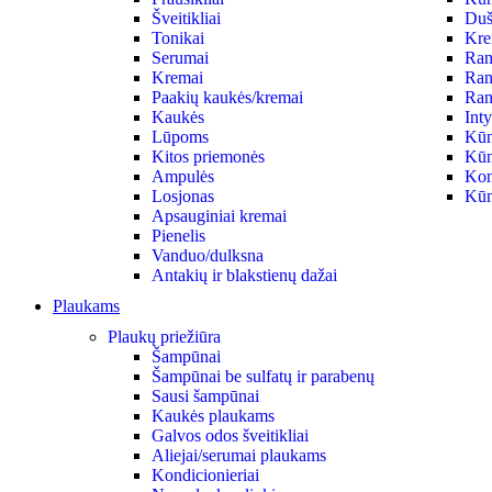
Šveitikliai
Duš
Tonikai
Krem
Serumai
Ran
Kremai
Ran
Paakių kaukės/kremai
Ran
Kaukės
Int
Lūpoms
Kūn
Kitos priemonės
Kūn
Ampulės
Kon
Losjonas
Kūn
Apsauginiai kremai
Pienelis
Vanduo/dulksna
Antakių ir blakstienų dažai
Plaukams
Plaukų priežiūra
Šampūnai
Šampūnai be sulfatų ir parabenų
Sausi šampūnai
Kaukės plaukams
Galvos odos šveitikliai
Aliejai/serumai plaukams
Kondicionieriai