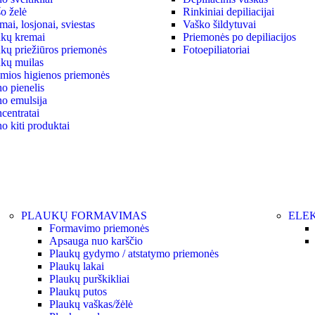
o želė
Rinkiniai depiliacijai
ai, losjonai, sviestas
Vaško šildytuvai
kų kremai
Priemonės po depiliacijos
kų priežiūros priemonės
Fotoepiliatoriai
kų muilas
ymios higienos priemonės
o pienelis
o emulsija
centratai
o kiti produktai
PLAUKŲ FORMAVIMAS
ELEK
Formavimo priemonės
Apsauga nuo karščio
Plaukų gydymo / atstatymo priemonės
Plaukų lakai
Plaukų purškikliai
Plaukų putos
Plaukų vaškas/žėlė