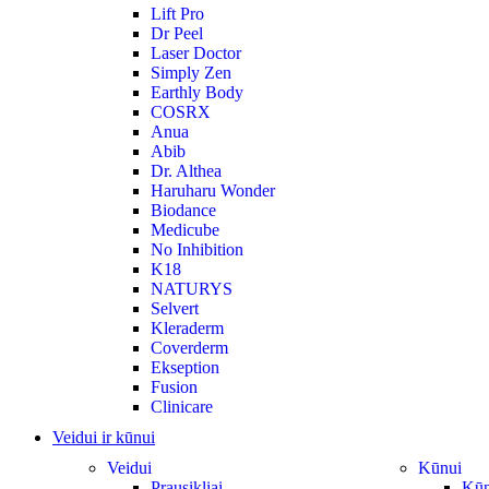
Lift Pro
Dr Peel
Laser Doctor
Simply Zen
Earthly Body
COSRX
Anua
Abib
Dr. Althea
Haruharu Wonder
Biodance
Medicube
No Inhibition
K18
NATURYS
Selvert
Kleraderm
Coverderm
Ekseption
Fusion
Clinicare
Veidui ir kūnui
Veidui
Kūnui
Prausikliai
Kūno