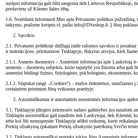
susijusi informacija gali būti saugoma tiek Lietuvos Respublikoje, t
perdavimu už Kliento šalies ribų.
1.6. Norėdami informuoti Mus apie Privatumo politikos pažeidimą, tu
taikymo, prašome kreiptis el. paštu info@DSeshop.lt. Į Jūsų paklaus
Sąvokos
2.1. Privatumo politikoje didžiąja raide rašomos sąvokos ir posakiai
ir instrukcijose, prieinamose Tinklapyje, išskyrus atvejus, kiek ši
2.1.1. Asmens duomenys – Asmeninė informacija apie Lankytoją ir (ar
asmeniu – duomenų subjektu, kurio tapatybė yra žinoma arba gali būti
asmeniui būdingi fizinio, fiziologinio, psichologinio, ekonominio, k
2.1.2. Slapukai (angl. „Cookies“) – mažos rinkmenos, siunčiamos į Jū
svetainėms prisiminti Jūsų veiksmus praeityje.
Anonimiškumas ir automatinis anoniminės informacijos apdo
3.1. Tinklapyje įdiegtos priemonės sudaro galimybes juo naudotis an
Tinklapiu anonimiškai gali naudotis tiek Lankytojai, tiek Klientai, k
arba kol Jūs nenuspręsite Tinklapyje atlikti veiksmų, kurie reikalauja
Prekių užsakymą (įskaitant Prekių užsakymo pateikimą Svečio teisėmi
3.2. Tinklapis automatiškai nerenka jokios Jūsų Asmeninės informa