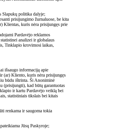
 Slapukų politika dalyje;
 esanti prisijungimo žurnaluose, be kita
r) Klientas, kuris nėra prisijungęs prie
audojami Pardavėjo reklamos
tistinei analizei ir globalaus
s, Tinklapio krovimosi laikas,
nai išsaugo informaciją apie
r (ar) Kliento, kuris nėra prisijungęs
iu būdu ištrinta. Ši Anoniminė
u (prisijungti), kad būtų garantuotas
klapio ir kartu Pardavėjo veiklą bei
, statistiniais tikslais bei kitais
būti renkama ir saugoma tokia
a pateikiama Jūsų Paskyroje;