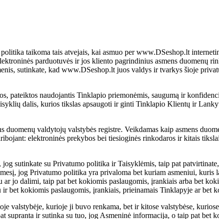
litika taikoma tais atvejais, kai asmuo per www.DSeshop.lt internetinę
lektroninės parduotuvės ir jos kliento pagrindinius asmens duomenų ri
is, sutinkate, kad www.DSeshop.lt juos valdys ir tvarkys šioje privatu
jos, pateiktos naudojantis Tinklapio priemonėmis, saugumą ir konfidenc
aisyklių dalis, kurios tikslas apsaugoti ir ginti Tinklapio Klientų ir La
s duomenų valdytojų valstybės registre. Veikdamas kaip asmens duomenų
ojant: elektroninės prekybos bei tiesioginės rinkodaros ir kitais tikslais
 jog sutinkate su Privatumo politika ir Taisyklėmis, taip pat patvirtina
mesį, jog Privatumo politika yra privaloma bet kuriam asmeniui, kuris 
 ar jo dalimi, taip pat bet kokiomis paslaugomis, įrankiais arba bet koki
 ir bet kokiomis paslaugomis, įrankiais, prieinamais Tinklapyje ar bet k
je valstybėje, kurioje ji buvo renkama, bet ir kitose valstybėse, kuriose
at supranta ir sutinka su tuo, jog Asmeninė informacija, o taip pat bet k