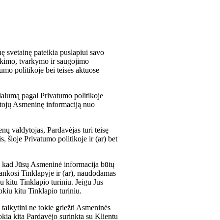
 svetainę pateikia puslapiui savo
nkimo, tvarkymo ir saugojimo
mo politikoje bei teisės aktuose
ialumą pagal Privatumo politikoje
nkytojų Asmeninę informaciją nuo
 valdytojas, Pardavėjas turi teisę
, šioje Privatumo politikoje ir (ar) bet
te, kad Jūsų Asmeninė informacija būtų
lankosi Tinklapyje ir (ar), naudodamas
u kitu Tinklapio turiniu. Jeigu Jūs
okiu kitu Tinklapio turiniu.
 taikytini ne tokie griežti Asmeninės
okia kita Pardavėjo surinkta su Klientu