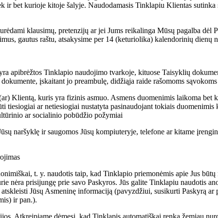
iek ir bet kurioje kitoje šalyje. Naudodamasis Tinklapiu Klientas sutink
rėdami klausimų, pretenzijų ar jei Jums reikalinga Mūsų pagalba dėl Pr
imus, gautus raštu, atsakysime per 14 (keturiolika) kalendorinių dienų
 yra apibrėžtos Tinklapio naudojimo tvarkoje, kituose Taisyklių dokume
ame dokumente, įskaitant jo preambulę, didžiąja raide rašomoms sąvokoms
) Klientą, kuris yra fizinis asmuo. Asmens duomenimis laikoma bet kuri
 tiesiogiai ar netiesiogiai nustatyta pasinaudojant tokiais duomenimis 
ultūrinio ar socialinio pobūdžio požymiai
sų naršyklę ir saugomos Jūsų kompiuteryje, telefone ar kitame įrenginyj
rojimas
onimiškai, t. y. naudotis taip, kad Tinklapio priemonėmis apie Jus būt
urie nėra prisijungę prie savo Paskyros. Jūs galite Tinklapiu naudotis an
 atskleisti Jūsų Asmeninę informaciją (pavyzdžiui, susikurti Paskyrą ar p
s) ir pan.).
cijos. Atkreipiame dėmesį, kad Tinklapis automatiškai renka žemiau n