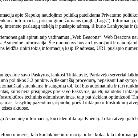
rmacija apie Slapukų naudojimo politiką pateikiama Privatumo politikos
ų renkamą informaciją, prisijungimo žurnalus (angl. „Logs“). Informacija,
ę, interneto paslaugų tiekėją ir puslapio adresą, iš kurio Lankytojas ir (a
ntu priemonės gali apimti taip vadinamus „Web Beacons“. Web Beacons n
a Asmenine informacija. Šie duomenys bus archyvuojami ir naudojami sta
s leidžia rinkti tokią informaciją kaip IP adresas, URL puslapio numeri
ijungęs prie savo Paskyros, lankosi Tinklapyje, Pardavėjo serveriai laiki
atumo politikos 3.2 punkte. Atliekant šią procedūrą, nepaisant Lankytojo i
omatiškai surenkama ir saugoma tol, kol bus automatiniu ir (ar) rankin
tas, kuris nėra prisijungęs prie savo Paskyros, galėtų naudotis Tinklapi
astruktūros techninis administravimas, taip pat siekiant optimizuoti Tin
dojamas Taisyklių pažeidimo, išpuolių prieš Tinklapio infrastruktūrą atvejais
 teisės aktuose.
ugo Asmeninę informaciją, kuri identifikuoja Klientą. Tokiu atveju gali 
elefono numeris, kita kontaktinė informacija ir bet kokia kita informacij