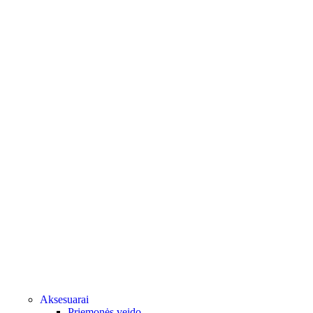
Aksesuarai
Priemonės veido