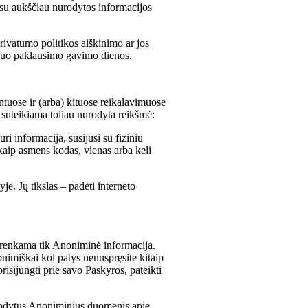
a su aukščiau nurodytos informacijos
ivatumo politikos aiškinimo ar jos
 nuo paklausimo gavimo dienos.
ntuose ir (arba) kituose reikalavimuose
 suteikiama toliau nurodyta reikšmė:
 informacija, susijusi su fiziniu
kaip asmens kodas, vienas arba keli
e. Jų tikslas ‒ padėti interneto
ų renkama tik Anoniminė informacija.
onimiškai kol patys nenuspręsite kitaip
risijungti prie savo Paskyros, pateikti
urodytus Anoniminius duomenis apie