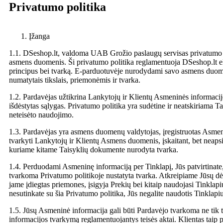
Privatumo politika
Įžanga
1.1. DSeshop.lt, valdoma UAB Grožio paslaugų servisas privatumo po
asmens duomenis. Ši privatumo politika reglamentuoja DSeshop.lt e
principus bei tvarką. E-parduotuvėje nurodydami savo asmens duomen
numatytais tikslais, priemonėmis ir tvarka.
1.2. Pardavėjas užtikrina Lankytojų ir Klientų Asmeninės informaci
išdėstytas sąlygas. Privatumo politika yra sudėtine ir neatskiriama T
neteisėto naudojimo.
1.3. Pardavėjas yra asmens duomenų valdytojas, įregistruotas Asmen
tvarkyti Lankytojų ir Klientų Asmens duomenis, įskaitant, bet neapsirib
kuriame kitame Taisyklių dokumente nurodyta tvarka.
1.4. Perduodami Asmeninę informaciją per Tinklapį, Jūs patvirtinate,
tvarkoma Privatumo politikoje nustatyta tvarka. Atkreipiame Jūsų dė
jame įdiegtas priemones, įsigyja Prekių bei kitaip naudojasi Tinklapiu
nesutinkate su šia Privatumo politika, Jūs negalite naudotis Tinklapiu
1.5. Jūsų Asmeninė informacija gali būti Pardavėjo tvarkoma ne tik to
informacijos tvarkymą reglamentuojantys teisės aktai. Klientas taip p