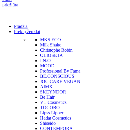
Pradžia
Prekių ženklai
MKS ECO
Milk Shake
Christophe Robin
OLIOSETA
I.N.O
MOOD
Professional By Fama
BE.CONSCIOUS
JOC CARE VEGAN
AIMX
SKEYNDOR
Be Hair
VT Cosmetics
TOCOBO
Lipss Lipper
Hadat Cosmetics
Shiseido
CONTEMPORA