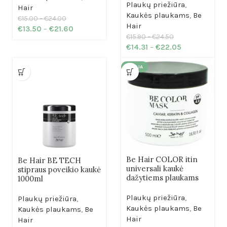
Plaukų priežiūra
,
Hair
Kaukės plaukams
,
Be
€
15.00
–
€
24.00
Hair
€
13.50
–
€
21.60
€
15.90
–
€
24.50
€
14.31
–
€
22.05
AKCIJA
Be Hair COLOR itin
Be Hair BE TECH
universali kaukė
stipraus poveikio kaukė
dažytiems plaukams
1000ml
Plaukų priežiūra
,
Plaukų priežiūra
,
Kaukės plaukams
,
Be
Kaukės plaukams
,
Be
Hair
Hair