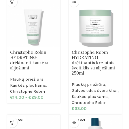
Christophe Robin
Christophe Robin
HYDRATING
HYDRATING
drėkinanti kaukė su
drėkinantis kreminis
alijošiumi
šveitiklis su alijošiumi
250ml
Plaukų priežiūra
,
Plaukų priežiūra
,
Kaukės plaukams
,
Galvos odos šveitikliai
,
Christophe Robin
Kaukės plaukams
,
€
14.00
–
€
29.00
Christophe Robin
€
33.00
SOLD OUT
SOLD OUT