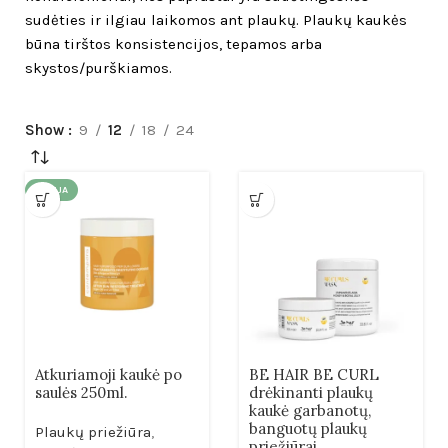
sudėties ir ilgiau laikomos ant plaukų. Plaukų kaukės
būna tirštos konsistencijos, tepamos arba
skystos/purškiamos.
Show
9
12
18
24
AKCIJA
Atkuriamoji kaukė po
BE HAIR BE CURL
saulės 250ml.
drėkinanti plaukų
kaukė garbanotų,
banguotų plaukų
Plaukų priežiūra
,
priežiūrai