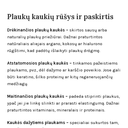
Plaukų
kaukių rūšys ir paskirtis
Drėkinančios plaukų kaukės –
skirtos sausų arba
naturalių plaukų priežiūrai. Dažnai praturtintos
natūraliais aliejais argano, kokosų ar hialurono
rūgštimi, kad padėtų išlaikyti plaukų drėgmę.
Atstatomosios plaukų kaukės –
tinkamos pažeistiems
plaukams, pvz., dėl dažymo ar karščio poveikio. Jose gali
būti keratino, šilko proteinų ar kitų regeneruojančių
medžiagų.
Maitinančios plaukų kaukės –
padeda stiprinti plaukus,
ypač jei jie linkę slinkti ar prarasti elastingumą. Dažnai
praturtintos vitaminais, mineralais ir proteinais.
Kaukės dažytiems plaukams –
specialiai sukurtos tam,