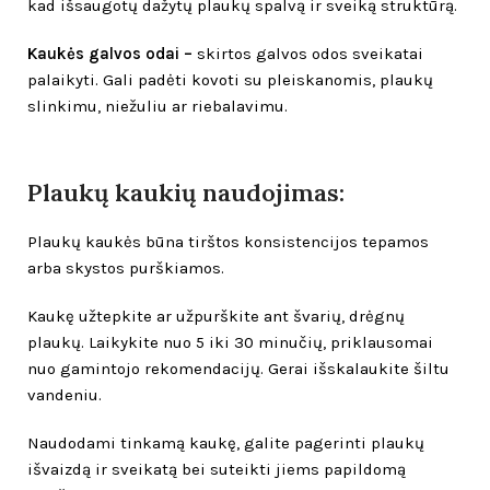
kad išsaugotų dažytų plaukų spalvą ir sveiką struktūrą.
Kaukės galvos odai –
skirtos galvos odos sveikatai
palaikyti. Gali padėti kovoti su pleiskanomis, plaukų
slinkimu, niežuliu ar riebalavimu.
Plaukų kaukių naudojimas:
Plaukų kaukės būna tirštos konsistencijos tepamos
arba skystos purškiamos.
Kaukę užtepkite ar užpurškite ant švarių, drėgnų
plaukų. Laikykite nuo 5 iki 30 minučių, priklausomai
nuo gamintojo rekomendacijų. Gerai išskalaukite šiltu
vandeniu.
Naudodami tinkamą kaukę, galite pagerinti plaukų
išvaizdą ir sveikatą bei suteikti jiems papildomą