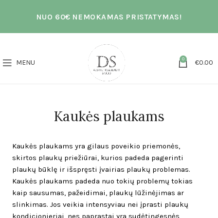
NUO 60€ NEMOKAMAS PRISTATYMAS!
0
MENU
€
0.00
Kaukės plaukams
Kaukės plaukams yra gilaus poveikio priemonės,
skirtos plaukų priežiūrai, kurios padeda pagerinti
plaukų būklę ir išspręsti įvairias plaukų problemas.
Kaukės plaukams padeda nuo tokių problemų tokias
kaip sausumas, pažeidimai, plaukų lūžinėjimas ar
slinkimas. Jos veikia intensyviau nei įprasti plaukų
kondicionieriai, nes paprastai yra sudėtingesnės