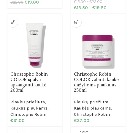
€
19.80
€
15.00
–
€
22.00
€
22.00
€
13.50
–
€
19.80
Christophe Robin
Christophe Robin
COLOR spalvą
COLOR valanti kaukė
apsauganti kaukė
dažytiems plaukams
200ml
250ml
Plaukų priežiūra
,
Plaukų priežiūra
,
Kaukės plaukams
,
Kaukės plaukams
,
Christophe Robin
Christophe Robin
€
31.00
€
37.00
SOLD OUT