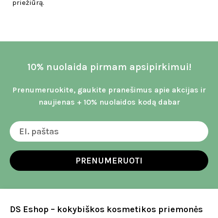
priežiūrą.
10% nuolaida pirmam apsipirkimui!
Prenumeruokite, gaukite pranešimus apie akcijas ir
naujienas + 10% nuolaidos kodą dabar
PRENUMERUOTI
DS Eshop – kokybiškos kosmetikos priemonės