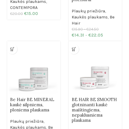
Kaukės plaukams
,
CONTEMPORA
Plaukų priežiūra
,
€
15.00
€
20.00
Kaukės plaukams
,
Be
Hair
€
15.90
–
€
24.50
€
14.31
–
€
22.05
Be Hair BE MINERAL
BE HAIR BE SMOOTH
kaukė silpniems,
glotninanti kaukė
ploniems plaukams
maištingiems,
nepaklusniems
plaukams
Plaukų priežiūra
,
Kaukės plaukams
,
Be