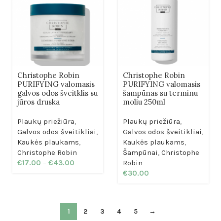
Christophe Robin
Christophe Robin
PURIFYING valomasis
PURIFYING valomasis
galvos odos šveitklis su
šampūnas su terminu
jūros druska
moliu 250ml
Plaukų priežiūra
,
Plaukų priežiūra
,
Galvos odos šveitikliai
,
Galvos odos šveitikliai
,
Kaukės plaukams
,
Kaukės plaukams
,
Christophe Robin
Šampūnai
,
Christophe
€
17.00
–
€
43.00
Robin
€
30.00
1
2
3
4
5
→