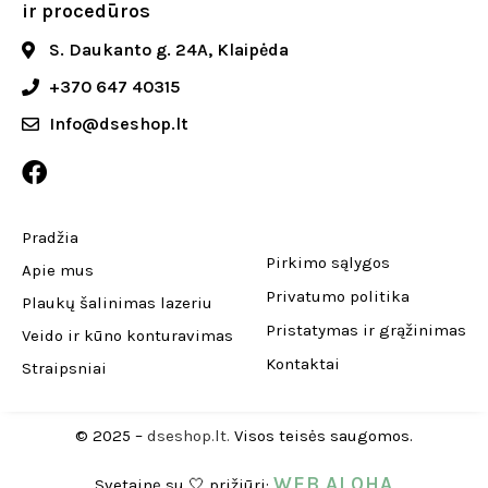
ir procedūros
S. Daukanto g. 24A, Klaipėda
+370 647 40315
Info@dseshop.lt
Pradžia
Pirkimo sąlygos
Apie mus
Privatumo politika
Plaukų šalinimas lazeriu
Pristatymas ir grąžinimas
Veido ir kūno konturavimas
Kontaktai
Straipsniai
© 2025 –
dseshop.lt.
Visos teisės saugomos.
WEB ALOHA
Svetainę su 🤍 prižiūri: