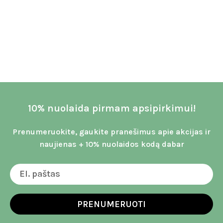
10% nuolaida pirmam apsipirkimui!
Prenumeruokite, gaukite pranešimus apie akcijas ir
naujienas + 10% nuolaidos kodą dabar
PRENUMERUOTI