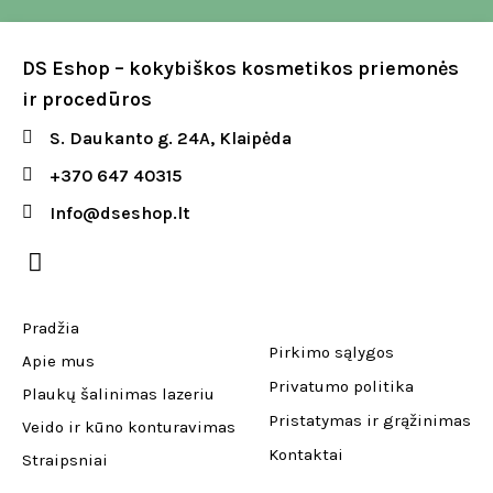
DS Eshop – kokybiškos kosmetikos priemonės
ir procedūros
S. Daukanto g. 24A, Klaipėda
+370 647 40315
Info@dseshop.lt
Pradžia
Pirkimo sąlygos
Apie mus
Privatumo politika
Plaukų šalinimas lazeriu
Pristatymas ir grąžinimas
Veido ir kūno konturavimas
Kontaktai
Straipsniai