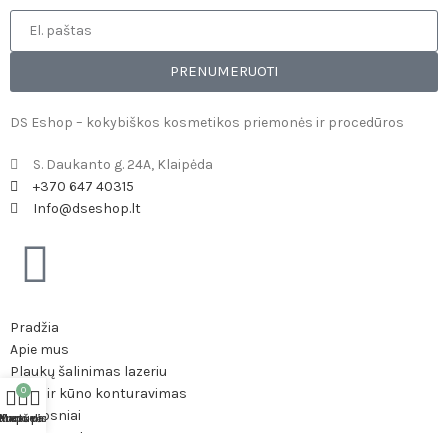
PRENUMERUOTI
DS Eshop – kokybiškos kosmetikos priemonės ir procedūros
S. Daukanto g. 24A, Klaipėda
+370 647 40315
Info@dseshop.lt
Pradžia
Apie mus
Plaukų šalinimas lazeriu
Veido ir kūno konturavimas
0
Straipsniai
duotuvė
Krepšelis
Mano paskyra
Pirkimo sąlygos