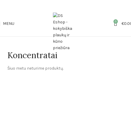
NUO 60€ NEMOKAMAS PRISTATYMAS!
0
MENU
€
0.0
Koncentratai
Šiuo metu neturime produktų.