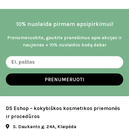
10% nuolaida pirmam apsipirkimui!
Prenumeruokite, gaukite pranešimus apie akcijas ir
naujienas + 10% nuolaidos kodą dabar
PRENUMERUOTI
DS Eshop – kokybiškos kosmetikos priemonės
ir procedūros
S. Daukanto g. 24A, Klaipėda