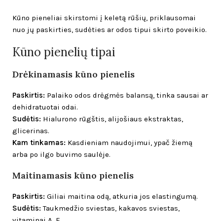
Kūno pieneliai skirstomi į keletą rūšių, priklausomai
nuo jų paskirties, sudėties ar odos tipui skirto poveikio.
Kūno pienelių tipai
Drėkinamasis kūno pienelis
Paskirtis:
Palaiko odos drėgmės balansą, tinka sausai ar
dehidratuotai odai.
Sudėtis:
Hialurono rūgštis, alijošiaus ekstraktas,
glicerinas.
Kam tinkamas:
Kasdieniam naudojimui, ypač žiemą
arba po ilgo buvimo saulėje.
Maitinamasis kūno pienelis
Paskirtis:
Giliai maitina odą, atkuria jos elastingumą.
Sudėtis:
Taukmedžio sviestas, kakavos sviestas,
vitaminai A, E.