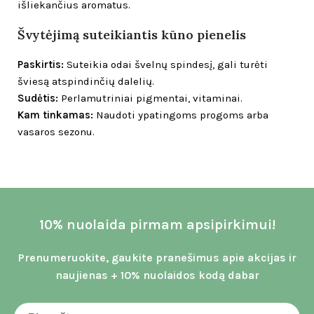
išliekančius aromatus.
Švytėjimą suteikiantis kūno pienelis
Paskirtis:
Suteikia odai švelnų spindesį, gali turėti
šviesą atspindinčių dalelių.
Sudėtis:
Perlamutriniai pigmentai, vitaminai.
Kam tinkamas:
Naudoti ypatingoms progoms arba
vasaros sezonu.
10% nuolaida pirmam apsipirkimui!
Prenumeruokite, gaukite pranešimus apie akcijas ir
naujienas + 10% nuolaidos kodą dabar