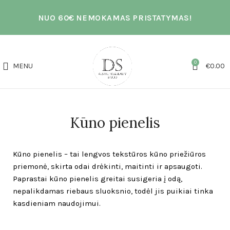
NUO 60€ NEMOKAMAS PRISTATYMAS!
0
MENU
€
0.00
Kūno pienelis
Kūno pienelis – tai lengvos tekstūros kūno priežiūros
priemonė, skirta odai drėkinti, maitinti ir apsaugoti.
Paprastai kūno pienelis greitai susigeria į odą,
nepalikdamas riebaus sluoksnio, todėl jis puikiai tinka
kasdieniam naudojimui.