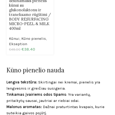
dėkinamasis pienelis
kūnui su
glukonolaktonu ir
traneksamo rūgštimi /
BODY RESURFACING
MICRO-PEEL & MILK
400ml
Kūnui
,
Kūno pienelis
,
Ekseption
€
38.40
€
48.00
Kūno pienelio nauda
Lengva tekstūra:
Skirtingai nei kremai, pienelis yra
lengvesnis ir greičiau susigeria.
Tinkamas įvairiems odos tipams
: Yra variantų,
pritaikytų sausai, jautriai ar riebiai odai.
Malonus aromatas:
Dažnai praturtintas kvapais, kurie
suteikia gaivos pojūtį.