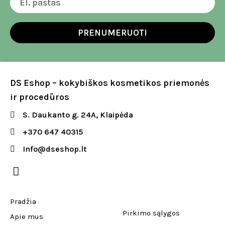
PRENUMERUOTI
DS Eshop – kokybiškos kosmetikos priemonės
ir procedūros
S. Daukanto g. 24A, Klaipėda
+370 647 40315
Info@dseshop.lt
Pradžia
Pirkimo sąlygos
Apie mus