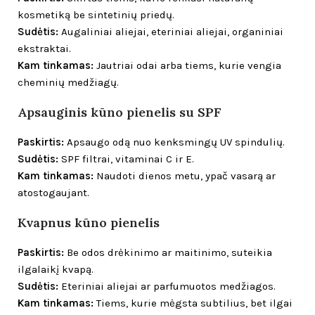
kosmetiką be sintetinių priedų.
Sudėtis:
Augaliniai aliejai, eteriniai aliejai, organiniai
ekstraktai.
Kam tinkamas:
Jautriai odai arba tiems, kurie vengia
cheminių medžiagų.
Apsauginis kūno pienelis su SPF
Paskirtis:
Apsaugo odą nuo kenksmingų UV spindulių.
Sudėtis:
SPF filtrai, vitaminai C ir E.
Kam tinkamas:
Naudoti dienos metu, ypač vasarą ar
atostogaujant.
Kvapnus kūno pienelis
Paskirtis:
Be odos drėkinimo ar maitinimo, suteikia
ilgalaikį kvapą.
Sudėtis:
Eteriniai aliejai ar parfumuotos medžiagos.
Kam tinkamas:
Tiems, kurie mėgsta subtilius, bet ilgai