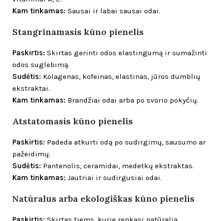
Kam tinkamas:
Sausai ir labai sausai odai.
Stangrinamasis kūno pienelis
Paskirtis:
Skirtas gerinti odos elastingumą ir sumažinti
odos suglebimą.
Sudėtis:
Kolagenas, kofeinas, elastinas, jūros dumblių
ekstraktai.
Kam tinkamas:
Brandžiai odai arba po svorio pokyčių.
Atstatomasis kūno pienelis
Paskirtis:
Padeda atkurti odą po sudirgimų, sausumo ar
pažeidimų.
Sudėtis:
Pantenolis, ceramidai, medetkų ekstraktas.
Kam tinkamas:
Jautriai ir sudirgusiai odai.
Natūralus arba ekologiškas kūno pienelis
Paskirtis:
Skirtas tiems, kurie renkasi natūralią