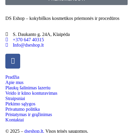
DS Eshop – kokybiškos kosmetikos priemonės ir procedūros
S. Daukanto g. 24A, Klaipėda
+370 647 40315
Info@dseshop.lt
Pradžia
Apie mus
Plaukų šalinimas lazeriu
Veido ir kūno konturavimas
Straipsniai
Pirkimo sąlygos
Privatumo politika
Pristatymas ir grąžinimas
Kontaktai
© 2025 –
dseshop.lt.
Visos teisės saugomos.