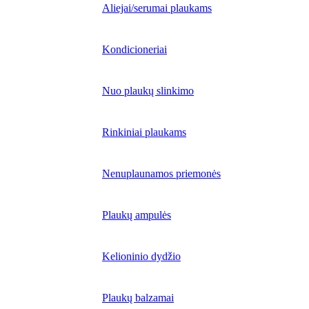
Aliejai/serumai plaukams
Kondicioneriai
Nuo plaukų slinkimo
Rinkiniai plaukams
Nenuplaunamos priemonės
Plaukų ampulės
Kelioninio dydžio
Plaukų balzamai