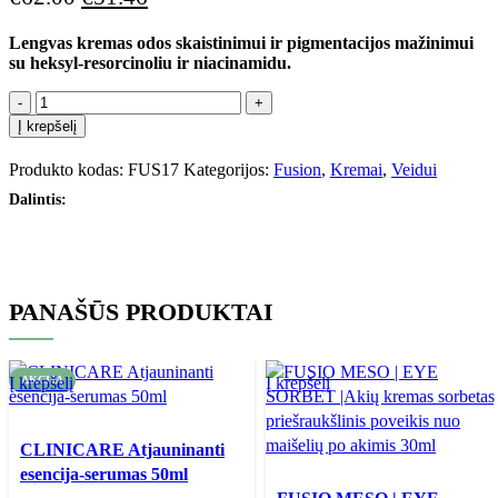
Lengvas kremas odos skaistinimui ir pigmentacijos mažinimui
su heksyl-resorcinoliu ir niacinamidu.
Į krepšelį
Produkto kodas:
FUS17
Kategorijos:
Fusion
,
Kremai
,
Veidui
Dalintis:
PANAŠŪS PRODUKTAI
Į krepšelį
AKCIJA
Į krepšelį
CLINICARE Atjauninanti
esencija-serumas 50ml