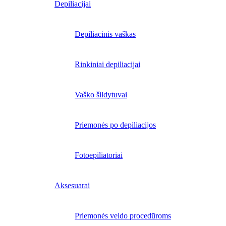
Depiliacijai
Depiliacinis vaškas
Rinkiniai depiliacijai
Vaško šildytuvai
Priemonės po depiliacijos
Fotoepiliatoriai
Aksesuarai
Priemonės veido procedūroms