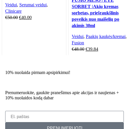
FUSIO MESO | EYE
Veidui
,
Serumai veidui
,
SORBET |Akių kremas
Clinicare
sorbetas, priešraukšlinis
€
50.00
€
40.00
poveikis nuo maišelių po
akimis 30ml
Veidui
,
Paakių kaukės/kremai
,
Fusion
€
48.00
€
39.84
10% nuolaida pirmam apsipirkimui!
Prenumeruokite, gaukite pranešimus apie akcijas ir naujienas +
10% nuolaidos kodą dabar
PRENUMERUOTI