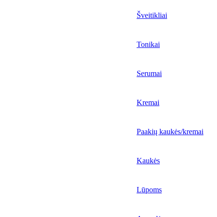
Šveitikliai
Tonikai
Serumai
Kremai
Paakių kaukės/kremai
Kaukės
Lūpoms