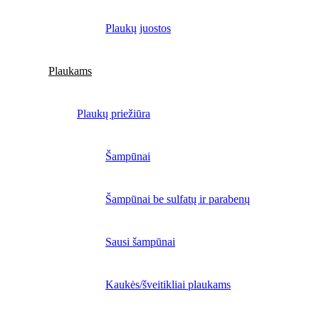
Plaukų juostos
Plaukams
Plaukų priežiūra
Šampūnai
Šampūnai be sulfatų ir parabenų
Sausi šampūnai
Kaukės/šveitikliai plaukams