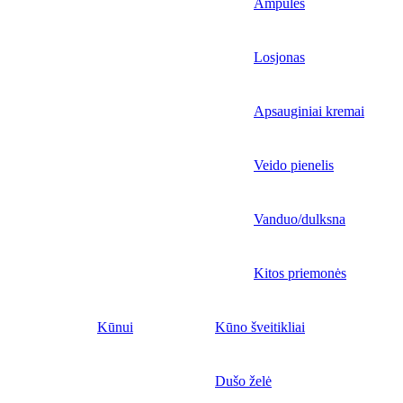
Ampulės
Losjonas
Apsauginiai kremai
Veido pienelis
Vanduo/dulksna
Kitos priemonės
Kūnui
Kūno šveitikliai
Dušo želė