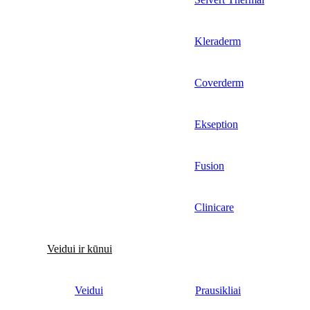
Kleraderm
Coverderm
Ekseption
Fusion
Clinicare
Veidui ir kūnui
Veidui
Prausikliai