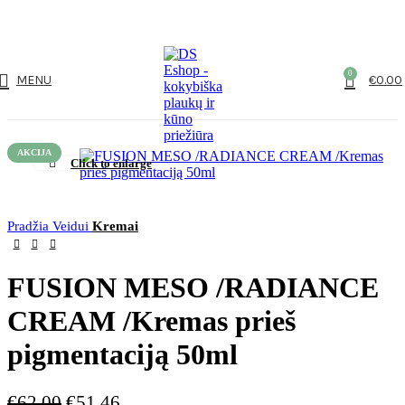
NUO 60€ NEMOKAMAS PRISTATYMAS!
0
MENU
€
0.00
AKCIJA
Click to enlarge
Pradžia
Veidui
Kremai
FUSION MESO /RADIANCE
CREAM /Kremas prieš
pigmentaciją 50ml
€
62.00
€
51.46