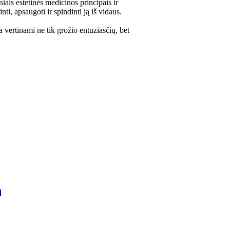
ais estetinės medicinos principais ir
ti, apsaugoti ir spindinti ją iš vidaus.
 vertinami ne tik grožio entuziasčių, bet
l