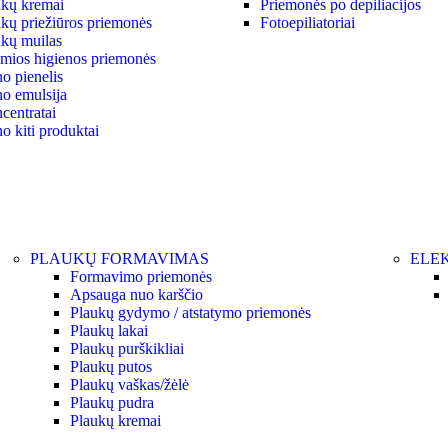
kų kremai
Priemonės po depiliacijos
kų priežiūros priemonės
Fotoepiliatoriai
kų muilas
ymios higienos priemonės
o pienelis
o emulsija
centratai
o kiti produktai
PLAUKŲ FORMAVIMAS
ELEK
Formavimo priemonės
Apsauga nuo karščio
Plaukų gydymo / atstatymo priemonės
Plaukų lakai
Plaukų purškikliai
Plaukų putos
Plaukų vaškas/žėlė
Plaukų pudra
Plaukų kremai