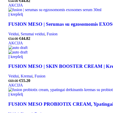
€
44.82
€
54.00
AKCIJA
Į krepšelį
FUSION MESO | Serumas su egzosomomis EX
Veidui
,
Serumai veidui
,
Fusion
€
44.82
€
54.00
AKCIJA
Į krepšelį
FUSION MESO | SKIN BOOSTER CREAM | Kremas 
Veidui
,
Kremai
,
Fusion
€
55.20
€
69.00
AKCIJA
Į krepšelį
FUSION MESO PROBIOTIX CREAM, Ypatingai drėkin