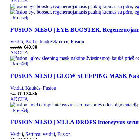
AKCIJA
Į krepšelį
FUSION MESO | EYE BOOSTER, Regeneruojamasis
Veidui
,
Paakių kaukės/kremai
,
Fusion
€
40.00
€
50.00
AKCIJA
Į krepšelį
FUSION MESO | GLOW SLEEPING MASK Naktinė š
Veidui
,
Kaukės
,
Fusion
€
34.86
€
42.00
AKCIJA
Į krepšelį
FUSION MESO | MELA DROPS Intensyvus serumas
Veidui
,
Serumai veidui
,
Fusion