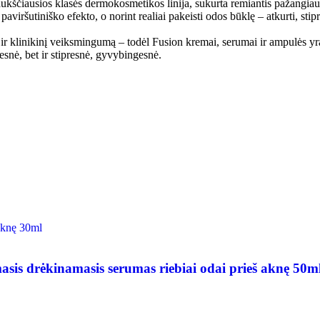
ukščiausios klasės dermokosmetikos linija, sukurta remiantis pažangiausi
ršutiniško efekto, o norint realiai pakeisti odos būklę – atkurti, stiprin
ą ir klinikinį veiksmingumą – todėl Fusion kremai, serumai ir ampulės yra
snė, bet ir stipresnė, gyvybingesnė.
rėkinamasis serumas riebiai odai prieš aknę 50m