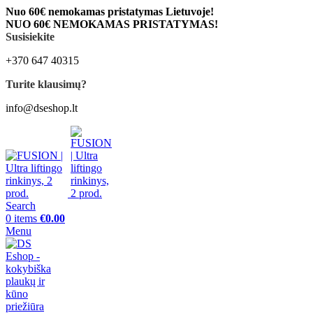
Nuo 60€ nemokamas pristatymas Lietuvoje!
NUO 60€ NEMOKAMAS PRISTATYMAS!
Susisiekite
+370 647 40315
Turite klausimų?
info@dseshop.lt
Search
0
items
€
0.00
Menu