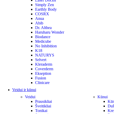
Laser Doctor
Simply Zen
Earthly Body
COSRX
Anua
Abib
Dr. Althea
Haruharu Wonder
Biodance
Medicube
No Inhibition
K18
NATURYS
Selvert
Kleraderm
Coverderm
Ekseption
Fusion
Clinicare
Veidui ir kūnui
Veidui
Kūnui
Prausikliai
Kūno
Šveitikliai
Duš
Tonikai
Krem