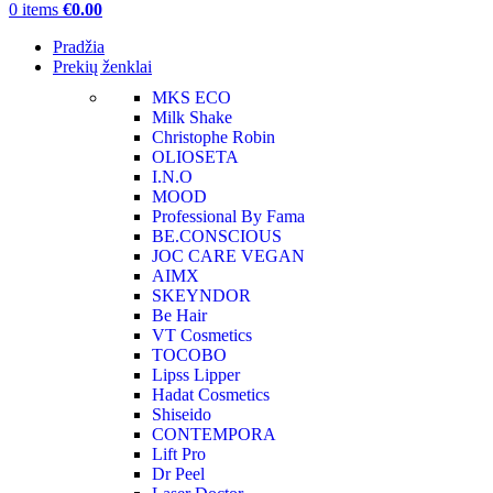
0
items
€
0.00
Pradžia
Prekių ženklai
MKS ECO
Milk Shake
Christophe Robin
OLIOSETA
I.N.O
MOOD
Professional By Fama
BE.CONSCIOUS
JOC CARE VEGAN
AIMX
SKEYNDOR
Be Hair
VT Cosmetics
TOCOBO
Lipss Lipper
Hadat Cosmetics
Shiseido
CONTEMPORA
Lift Pro
Dr Peel