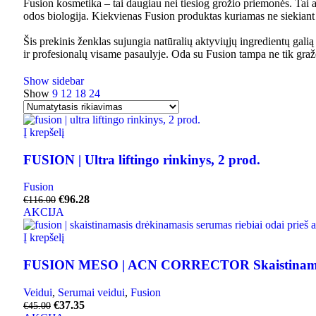
Fusion kosmetika – tai daugiau nei tiesiog grožio priemonės. Tai a
odos biologija. Kiekvienas Fusion produktas kuriamas ne siekiant pavi
Šis prekinis ženklas sujungia natūralių aktyviųjų ingredientų gali
ir profesionalų visame pasaulyje. Oda su Fusion tampa ne tik graže
Show sidebar
Show
9
12
18
24
Į krepšelį
FUSION | Ultra liftingo rinkinys, 2 prod.
Fusion
€
96.28
€
116.00
AKCIJA
Į krepšelį
FUSION MESO | ACN CORRECTOR Skaistinamasis d
Veidui
,
Serumai veidui
,
Fusion
€
37.35
€
45.00