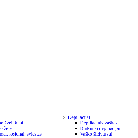
Depiliacijai
 šveitikliai
Depiliacinis vaškas
o želė
Rinkiniai depiliacijai
ai, losjonai, sviestas
Vaško šildytuvai