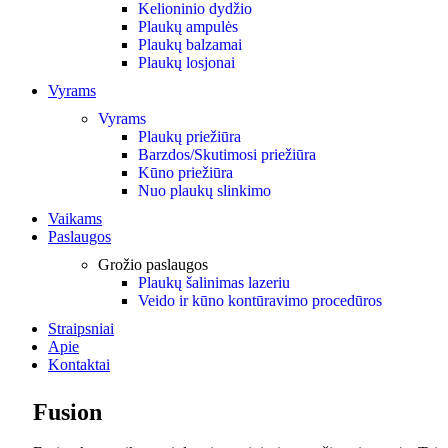
Kelioninio dydžio
Plaukų ampulės
Plaukų balzamai
Plaukų losjonai
Vyrams
Vyrams
Plaukų priežiūra
Barzdos/Skutimosi priežiūra
Kūno priežiūra
Nuo plaukų slinkimo
Vaikams
Paslaugos
Grožio paslaugos
Plaukų šalinimas lazeriu
Veido ir kūno kontūravimo procedūros
Straipsniai
Apie
Kontaktai
Fusion