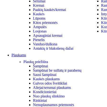
Serumai
Ran
Kremai
Ran
Paakių kaukės/kremai
Ran
Kaukės
Int
Lūpoms
Kūn
Kitos priemonės
Kūn
Ampulės
Kon
Losjonas
Kūn
Apsauginiai kremai
Pienelis
Vanduo/dulksna
Antakių ir blakstienų dažai
Plaukams
Plaukų priežiūra
Šampūnai
Šampūnai be sulfatų ir parabenų
Sausi šampūnai
Kaukės plaukams
Galvos odos šveitikliai
Aliejai/serumai plaukams
Kondicionieriai
Nuo plaukų slinkimo
Rinkiniai
Nenuplaunamos priemonės