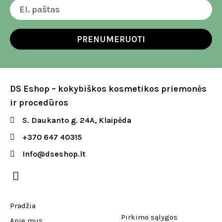
PRENUMERUOTI
DS Eshop – kokybiškos kosmetikos priemonės
ir procedūros
S. Daukanto g. 24A, Klaipėda
+370 647 40315
Info@dseshop.lt
Pradžia
Pirkimo sąlygos
Apie mus