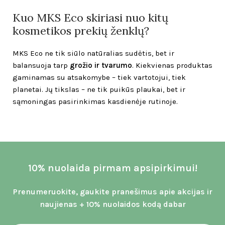
Kuo MKS Eco skiriasi nuo kitų
kosmetikos prekių ženklų?
MKS Eco ne tik siūlo natūralias sudėtis, bet ir
balansuoja tarp
grožio ir tvarumo
. Kiekvienas produktas
gaminamas su atsakomybe – tiek vartotojui, tiek
planetai. Jų tikslas – ne tik puikūs plaukai, bet ir
sąmoningas pasirinkimas kasdienėje rutinoje.
10% nuolaida pirmam apsipirkimui!
Prenumeruokite, gaukite pranešimus apie akcijas ir
naujienas + 10% nuolaidos kodą dabar