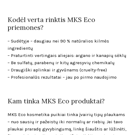
Kodėl verta rinktis MKS Eco
priemones?
– Sudėtyje – daugiau nei 90 % natūralios kilmės
ingredientų
– Praturtinti vertingais aliejais: argano ir kanapių sėklų
– Be sulfatų, parabenų ir kitų agresyvių chemikalų
– Draugiški aplinkai ir gyvūnams (cruelty-free)
– Profesionalūs rezultatai – jau po pirmo naudojimo
Kam tinka MKS Eco produktai?
MKS Eco kosmetika puikiai tinka įvairių tipų plaukams
– nuo sausių ir pažeistų iki normalių ar riebių. Jei tavo
plaukai praradę gyvybingumą, linkę šiauštis ar lūžinėti,