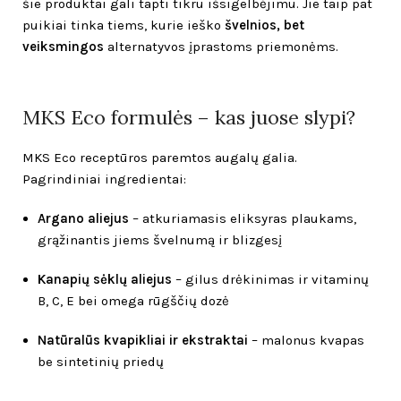
šie produktai gali tapti tikru išsigelbėjimu. Jie taip pat
puikiai tinka tiems, kurie ieško
švelnios, bet
veiksmingos
alternatyvos įprastoms priemonėms.
MKS Eco formulės – kas juose slypi?
MKS Eco receptūros paremtos augalų galia.
Pagrindiniai ingredientai:
Argano aliejus
– atkuriamasis eliksyras plaukams,
grąžinantis jiems švelnumą ir blizgesį
Kanapių sėklų aliejus
– gilus drėkinimas ir vitaminų
B, C, E bei omega rūgščių dozė
Natūralūs kvapikliai ir ekstraktai
– malonus kvapas
be sintetinių priedų