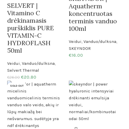
SELVERT |
Aquatherm
Vitamino C
koncentruotas
drėkinamasis
terminis vanduo
purškiklis PURE
100ml
VITAMIN-C
HYDROFLASH
Veidui
,
Vanduo/dulksna
,
SKEYNDOR
50ml
€
16.00
Veidui
,
Vanduo/dulksna
,
Selvert Thermal
€
20.80
€
26.00
SOLD OUT