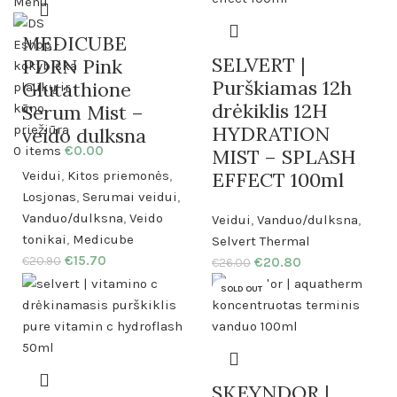
Menu
MEDICUBE
SELVERT |
PDRN Pink
Purškiamas 12h
Glutathione
drėkiklis 12H
Serum Mist –
HYDRATION
veido dulksna
0
items
€
0.00
MIST – SPLASH
Veidui
,
Kitos priemonės
,
EFFECT 100ml
Losjonas
,
Serumai veidui
,
Vanduo/dulksna
,
Veido
Veidui
,
Vanduo/dulksna
,
tonikai
,
Medicube
Selvert Thermal
€
15.70
€
20.90
€
20.80
€
26.00
SOLD OUT
SKEYNDOR |