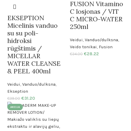
FUSION Vitamino
C losjonas / VIT
EKSEPTION
C MICRO-WATER
Micelinis vanduo
250ml
su su poli-
hidroksi
Veidui
,
Vanduo/dulksna
,
rūgštimis /
Veido tonikai
,
Fusion
€
28.22
MICELLAR
€
34.00
WATER CLEANSE
& PEEL 400ml
Veidui
,
Vanduo/dulksna
,
Ekseption
€
31.20
€
39.00
AKCIJA