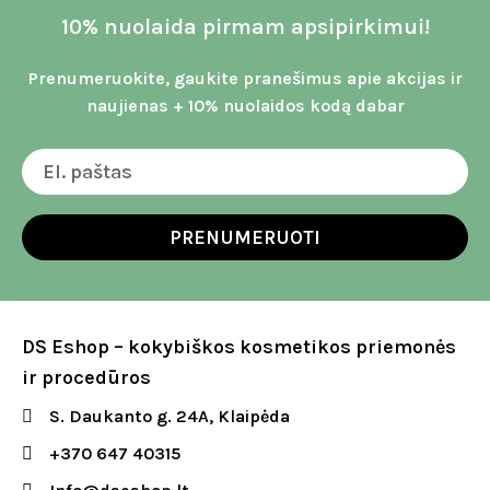
10% nuolaida pirmam apsipirkimui!
Prenumeruokite, gaukite pranešimus apie akcijas ir
naujienas + 10% nuolaidos kodą dabar
PRENUMERUOTI
DS Eshop – kokybiškos kosmetikos priemonės
ir procedūros
S. Daukanto g. 24A, Klaipėda
+370 647 40315