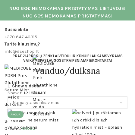
NUO 60€ NEMOKAMAS PRISTATYMAS LIETUVOJE!
NUO 60€ NEMOKAMAS PRISTATYMAS!
Susisiekite
+370 647 40315
Turite klausimų?
info@dseshop.lt
PRADŽIA
PREKIŲ ŽENKLAI
VEIDUI IR KŪNUI
PLAUKAMS
VYRAMS
VAIKAMS
PASLAUGOS
STRAIPSNIAI
APIE
KONTAKTAI
Vanduo/dulksna
Show sidebar
Show
9
12
18
24
AKCIJA
Search
SOLD OUT
0
items
€
0.00