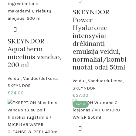
SKEYNDOR |
Power
Hyaluronic
intensyviai
SKEYNDOR |
drėkinanti
Aquatherm
emulsija veidui,
micelinis vanduo,
normaliai/kombi
200 ml
nuotai odai 50ml
Veidui
,
Vanduo/dulksna
,
Veidui
,
Vanduo/dulksna
,
SKEYNDOR
SKEYNDOR
€
24.00
€
57.00
AKCIJA