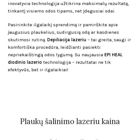
inovatyvia technologija užtikrina maksimalų rezultatą,
tinkantį visiems odos tipams, net įdegusiai odai.
Pasirinkite ilgalaikį sprendimą ir pamirškite apie
įaugusius plaukelius, sudirgusią odą ar kasdienes
skutimosi rutiną.
Depiliacija lazeriu
– tai greita, saugi ir
komfortiška procedūra, leidžianti pasiekti
nepriekaištingą odos lygumą. Su naujausia
EPI HEAL
diodinio lazerio
technologija – rezultatai ne tik
efektyvūs, bet ir ilgalaikiai!
Plaukų šalinimo lazeriu kaina