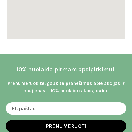
10% nuolaida pirmam apsipirkimui!
Prenumeruokite, gaukite pranešimus apie akcijas ir
naujienas + 10% nuolaidos kodą dabar
PRENUMERUOTI