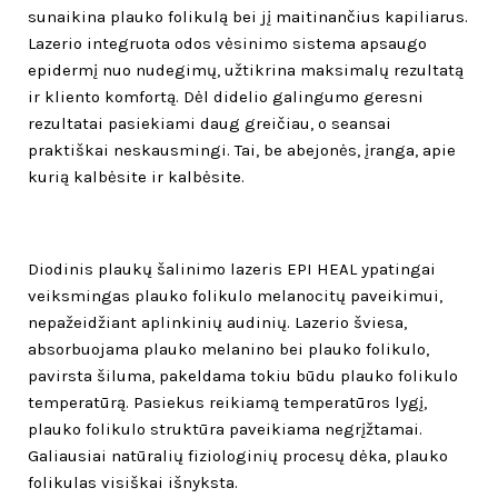
sunaikina plauko folikulą bei jį maitinančius kapiliarus.
Lazerio integruota odos vėsinimo sistema apsaugo
epidermį nuo nudegimų, užtikrina maksimalų rezultatą
ir kliento komfortą. Dėl didelio galingumo geresni
rezultatai pasiekiami daug greičiau, o seansai
praktiškai neskausmingi. Tai, be abejonės, įranga, apie
kurią kalbėsite ir kalbėsite.
Diodinis plaukų šalinimo lazeris EPI HEAL ypatingai
veiksmingas plauko folikulo melanocitų paveikimui,
nepažeidžiant aplinkinių audinių. Lazerio šviesa,
absorbuojama plauko melanino bei plauko folikulo,
pavirsta šiluma, pakeldama tokiu būdu plauko folikulo
temperatūrą. Pasiekus reikiamą temperatūros lygį,
plauko folikulo struktūra paveikiama negrįžtamai.
Galiausiai natūralių fiziologinių procesų dėka, plauko
folikulas visiškai išnyksta.