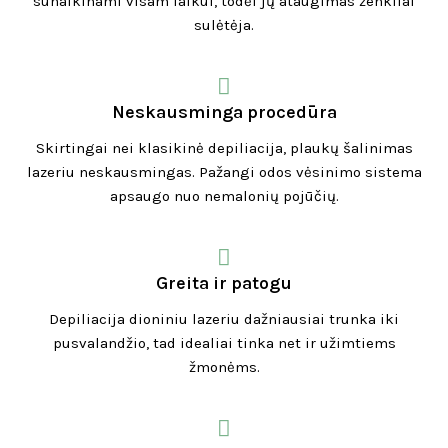
sunaikinami visam laikui, todėl jų ataugimas ženkliai
sulėtėja.
Neskausminga procedūra
Skirtingai nei klasikinė depiliacija, plaukų šalinimas
lazeriu neskausmingas. Pažangi odos vėsinimo sistema
apsaugo nuo nemalonių pojūčių.
Greita ir patogu
Depiliacija dioniniu lazeriu dažniausiai trunka iki
pusvalandžio, tad idealiai tinka net ir užimtiems
žmonėms.