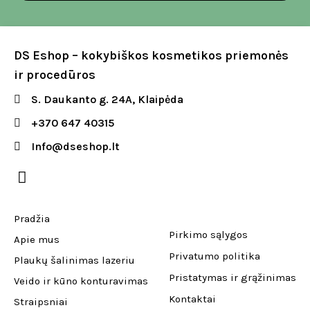
DS Eshop – kokybiškos kosmetikos priemonės
ir procedūros
S. Daukanto g. 24A, Klaipėda
+370 647 40315
Info@dseshop.lt
Pradžia
Pirkimo sąlygos
Apie mus
Privatumo politika
Plaukų šalinimas lazeriu
Pristatymas ir grąžinimas
Veido ir kūno konturavimas
Kontaktai
Straipsniai