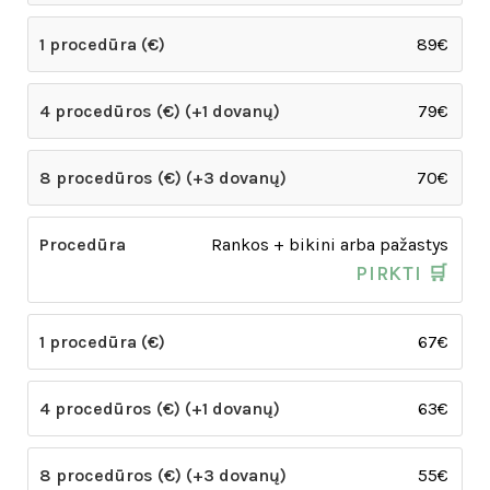
89€
79€
70€
Rankos + bikini arba pažastys
PIRKTI 🛒
67€
63€
55€