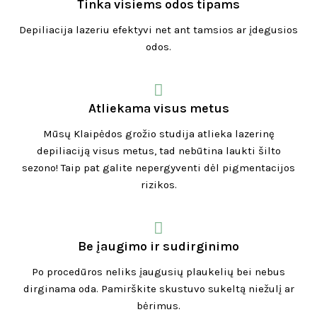
Tinka visiems odos tipams
Depiliacija lazeriu efektyvi net ant tamsios ar įdegusios
odos.
Atliekama visus metus
Mūsų Klaipėdos grožio studija atlieka lazerinę
depiliaciją visus metus, tad nebūtina laukti šilto
sezono! Taip pat galite nepergyventi dėl pigmentacijos
rizikos.
Be įaugimo ir sudirginimo
Po procedūros neliks įaugusių plaukelių bei nebus
dirginama oda. Pamirškite skustuvo sukeltą niežulį ar
bėrimus.