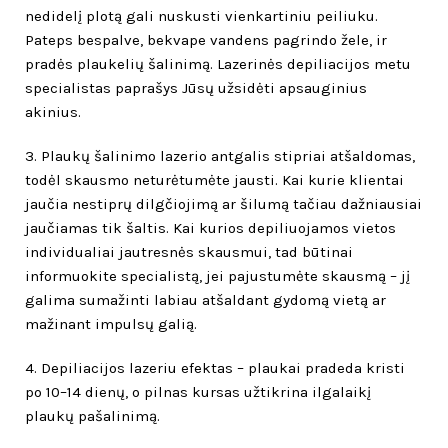
nedidelį plotą gali nuskusti vienkartiniu peiliuku.
Pateps bespalve, bekvape vandens pagrindo žele, ir
pradės plaukelių šalinimą. Lazerinės depiliacijos metu
specialistas paprašys Jūsų užsidėti apsauginius
akinius.
3. Plaukų šalinimo lazerio antgalis stipriai atšaldomas,
todėl skausmo neturėtumėte jausti. Kai kurie klientai
jaučia nestiprų dilgčiojimą ar šilumą tačiau dažniausiai
jaučiamas tik šaltis. Kai kurios depiliuojamos vietos
individualiai jautresnės skausmui, tad būtinai
informuokite specialistą, jei pajustumėte skausmą – jį
galima sumažinti labiau atšaldant gydomą vietą ar
mažinant impulsų galią.
4. Depiliacijos lazeriu efektas – plaukai pradeda kristi
po 10–14 dienų, o pilnas kursas užtikrina ilgalaikį
plaukų pašalinimą.