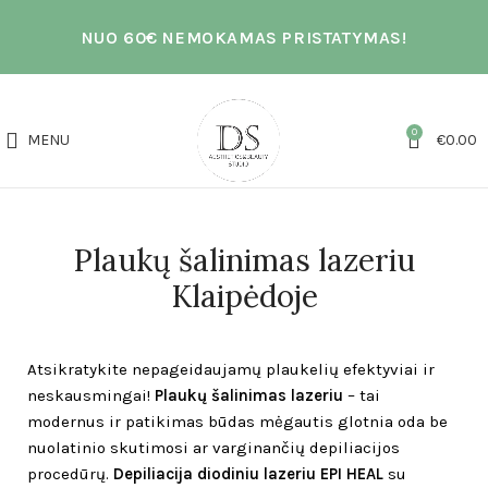
NUO 60€ NEMOKAMAS PRISTATYMAS!
0
MENU
€
0.00
Plaukų šalinimas lazeriu
Klaipėdoje
Atsikratykite nepageidaujamų plaukelių efektyviai ir
neskausmingai!
Plaukų šalinimas lazeriu
– tai
modernus ir patikimas būdas mėgautis glotnia oda be
nuolatinio skutimosi ar varginančių depiliacijos
procedūrų.
Depiliacija diodiniu lazeriu EPI HEAL
su