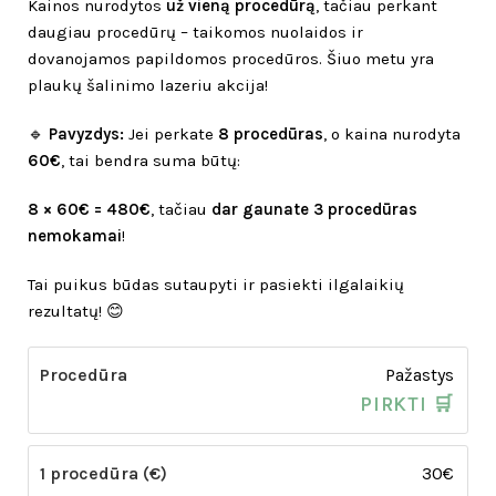
Kainos nurodytos
už vieną procedūrą
, tačiau perkant
daugiau procedūrų – taikomos nuolaidos ir
dovanojamos papildomos procedūros. Šiuo metu yra
plaukų šalinimo lazeriu akcija!
🔹
Pavyzdys:
Jei perkate
8 procedūras
, o kaina nurodyta
60€
, tai bendra suma būtų:
8 × 60€ = 480€
, tačiau
dar gaunate 3 procedūras
nemokamai
!
Tai puikus būdas sutaupyti ir pasiekti ilgalaikių
rezultatų! 😊
Pažastys
PIRKTI 🛒
30€