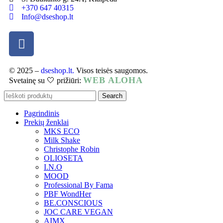
+370 647 40315
Info@dseshop.lt
© 2025 –
dseshop.lt.
Visos teisės saugomos.
WEB ALOHA
Svetainę su 🤍 prižiūri:
Search
Pagrindinis
Prekių ženklai
MKS ECO
Milk Shake
Christophe Robin
OLIOSETA
I.N.O
MOOD
Professional By Fama
PBF WondHer
BE.CONSCIOUS
JOC CARE VEGAN
AIMX