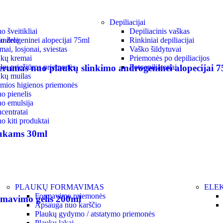
Depiliacijai
 šveitikliai
Depiliacinis vaškas
o želė
Rinkiniai depiliacijai
ai, losjonai, sviestas
Vaško šildytuvai
kų kremai
Priemonės po depiliacijos
kų priežiūros priemonės
Fotoepiliatoriai
as nuo plaukų slinkimo androgeninei alopecijai 7
kų muilas
ymios higienos priemonės
o pienelis
o emulsija
centratai
o kiti produktai
ukams 30ml
PLAUKŲ FORMAVIMAS
ELEK
Formavimo priemonės
avimo gelis 200ml
Apsauga nuo karščio
Plaukų gydymo / atstatymo priemonės
Plaukų lakai