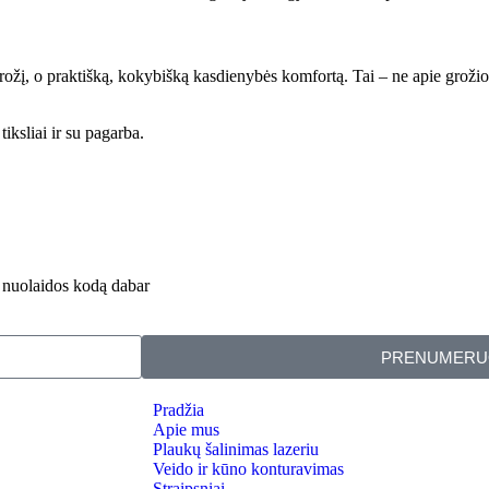
 grožį, o praktišką, kokybišką kasdienybės komfortą. Tai – ne apie grožio 
iksliai ir su pagarba.
% nuolaidos kodą dabar
PRENUMERU
Pradžia
Apie mus
Plaukų šalinimas lazeriu
Veido ir kūno konturavimas
Straipsniai