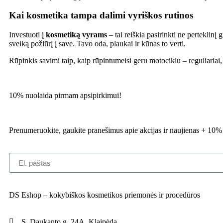
Kai kosmetika tampa dalimi vyriškos rutinos
Investuoti į
kosmetiką vyrams
– tai reiškia pasirinkti ne perteklinį
sveiką požiūrį į save. Tavo oda, plaukai ir kūnas to verti.
Rūpinkis savimi taip, kaip rūpintumeisi geru motociklu – reguliariai, t
10% nuolaida pirmam apsipirkimui!
Prenumeruokite, gaukite pranešimus apie akcijas ir naujienas + 10
DS Eshop – kokybiškos kosmetikos priemonės ir procedūros
S. Daukanto g. 24A, Klaipėda