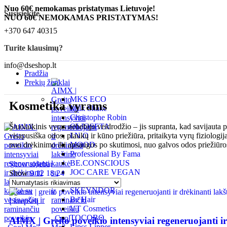
Nuo 60€ nemokamas pristatymas Lietuvoje!
Susisiekite
NUO 60€ NEMOKAMAS PRISTATYMAS!
+370 647 40315
Turite klausimų?
info@dseshop.lt
Pradžia
Prekių ženklai
MKS ECO
Kosmetika vyrams
Milk Shake
Christophe Robin
Šiuolaikinis vyras nebebijo veidrodžio – jis supranta, kad savijauta 
OLIOSETA
visapusiška odos, plaukų ir kūno priežiūra, pritaikyta vyrų fiziologij
I.N.O
nuo drėkinimo iki apsaugos po skutimosi, nuo galvos odos priežiūros
MOOD
Professional By Fama
BE.CONSCIOUS
Show sidebar
JOC CARE VEGAN
Show
9
12
18
24
AIMX
SKEYNDOR
Be Hair
Į krepšelį
VT Cosmetics
TOCOBO
AIMX | Greito poveikio intensyviai regeneruojanti i
Lipss Lipper