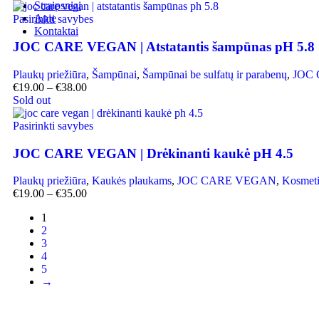
Straipsniai
Apie
Pasirinkti savybes
Kontaktai
JOC CARE VEGAN | Atstatantis šampūnas pH 5.8
Plaukų priežiūra
,
Šampūnai
,
Šampūnai be sulfatų ir parabenų
,
JOC
€
19.00
–
€
38.00
Sold out
Pasirinkti savybes
JOC CARE VEGAN | Drėkinanti kaukė pH 4.5
Plaukų priežiūra
,
Kaukės plaukams
,
JOC CARE VEGAN
,
Kosmeti
€
19.00
–
€
35.00
1
2
3
4
5
→