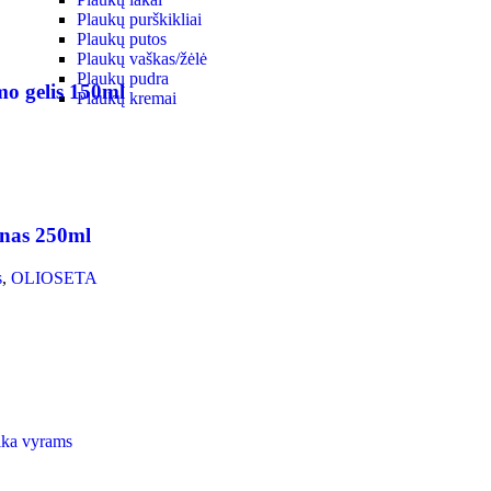
Plaukų purškikliai
Plaukų putos
Plaukų vaškas/žėlė
Plaukų pudra
 gelis 150ml
Plaukų kremai
as 250ml
s
,
OLIOSETA
ka vyrams