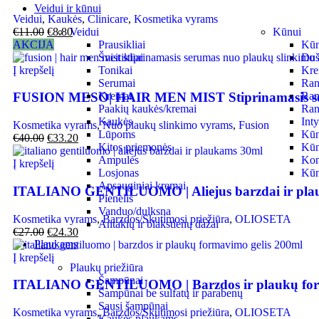
Veidui ir kūnui
Veidui
,
Kaukės
,
Clinicare
,
Kosmetika vyrams
€
11.00
€
8.80
Veidui
Kūnui
AKCIJA
Prausikliai
Kūno
Šveitikliai
Duš
Į krepšelį
Tonikai
Krem
Serumai
Ran
Kremai
Ran
FUSION MESO| HAIR MEN MIST Stiprinamasis serum
Paakių kaukės/kremai
Ran
Kaukės
Int
Kosmetika vyrams
,
Nuo plaukų slinkimo vyrams
,
Fusion
Lūpoms
Kūn
€
40.00
€
33.20
Kitos priemonės
Kūn
Ampulės
Kon
Į krepšelį
Losjonas
Kūn
Apsauginiai kremai
ITALIANO GENTILUOMO | Aliejus barzdai ir pla
Pienelis
Vanduo/dulksna
Kosmetika vyrams
,
Barzdos/Skutimosi priežiūra
,
OLIOSETA
Antakių ir blakstienų dažai
€
27.00
€
24.30
Plaukams
Į krepšelį
Plaukų priežiūra
Šampūnai
ITALIANO GENTILUOMO | Barzdos ir plaukų form
Šampūnai be sulfatų ir parabenų
Sausi šampūnai
Kosmetika vyrams
,
Barzdos/Skutimosi priežiūra
,
OLIOSETA
Kaukės plaukams