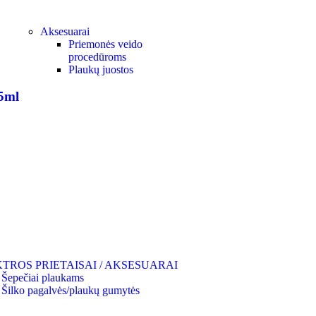
Aksesuarai
Priemonės veido
procedūroms
Plaukų juostos
5ml
TROS PRIETAISAI / AKSESUARAI
Šepečiai plaukams
Šilko pagalvės/plaukų gumytės