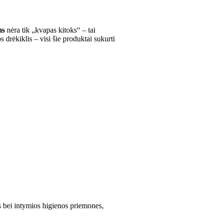
ms
nėra tik „kvapas kitoks“ – tai
s drėkiklis – visi šie produktai sukurti
s bei intymios higienos priemones,