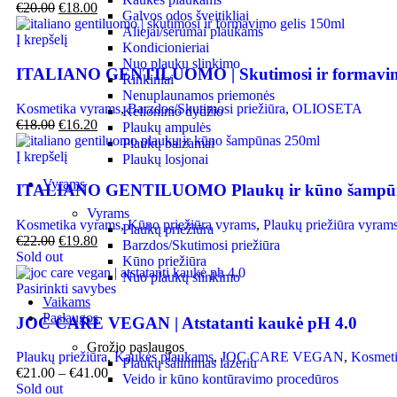
€
20.00
€
18.00
Galvos odos šveitikliai
Aliejai/serumai plaukams
Į krepšelį
Kondicionieriai
Nuo plaukų slinkimo
ITALIANO GENTILUOMO | Skutimosi ir formavimo
Rinkiniai
Nenuplaunamos priemonės
Kosmetika vyrams
,
Barzdos/Skutimosi priežiūra
,
OLIOSETA
Kelioninio dydžio
€
18.00
€
16.20
Plaukų ampulės
Plaukų balzamai
Į krepšelį
Plaukų losjonai
Vyrams
ITALIANO GENTILUOMO Plaukų ir kūno šampūn
Vyrams
Kosmetika vyrams
,
Kūno priežiūra vyrams
,
Plaukų priežiūra vyram
Plaukų priežiūra
€
22.00
€
19.80
Barzdos/Skutimosi priežiūra
Sold out
Kūno priežiūra
Nuo plaukų slinkimo
Pasirinkti savybes
Vaikams
Paslaugos
JOC CARE VEGAN | Atstatanti kaukė pH 4.0
Grožio paslaugos
Plaukų priežiūra
,
Kaukės plaukams
,
JOC CARE VEGAN
,
Kosmeti
Plaukų šalinimas lazeriu
€
21.00
–
€
41.00
Veido ir kūno kontūravimo procedūros
Sold out