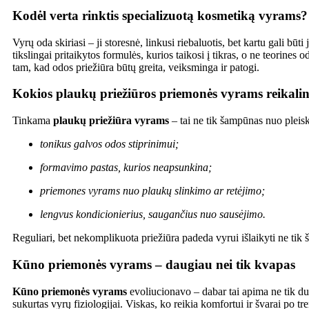
Kodėl verta rinktis specializuotą kosmetiką vyrams?
Vyrų oda skiriasi – ji storesnė, linkusi riebaluotis, bet kartu gali bū
tikslingai pritaikytos formulės, kurios taikosi į tikras, o ne teorines
tam, kad odos priežiūra būtų greita, veiksminga ir patogi.
Kokios plaukų priežiūros priemonės vyrams reikali
Tinkama
plaukų priežiūra vyrams
– tai ne tik šampūnas nuo pleisk
tonikus galvos odos stiprinimui;
formavimo pastas, kurios neapsunkina;
priemones vyrams nuo plaukų slinkimo ar retėjimo;
lengvus kondicionierius, saugančius nuo sausėjimo.
Reguliari, bet nekomplikuota priežiūra padeda vyrui išlaikyti ne tik š
Kūno priemonės vyrams – daugiau nei tik kvapas
Kūno priemonės vyrams
evoliucionavo – dabar tai apima ne tik du
sukurtas vyrų fiziologijai. Viskas, ko reikia komfortui ir švarai po 