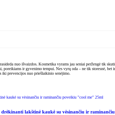
prasideda nuo išvaizdos. Kosmetika vyrams jau seniai peržengė tik skutim
ai, poreikiams ir gyvenimo tempui. Nes vyrų oda – ne tik storesnė, bet ir
 iki prevencijos nuo priešlaikinio senėjimo.
r drėkinanti lakštinė kaukė su vėsinančiu ir raminanč