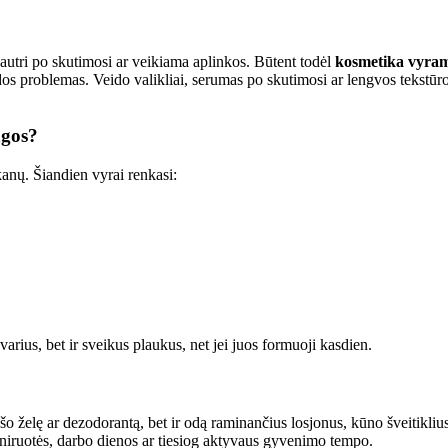
ti jautri po skutimosi ar veikiama aplinkos. Būtent todėl
kosmetika vyra
 odos problemas. Veido valikliai, serumas po skutimosi ar lengvos tekstūro
ngos?
anų. Šiandien vyrai renkasi:
varius, bet ir sveikus plaukus, net jei juos formuoji kasdien.
šo želę ar dezodorantą, bet ir odą raminančius losjonus, kūno šveitikliu
treniruotės, darbo dienos ar tiesiog aktyvaus gyvenimo tempo.