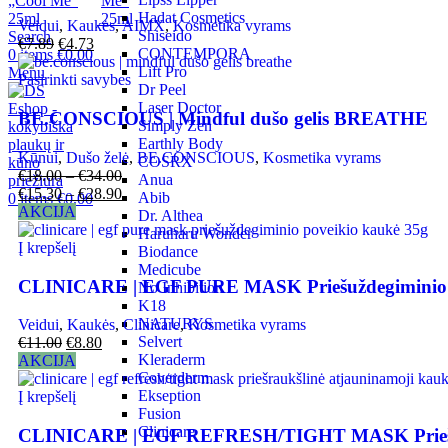
Hadat Cosmetics
Veidui
,
Kaukės
,
AIMX
,
Kosmetika vyrams
Shiseido
Search
€
7.89
€
4.73
CONTEMPORA
0
items
€
0.00
Lift Pro
Menu
Pasirinkti savybes
Dr Peel
Laser Doctor
BE.CONSCIOUS | Mindful dušo gelis BREATHE
Simply Zen
Earthly Body
Kūnui
,
Dušo želė
,
BE.CONSCIOUS
,
Kosmetika vyrams
COSRX
€
18.00
–
€
34.00
Anua
€
15.30
–
€
28.90
Abib
0
items
€
0.00
AKCIJA
Dr. Althea
Haruharu Wonder
Į krepšelį
Biodance
Medicube
CLINICARE | EGF PURE MASK Priešuždegiminio p
No Inhibition
K18
NATURYS
Veidui
,
Kaukės
,
Clinicare
,
Kosmetika vyrams
Selvert
€
11.00
€
8.80
Kleraderm
AKCIJA
Coverderm
Ekseption
Į krepšelį
Fusion
Clinicare
CLINICARE | EGF REFRESH/TIGHT MASK Priešrau