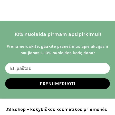
10% nuolaida pirmam apsipirkimui!
Prenumeruokite, gaukite pranešimus apie akcijas ir
naujienas + 10% nuolaidos kodą dabar
PRENUMERUOTI
DS Eshop – kokybiškos kosmetikos priemonės