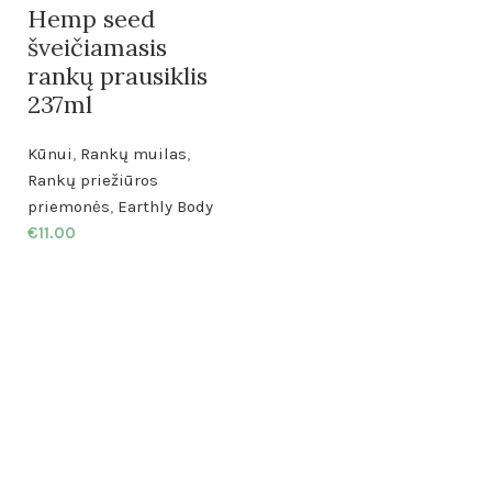
Hemp seed
šveičiamasis
rankų prausiklis
237ml
Kūnui
,
Rankų muilas
,
Rankų priežiūros
priemonės
,
Earthly Body
€
11.00