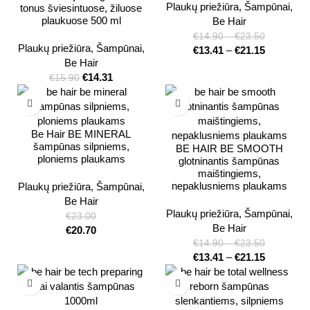
Plaukų priežiūra
,
Šampūnai
,
tonus šviesintuose, žiluose
plaukuose 500 ml
Be Hair
€
14.90
–
€
23.50
Plaukų priežiūra
,
Šampūnai
,
€
13.41
–
€
21.15
Be Hair
€
14.31
€
15.90
Be Hair BE MINERAL
šampūnas silpniems,
BE HAIR BE SMOOTH
ploniems plaukams
glotninantis šampūnas
maištingiems,
nepaklusniems plaukams
Plaukų priežiūra
,
Šampūnai
,
Be Hair
Plaukų priežiūra
,
Šampūnai
,
€
23.00
Be Hair
€
20.70
€
14.90
–
€
23.50
€
13.41
–
€
21.15