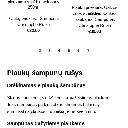
plaukams su Chia sėklomis
250ml
Plaukų priežiūra
,
Galvos
odos šveitikliai
,
Kaukės
Plaukų priežiūra
,
Šampūnai
,
plaukams
,
Šampūnai
,
Christophe Robin
Christophe Robin
€
32.00
€
30.00
1
2
3
4
5
6
7
→
Plaukų šampūnų rūšys
Drėkinamasis plaukų šampūnas
Skirtas sausiems, šiurkštiems ar pažeistiems plaukams.
Toks šampūnas padeda atkurti drėgmės balansą,
suminkština plaukus ir suteikia jiems švelnumo.
Šampūnas dažytiems plaukams