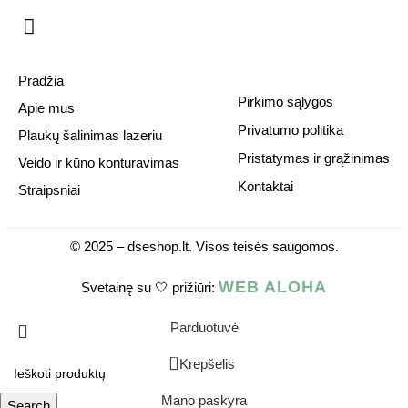
Pradžia
Pirkimo sąlygos
Apie mus
Privatumo politika
Plaukų šalinimas lazeriu
Pristatymas ir grąžinimas
Veido ir kūno konturavimas
Kontaktai
Straipsniai
© 2025 –
dseshop.lt.
Visos teisės saugomos.
WEB ALOHA
Svetainę su 🤍 prižiūri:
Parduotuvė
0
Krepšelis
Mano paskyra
Search