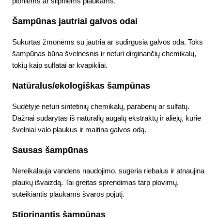
ploniems ar silpniems plaukams.
Šampūnas jautriai galvos odai
Sukurtas žmonėms su jautria ar sudirgusia galvos oda. Toks
šampūnas būna švelnesnis ir neturi dirginančių chemikalų,
tokių kaip sulfatai ar kvapikliai.
Natūralus/ekologiškas šampūnas
Sudėtyje neturi sintetinių chemikalų, parabenų ar sulfatų.
Dažnai sudarytas iš natūralių augalų ekstraktų ir aliejų, kurie
švelniai valo plaukus ir maitina galvos odą.
Sausas šampūnas
Nereikalauja vandens naudojimo, sugeria riebalus ir atnaujina
plaukų išvaizdą. Tai greitas sprendimas tarp plovimų,
suteikiantis plaukams švaros pojūtį.
Stiprinantis šampūnas