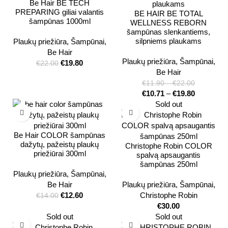
Be Hair BE TECH
PREPARING giliai valantis
BE HAIR BE TOTAL
šampūnas 1000ml
WELLNESS REBORN
šampūnas slenkantiems,
silpniems plaukams
Plaukų priežiūra
,
Šampūnai
,
Be Hair
Plaukų priežiūra
,
Šampūnai
,
€
19.80
€
22.00
Be Hair
€
11.90
–
€
22.00
€
10.71
–
€
19.80
Sold out
Be Hair COLOR šampūnas
dažytų, pažeistų plaukų
Christophe Robin COLOR
priežiūrai 300ml
spalvą apsaugantis
šampūnas 250ml
Plaukų priežiūra
,
Šampūnai
,
Be Hair
Plaukų priežiūra
,
Šampūnai
,
€
12.60
Christophe Robin
€
14.00
€
30.00
Sold out
Sold out