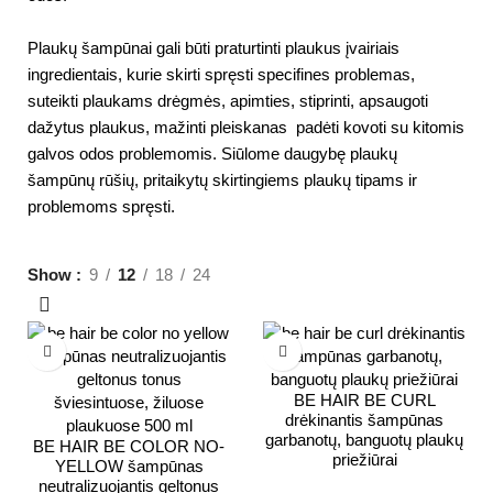
Plaukų šampūnai gali būti praturtinti plaukus įvairiais
ingredientais, kurie skirti spręsti specifines problemas,
suteikti plaukams drėgmės, apimties, stiprinti, apsaugoti
dažytus plaukus, mažinti pleiskanas padėti kovoti su kitomis
galvos odos problemomis. Siūlome daugybę plaukų
šampūnų rūšių, pritaikytų skirtingiems plaukų tipams ir
problemoms spręsti.
Show
9
12
18
24
BE HAIR BE CURL
drėkinantis šampūnas
garbanotų, banguotų plaukų
BE HAIR BE COLOR NO-
priežiūrai
YELLOW šampūnas
neutralizuojantis geltonus