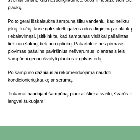
plaukų.
Po to gerai išskalaukite šampūną šiltu vandeniu, kad neliktų
jokių likučių, kurie gali sukelti galvos odos dirginimą ar plaukų
riebalavimąsi. Įsitikinkite, kad šampūnas visiškai pašalintas
tiek nuo šaknų, tiek nuo galiukų. Pakartokite nes pirmasis
plovimas pašalins paviršinius nešvarumus, o antrasis leis
šampūnui geriau išvalyti plaukus ir galvos odą.
Po šampūno dažniausiai rekomenduojama naudoti
kondicionierių,kaukę ar serumą.
Tinkamai naudojant šampūną, plaukai išlieka sveiki, švarūs ir
lengvai šukuojami.