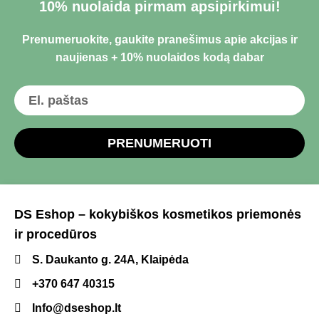
10% nuolaida pirmam apsipirkimui!
Prenumeruokite, gaukite pranešimus apie akcijas ir
naujienas + 10% nuolaidos kodą dabar
PRENUMERUOTI
DS Eshop – kokybiškos kosmetikos priemonės
ir procedūros
S. Daukanto g. 24A, Klaipėda
+370 647 40315
Info@dseshop.lt