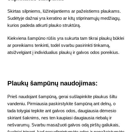
Skirtas silpniems, lūžinėjantiems ar pažeistiems plaukams.
Sudėtyje dažnai yra keratino ar kitų stiprinamųjų medžiagų,
kurios padeda atkurti plauko struktūrą.
Kiekviena šampūno rūšis yra sukurta tam tikrai plaukų būklei
ar poreikiams tenkinti, todėl svarbu pasirinkti tinkamą,
atsižvelgiant į individualius plaukų ir galvos odos poreikius.
Plaukų šampūnų naudojimas:
Prieš naudojant šampūną, gerai sušlapinkite plaukus šiltu
vandeniu. Pirmiausia paskirstykite šampūną ant delnų, o
tada tolygiai tepkite ant galvos odos, daugiausia dėmesio
skiriant šaknims, nes ten kaupiasi daugiausia riebalų ir
nešvarumų. Svarbu masažuoti galvos odą pirštų galiukais,
švelniai trinant, kad nesudirgintumėte odos ir nepažeistumėte