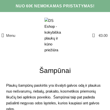
NUO 60€ NEMOKAMAS PRISTATYMAS!
0
Menu
€
0.00
Šampūnai
Plaukų šampūnų paskirtis yra išvalyti galvos odą ir plaukus
nuo nešvarumų, riebalų, prakaito, kosmetikos priemonių
likučių bei aplinkos poveikio. Šampūnai taip pat padeda
pašalinti negyvas odos ląsteles, kurios kaupiasi ant galvos
odos.