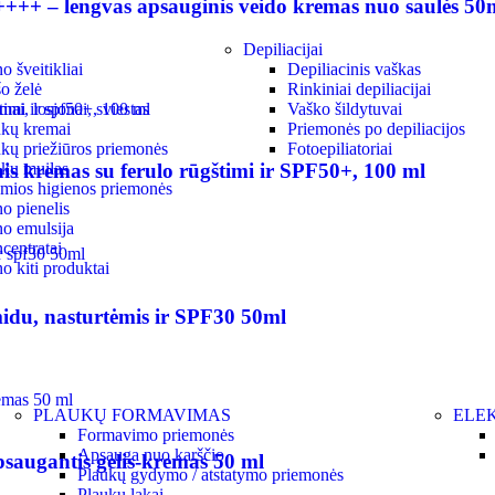
++ – lengvas apsauginis veido kremas nuo saulės 50
Depiliacijai
 šveitikliai
Depiliacinis vaškas
o želė
Rinkiniai depiliacijai
ai, losjonai, sviestas
Vaško šildytuvai
kų kremai
Priemonės po depiliacijos
kų priežiūros priemonės
Fotoepiliatoriai
kų muilas
kremas su ferulo rūgštimi ir SPF50+, 100 ml
ymios higienos priemonės
o pienelis
o emulsija
centratai
o kiti produktai
idu, nasturtėmis ir SPF30 50ml
PLAUKŲ FORMAVIMAS
ELEK
Formavimo priemonės
Apsauga nuo karščio
augantis gelis-kremas 50 ml
Plaukų gydymo / atstatymo priemonės
Plaukų lakai