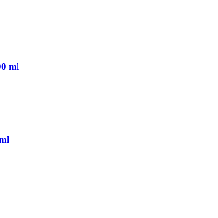
0 ml
 ml