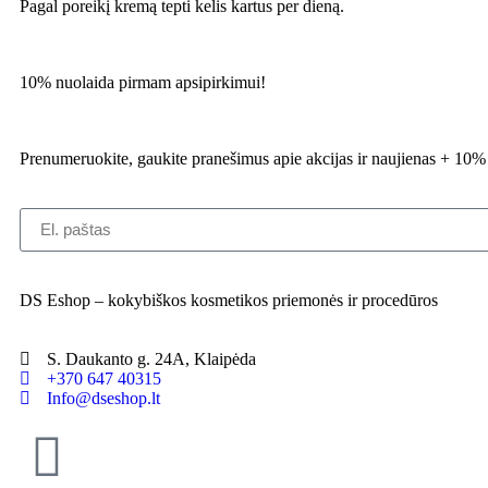
Pagal poreikį kremą tepti kelis kartus per dieną.
10% nuolaida pirmam apsipirkimui!
Prenumeruokite, gaukite pranešimus apie akcijas ir naujienas + 10
DS Eshop – kokybiškos kosmetikos priemonės ir procedūros
S. Daukanto g. 24A, Klaipėda
+370 647 40315
Info@dseshop.lt