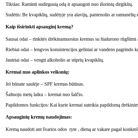
Tikslas: Raminti sudirgusią odą ir apsaugoti nuo išorinių dirgiklių.
Sudėtis: Be kvapiklių, sudėtyje yra alavijų, pantenolio ar ramunėlių 
Kaip išsirinkti apsauginį kremą?
Sausai odai – rinkitės drėkinamuosius kremus su hialurono rūgštimi 
Riebiai odai – lengvos konsistencijos geliniai ar vandens pagrindo k
Jautriai odai – vengti alkoholio ar stiprių kvapiklių.
Kremai nuo aplinkos veiksnių:
Jei būnate saulėje – SPF kremas būtinas.
Šaltuoju metų laiku – kremai nuo šalčio.
Papildomos funkcijos: Kai kurie kremai suteikia papildomą drėkini
Apsauginių kremų naudojimas:
Kremą naudoti ant švarios odos
ryte , dieną ar vakare pagal konkre