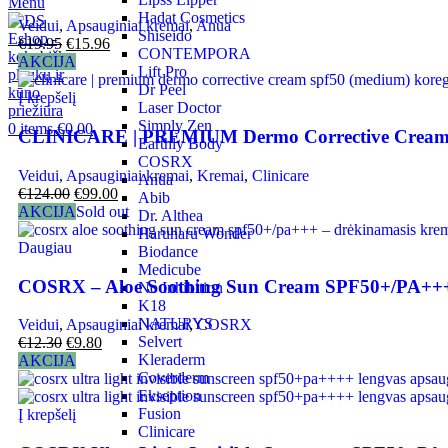
Menu
Hadat Cosmetics
Veidui
,
Apsauginiai kremai
,
Anua
Shiseido
€
19.95
€
15.96
CONTEMPORA
AKCIJA
Lift Pro
Dr Peel
Į krepšelį
Laser Doctor
Simply Zen
0
items
€
0.00
CLINICARE | PREMIUM Dermo Corrective Cream 
Earthly Body
COSRX
Veidui
,
Apsauginiai kremai
,
Kremai
,
Clinicare
Anua
€
124.00
€
99.00
Abib
AKCIJA
Sold out
Dr. Althea
Haruharu Wonder
Daugiau
Biodance
Medicube
COSRX – Aloe Soothing Sun Cream SPF50+/PA+++ –
No Inhibition
K18
NATURYS
Veidui
,
Apsauginiai kremai
,
COSRX
Selvert
€
12.30
€
9.80
Kleraderm
AKCIJA
Coverderm
Ekseption
Fusion
Į krepšelį
Clinicare