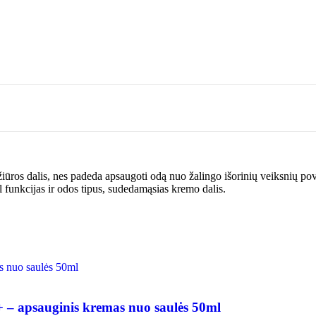
alis, nes padeda apsaugoti odą nuo žalingo išorinių veiksnių poveik
l funkcijas ir odos tipus, sudedamąsias kremo dalis.
 – apsauginis kremas nuo saulės 50ml