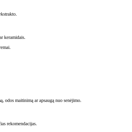
ekstrakto.
ar keramidais.
remai.
mą, odos maitinimą ar apsaugą nuo senėjimo.
čias rekomendacijas.