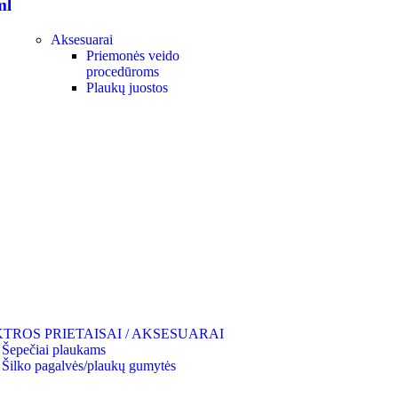
ml
Aksesuarai
Priemonės veido
procedūroms
Plaukų juostos
TROS PRIETAISAI / AKSESUARAI
Šepečiai plaukams
Šilko pagalvės/plaukų gumytės