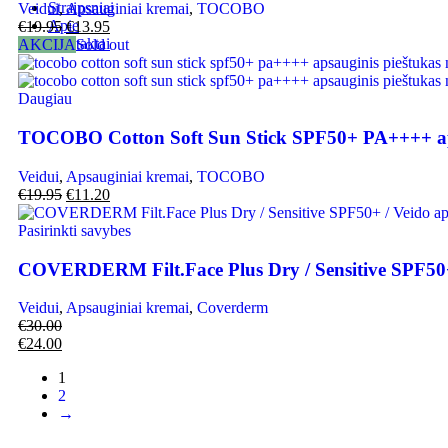
Straipsniai
Veidui
,
Apsauginiai kremai
,
TOCOBO
Apie
€
19.95
€
13.95
Kontaktai
AKCIJA
Sold out
Daugiau
TOCOBO Cotton Soft Sun Stick SPF50+ PA++++ apsa
Veidui
,
Apsauginiai kremai
,
TOCOBO
€
19.95
€
11.20
Pasirinkti savybes
COVERDERM Filt.Face Plus Dry / Sensitive SPF50+ /
Veidui
,
Apsauginiai kremai
,
Coverderm
€
30.00
€
24.00
1
2
→