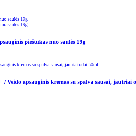
uginis pieštukas nuo saulės 19g
 Veido apsauginis kremas su spalva sausai, jautriai 