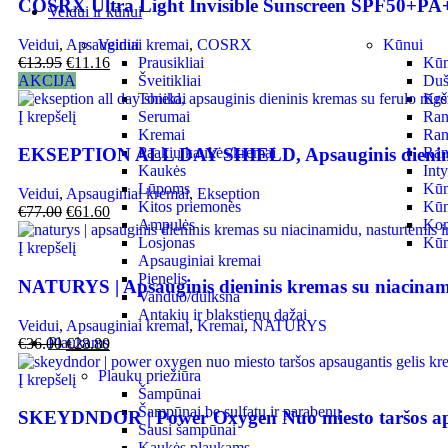
COSRX Ultra Light Invisible Sunscreen SPF50+PA++
Veidui ir kūnui
Veidui
,
Apsauginiai kremai
,
COSRX
Veidui
Kūnui
€
13.95
€
11.16
Prausikliai
Kūno
AKCIJA
Šveitikliai
Duš
Tonikai
Krem
Į krepšelį
Serumai
Ran
Kremai
Ran
Paakių kaukės/kremai
Ran
EKSEPTION ALL DAY SHIELD, Apsauginis dieninis 
Kaukės
Int
Lūpoms
Kūn
Veidui
,
Apsauginiai kremai
,
Ekseption
Kitos priemonės
Kūn
€
77.00
€
61.60
Ampulės
Kon
Losjonas
Kūn
Į krepšelį
Apsauginiai kremai
Pienelis
NATURYS | Apsauginis dieninis kremas su niacinam
Vanduo/dulksna
Antakių ir blakstienų dažai
Veidui
,
Apsauginiai kremai
,
Kremai
,
NATURYS
Plaukams
€
36.00
€
28.80
Plaukų priežiūra
Į krepšelį
Šampūnai
Šampūnai be sulfatų ir parabenų
SKEYDNDOR | Power Oxygen Nuo miesto taršos aps
Sausi šampūnai
Kaukės plaukams