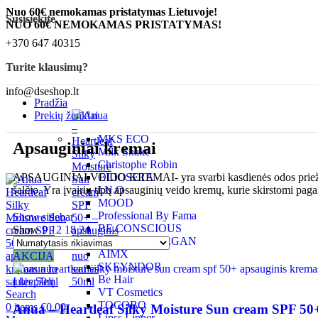
Nuo 60€ nemokamas pristatymas Lietuvoje!
Susisiekite
NUO 60€ NEMOKAMAS PRISTATYMAS!
+370 647 40315
Turite klausimų?
info@dseshop.lt
Pradžia
Prekių ženklai
MKS ECO
Apsauginiai kremai
Milk Shake
Christophe Robin
APSAUGINIAI VEIDO KREMAI- yra svarbi kasdienės odos priežiūros d
OLIOSETA
šalčio. Yra įvairių tipų apsauginių veido kremų, kurie skirstomi paga
I.N.O
MOOD
Professional By Fama
Show sidebar
BE.CONSCIOUS
Show
9
12
18
24
JOC CARE VEGAN
AIMX
AKCIJA
SKEYNDOR
Be Hair
Į krepšelį
VT Cosmetics
Search
TOCOBO
0
items
€
0.00
Anua – Heartleaf Silky Moisture Sun cream SPF 50+
Lipss Lipper