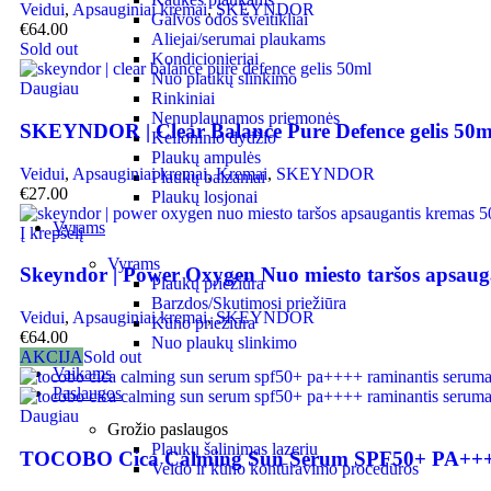
Veidui
,
Apsauginiai kremai
,
SKEYNDOR
Galvos odos šveitikliai
€
64.00
Aliejai/serumai plaukams
Sold out
Kondicionieriai
Nuo plaukų slinkimo
Daugiau
Rinkiniai
Nenuplaunamos priemonės
SKEYNDOR | Clear Balance Pure Defence gelis 50m
Kelioninio dydžio
Plaukų ampulės
Veidui
,
Apsauginiai kremai
,
Kremai
,
SKEYNDOR
Plaukų balzamai
€
27.00
Plaukų losjonai
Vyrams
Į krepšelį
Vyrams
Skeyndor | Power Oxygen Nuo miesto taršos apsaug
Plaukų priežiūra
Barzdos/Skutimosi priežiūra
Veidui
,
Apsauginiai kremai
,
SKEYNDOR
Kūno priežiūra
€
64.00
Nuo plaukų slinkimo
AKCIJA
Sold out
Vaikams
Paslaugos
Daugiau
Grožio paslaugos
Plaukų šalinimas lazeriu
TOCOBO Cica Calming Sun Serum SPF50+ PA++++ 
Veido ir kūno kontūravimo procedūros