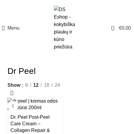
NUO 60€ NEMOKAMAS PRISTATYMAS!
0
Menu
€
0.00
Dr Peel
Show
9
12
18
24
AKCIJA
Dr. Peel Post-Peel
Care Cream –
Collagen Repair &