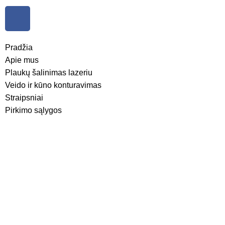
Pradžia
Apie mus
Plaukų šalinimas lazeriu
Veido ir kūno konturavimas
Straipsniai
Pirkimo sąlygos
Privatumo politika
Pristatymas ir grąžinimas
Kontaktai
© 2025 –
dseshop.lt.
Visos teisės saugomos.
WEB ALOHA
Svetainę su 🤍 prižiūri:
Parduotuvė