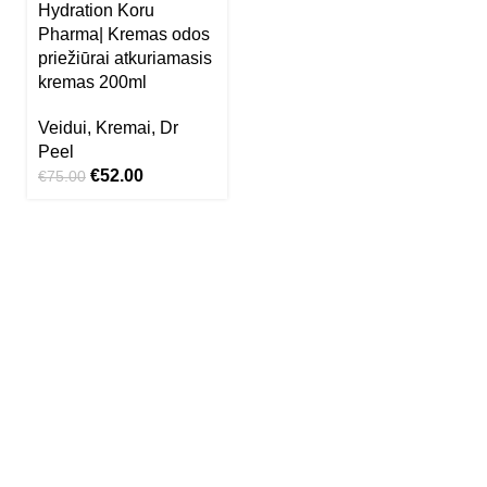
Hydration Koru
Pharma| Kremas odos
priežiūrai atkuriamasis
kremas 200ml
Veidui
,
Kremai
,
Dr
Peel
€
52.00
€
75.00