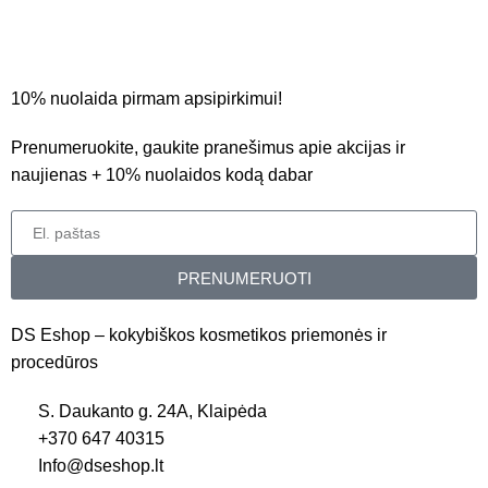
10% nuolaida pirmam apsipirkimui!
Prenumeruokite, gaukite pranešimus apie akcijas ir
naujienas + 10% nuolaidos kodą dabar
PRENUMERUOTI
DS Eshop – kokybiškos kosmetikos priemonės ir
procedūros
S. Daukanto g. 24A, Klaipėda
+370 647 40315
Info@dseshop.lt