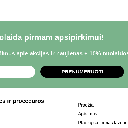
laida pirmam apsipirkimui!
imus apie akcijas ir naujienas + 10% nuolaido
PRENUMERUOTI
s ir procedūros
Pradžia
Apie mus
Plaukų šalinimas lazeriu