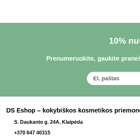
10% nuo
Prenumeruokite, gaukite praneš
DS Eshop – kokybiškos kosmetikos priemonė
S. Daukanto g. 24A, Klaipėda
+370 647 40315