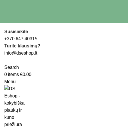
Susisiekite
+370 647 40315
Turite klausimų?
info@dseshop.lt
Search
0
items
€
0.00
Menu