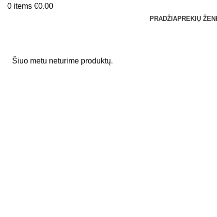
0
items
€
0.00
PRADŽIA
PREKIŲ ŽEN
Šiuo metu neturime produktų.