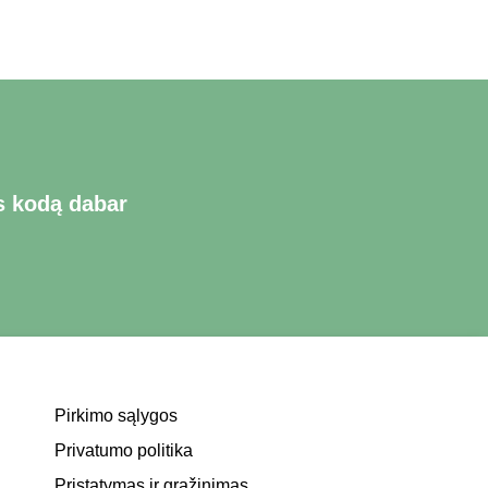
s kodą dabar
Pirkimo sąlygos
Privatumo politika
Pristatymas ir grąžinimas