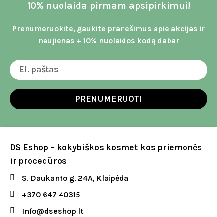
10% nuolaida pirmam apsipirkimui!
Prenumeruokite, gaukite pranešimus apie akcijas ir
naujienas + 10% nuolaidos kodą dabar
PRENUMERUOTI
DS Eshop – kokybiškos kosmetikos priemonės
ir procedūros
S. Daukanto g. 24A, Klaipėda
+370 647 40315
Info@dseshop.lt