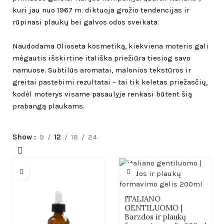
kuri jau nuo 1967 m. diktuoja grožio tendencijas ir
rūpinasi plaukų bei galvos odos sveikata.
Naudodama Olioseta kosmetiką, kiekviena moteris gali
mėgautis išskirtine itališka priežiūra tiesiog savo
namuose. Subtilūs aromatai, malonios tekstūros ir
greitai pastebimi rezultatai – tai tik keletas priežasčių,
kodėl moterys visame pasaulyje renkasi būtent šią
prabangą plaukams.
Show
9
12
18
24
ITALIANO
GENTILUOMO |
Barzdos ir plaukų