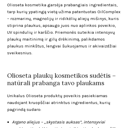
Olioseta kosmetika garsėja prabangiais ingredientais,
tarp kurių ypatingą vietą užima patentuotas OilComplex
– rozmarinų, magnolijų ir ridikėlių aliejų mišinys, kuris
stiprina plaukus, apsaugo juos nuo aplinkos poveikio,
UV spindulių ir karščio. Priemonės suteikia intensyvų
plaukų maitinimą ir gilų drėkinimą, palikdamos
plaukus minkštus, lengvai šukuojamus ir akivaizdžiai
sveikesnius.
Olioseta plaukų kosmetikos sudėtis –
natūrali prabanga tavo plaukams
Unikalus Olioseta produktų poveikis pasiekiamas
naudojant kruopščiai atrinktus ingredientus, kurių
pagrindą sudaro:
Argano aliejus – „skystasis auksas“, intensyviai