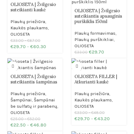
OLIOSETA | Žvilgesio
suteikianti kaukė
OLIOSETA | Žvilgesio
suteikiantis apsauginis
purškiklis 150ml
Plaukų priežiūra
,
Kaukės plaukams
,
Plaukų formavimas
,
OLIOSETA
Plaukų purškikliai
,
€
33.00
–
€
67.00
OLIOSETA
€
29.70
–
€
60.30
€
29.70
€
33.00
OLIOSETA | Žvilgesio
OLIOSETA FILLER |
suteikiantis šampūnas
Atkurianti kaukė
Plaukų priežiūra
,
Plaukų priežiūra
,
Šampūnai
,
Šampūnai
Kaukės plaukams
,
be sulfatų ir parabenų
,
OLIOSETA
OLIOSETA
€
33.00
–
€
48.00
€
29.70
–
€
43.20
€
25.00
–
€
52.00
€
22.50
–
€
46.80