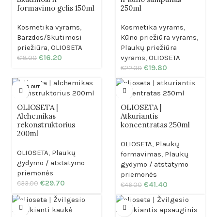
formavimo gelis 150ml
250ml
Kosmetika vyrams
,
Kosmetika vyrams
,
Barzdos/Skutimosi
Kūno priežiūra vyrams
,
priežiūra
,
OLIOSETA
Plaukų priežiūra
€
16.20
vyrams
,
OLIOSETA
€
18.00
€
19.80
€
22.00
SOLD OUT
OLIOSETA |
OLIOSETA |
Alchemikas
Atkuriantis
rekonstruktorius
koncentratas 250ml
200ml
OLIOSETA
,
Plaukų
OLIOSETA
,
Plaukų
formavimas
,
Plaukų
gydymo / atstatymo
gydymo / atstatymo
priemonės
priemonės
€
29.70
€
33.00
€
41.40
€
46.00