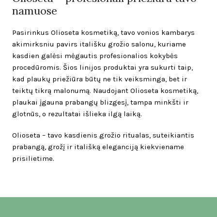
namuose
Pasirinkus Olioseta kosmetiką, tavo vonios kambarys
akimirksniu pavirs itališku grožio salonu, kuriame
kasdien galėsi mėgautis profesionalios kokybės
procedūromis. Šios linijos produktai yra sukurti taip,
kad plaukų priežiūra būtų ne tik veiksminga, bet ir
teiktų tikrą malonumą. Naudojant Olioseta kosmetiką,
plaukai įgauna prabangų blizgesį, tampa minkšti ir
glotnūs, o rezultatai išlieka ilgą laiką.
Olioseta – tavo kasdienis grožio ritualas, suteikiantis
prabangą, grožį ir itališką eleganciją kiekviename
prisilietime.