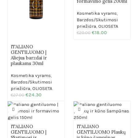
formavimo gelis 200ml
Kosmetika vyrams
,
Barzdos/Skutimosi
priežiūra
,
OLIOSETA
€
18.00
€
20.00
ITALIANO
GENTILUOMO |
Aliejus barzdai ir
plaukams 30ml
Kosmetika vyrams
,
Barzdos/Skutimosi
priežiūra
,
OLIOSETA
€
24.30
€
27.00
ITALIANO
ITALIANO
GENTILUOMO |
GENTILUOMO Plaukų
Skutimosi ir
ir kūno šampūnas