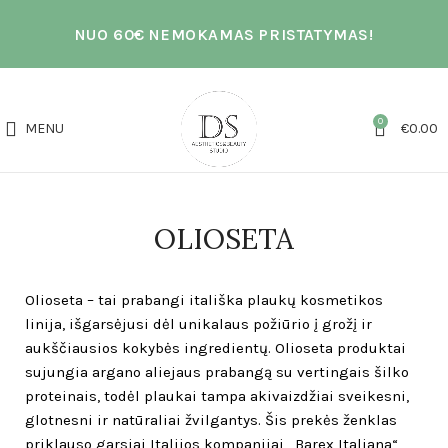
NUO 60€ NEMOKAMAS PRISTATYMAS!
0
MENU
€
0.00
OLIOSETA
Olioseta – tai prabangi itališka plaukų kosmetikos
linija, išgarsėjusi dėl unikalaus požiūrio į grožį ir
aukščiausios kokybės ingredientų. Olioseta produktai
sujungia argano aliejaus prabangą su vertingais šilko
proteinais, todėl plaukai tampa akivaizdžiai sveikesni,
glotnesni ir natūraliai žvilgantys. Šis prekės ženklas
priklauso garsiai Italijos kompanijai „Barex Italiana“,