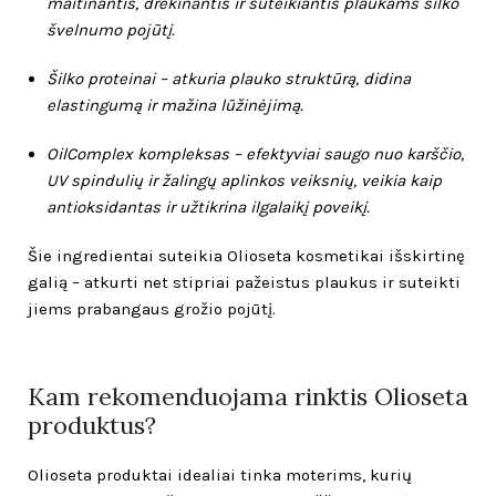
maitinantis, drėkinantis ir suteikiantis plaukams šilko
švelnumo pojūtį.
Šilko proteinai – atkuria plauko struktūrą, didina
elastingumą ir mažina lūžinėjimą.
OilComplex kompleksas – efektyviai saugo nuo karščio,
UV spindulių ir žalingų aplinkos veiksnių, veikia kaip
antioksidantas ir užtikrina ilgalaikį poveikį.
Šie ingredientai suteikia Olioseta kosmetikai išskirtinę
galią – atkurti net stipriai pažeistus plaukus ir suteikti
jiems prabangaus grožio pojūtį.
Kam rekomenduojama rinktis Olioseta
produktus?
Olioseta produktai idealiai tinka moterims, kurių