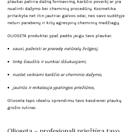
plaukai patiria dažną formavimą, karščio poveikį ar yra
nualinti dažymo bei cheminių procedūrų. Kosmetika
pritaikyta net itin jautriai galvos odai, nes savo sudėtyje
neturi parabenų ir kitų agresyvių cheminių medžiagų.
OLIOSETA produktai ypač padės jeigu tavo plaukai:
sausi, pažeisti ar praradę natūralų žvilgesį,
linkę šiauštis ir sunkiai iššukuojami,
nuolat veikiami karščio ar cheminio dažymo,
jautrūs ir reikalauja ypatingos priežiūros,
Olioseta taps idealiu sprendimu tavo kasdienei plaukų
grožio rutinai.
Olioseta – profesionali priežiūra tavo