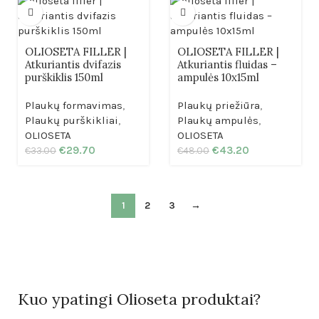
OLIOSETA FILLER |
OLIOSETA FILLER |
Atkuriantis dvifazis
Atkuriantis fluidas –
purškiklis 150ml
ampulės 10x15ml
Plaukų formavimas
,
Plaukų priežiūra
,
Plaukų purškikliai
,
Plaukų ampulės
,
OLIOSETA
OLIOSETA
€
29.70
€
43.20
€
33.00
€
48.00
1
2
3
→
Kuo ypatingi Olioseta produktai?