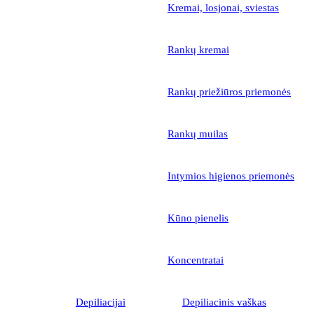
Kremai, losjonai, sviestas
Rankų kremai
Rankų priežiūros priemonės
Rankų muilas
Intymios higienos priemonės
Kūno pienelis
Koncentratai
Depiliacijai
Depiliacinis vaškas