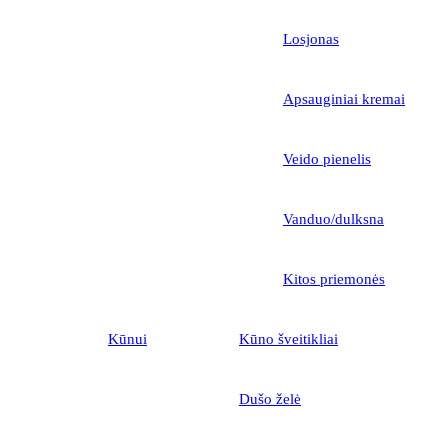
Losjonas
Apsauginiai kremai
Veido pienelis
Vanduo/dulksna
Kitos priemonės
Kūnui
Kūno šveitikliai
Dušo želė