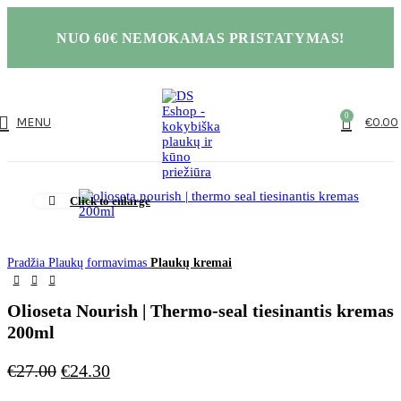
NUO 60€ NEMOKAMAS PRISTATYMAS!
0
MENU
€
0.00
Click to enlarge
Pradžia
Plaukų formavimas
Plaukų kremai
Olioseta Nourish | Thermo-seal tiesinantis kremas
200ml
€
27.00
€
24.30