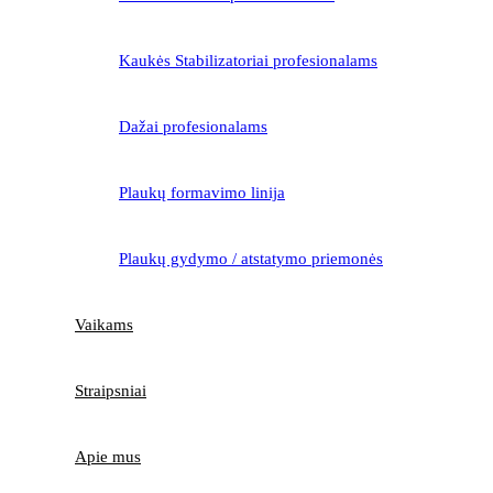
Kaukės Stabilizatoriai profesionalams
Dažai profesionalams
Plaukų formavimo linija
Plaukų gydymo / atstatymo priemonės
Vaikams
Straipsniai
Apie mus