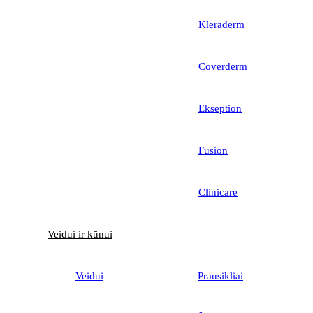
Kleraderm
Coverderm
Ekseption
Fusion
Clinicare
Veidui ir kūnui
Veidui
Prausikliai