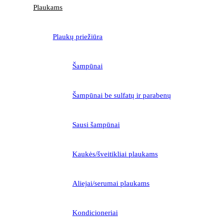
Plaukams
Plaukų priežiūra
Šampūnai
Šampūnai be sulfatų ir parabenų
Sausi šampūnai
Kaukės/šveitikliai plaukams
Aliejai/serumai plaukams
Kondicioneriai