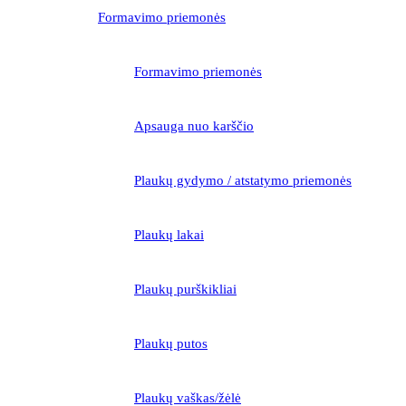
Formavimo priemonės
Formavimo priemonės
Apsauga nuo karščio
Plaukų gydymo / atstatymo priemonės
Plaukų lakai
Plaukų purškikliai
Plaukų putos
Plaukų vaškas/žėlė