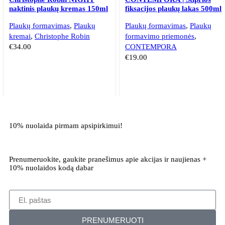
naktinis plaukų kremas 150ml
fiksacijos plaukų lakas 500ml
Plaukų formavimas
,
Plaukų
Plaukų formavimas
,
Plaukų
kremai
,
Christophe Robin
formavimo priemonės
,
€
34.00
CONTEMPORA
€
19.00
10% nuolaida pirmam apsipirkimui!
Prenumeruokite, gaukite pranešimus apie akcijas ir naujienas +
10% nuolaidos kodą dabar
PRENUMERUOTI