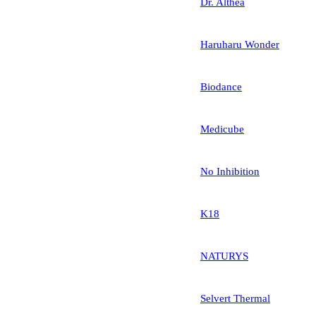
Dr. Althea
Haruharu Wonder
Biodance
Medicube
No Inhibition
K18
NATURYS
Selvert Thermal