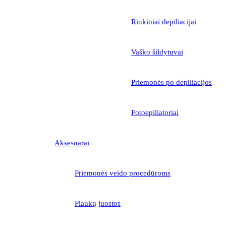
Rinkiniai depiliacijai
Vaško šildytuvai
Priemonės po depiliacijos
Fotoepiliatoriai
Aksesuarai
Priemonės veido procedūroms
Plaukų juostos