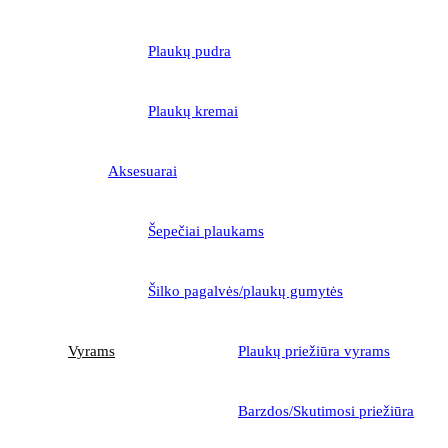
Plaukų pudra
Plaukų kremai
Aksesuarai
Šepečiai plaukams
Šilko pagalvės/plaukų gumytės
Vyrams
Plaukų priežiūra vyrams
Barzdos/Skutimosi priežiūra