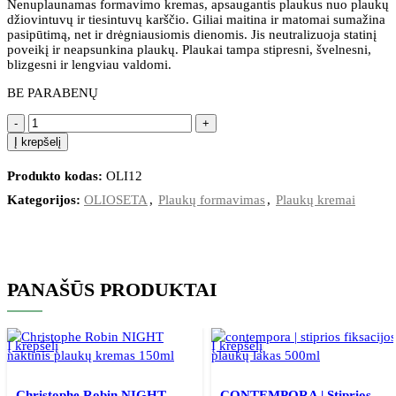
Nenuplaunamas formavimo kremas, apsaugantis plaukus nuo plaukų
džiovintuvų ir tiesintuvų karščio. Giliai maitina ir matomai sumažina
pasipūtimą, net ir drėgniausiomis dienomis. Jis neutralizuoja statinį
poveikį ir neapsunkina plaukų. Plaukai tampa stipresni, švelnesni,
blizgesni ir lengviau valdomi.
BE PARABENŲ
Į krepšelį
Produkto kodas:
OLI12
Kategorijos:
OLIOSETA
,
Plaukų formavimas
,
Plaukų kremai
PANAŠŪS PRODUKTAI
Į krepšelį
Į krepšelį
Christophe Robin NIGHT
CONTEMPORA | Stiprios