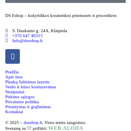
DS Eshop – kokybiškos kosmetikos priemonės ir procedūros
S. Daukanto g. 24A, Klaipėda
+370 647 40315
Info@dseshop.lt
Pradžia
Apie mus
Plaukų šalinimas lazeriu
Veido ir kūno konturavimas
Straipsniai
Pirkimo sąlygos
Privatumo politika
Pristatymas ir grąžinimas
Kontaktai
© 2025 –
dseshop.lt.
Visos teisės saugomos.
WEB ALOHA
Svetainę su 🤍 prižiūri: