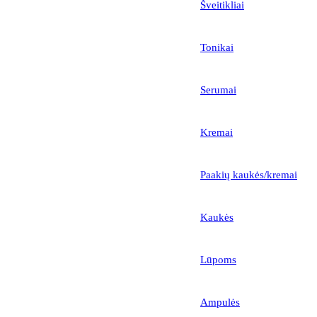
Šveitikliai
Tonikai
Serumai
Kremai
Paakių kaukės/kremai
Kaukės
Lūpoms
Ampulės