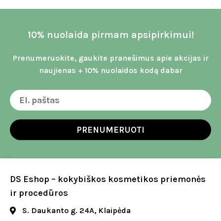
10% nuolaida pirmam apsipirkimui!
Prenumeruokite, gaukite pranešimus apie akcijas ir
naujienas + 10% nuolaidos kodą dabar
PRENUMERUOTI
DS Eshop – kokybiškos kosmetikos priemonės
ir procedūros
S. Daukanto g. 24A, Klaipėda