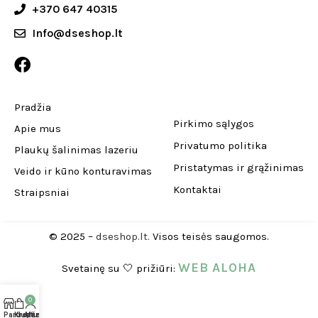
+370 647 40315
Info@dseshop.lt
Pradžia
Pirkimo sąlygos
Apie mus
Privatumo politika
Plaukų šalinimas lazeriu
Pristatymas ir grąžinimas
Veido ir kūno konturavimas
Kontaktai
Straipsniai
© 2025 –
dseshop.lt.
Visos teisės saugomos.
WEB ALOHA
Svetainę su 🤍 prižiūri:
0
Parduotuvė
Krepšelis
Mano paskyra