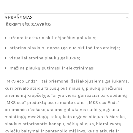
APRAŠYMAS
IŠSKIRTINĖS SAVYBĖS:
uždaro ir atkuria skilinėjančius galiukus;
stiprina plaukus ir apsaugo nuo skilinėjimo ateityje;
vizualiai storina plaukų galiukus;
mažina plaukų pūtimąsi ir elektrinimąsi.
„MKS eco Endz“ – tai priemonė išsišakojusiems galiukams,
kuri privalo atsidurti Jūsų būtiniausių plaukų priežiūros
priemonių krepšelyje. Tai yra viena geriausiai parduodamų
„MKS eco“ produktų asortimento dalis. „MKS eco Endz“
priemonės išsišakojusiems galiukams sudėtyje gausu
maistingų medžiagų, tokių kaip argano aliejus iš Maroko,
plaukus stiprinantis kanapių sėklų aliejus, hidrolizuotų
kviečių baltymai ir pantenolio mišinys, kuris atkuria ir