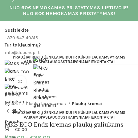
0
0
0
0
NUO 60€ NEMOKAMAS PRISTATYMAS LIETUVOJE!
NUO 60€ NEMOKAMAS PRISTATYMAS!
Susisiekite
+370 647 40315
Turite klausimų?
info@dseshop.lt
PRADŽIA
PREKIŲ ŽENKLAI
VEIDUI IR KŪNUI
PLAUKAMS
VYRAMS
VAIKAMS
PASLAUGOS
STRAIPSNIAI
APIE
KONTAKTAI
Click to enlarge
Pradžia
Plaukų formavimas
Plaukų kremai
PRADŽIA
PREKIŲ ŽENKLAI
VEIDUI IR KŪNUI
PLAUKAMS
VYRAMS
VAIKAMS
PASLAUGOS
STRAIPSNIAI
APIE
KONTAKTAI
Search
MKS ECO Endz kremas plaukų galiukams
€
0.00
Menu
€
20.00
–
€
36.00