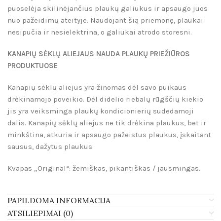
puoselėja skilinėjančius plaukų galiukus ir apsaugo juos
nuo pažeidimų ateityje. Naudojant šią priemonę, plaukai
nesipučia ir nesielektrina, o galiukai atrodo storesni.
KANAPIŲ SĖKLŲ ALIEJAUS NAUDA PLAUKŲ PRIEŽIŪROS
PRODUKTUOSE
Kanapių sėklų aliejus yra žinomas dėl savo puikaus
drėkinamojo poveikio. Dėl didelio riebalų rūgščių kiekio
jis yra veiksminga plaukų kondicionierių sudedamoji
dalis. Kanapių sėklų aliejus ne tik drėkina plaukus, bet ir
minkština, atkuria ir apsaugo pažeistus plaukus, įskaitant
sausus, dažytus plaukus.
Kvapas „Original“: žemiškas, pikantiškas / jausmingas.
PAPILDOMA INFORMACIJA
ATSILIEPIMAI (0)