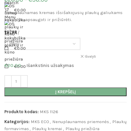
Search
€
0.00
Nenuplaunamas kremas išsišakojusių plaukų galiukams
Menu
suvaldyti, apsaugoti ir prižiūrėti.
TALPA
€
0.00
Išvalyti
€
20.00
Išankstinis užsakymas
€
0.00
Į KREPŠELĮ
Produkto kodas:
MKS 1126
Kategorijos:
MKS ECO
,
Nenuplaunamos priemonės
,
Plaukų
formavimas
,
Plaukų kremai
,
Plaukų priežiūra