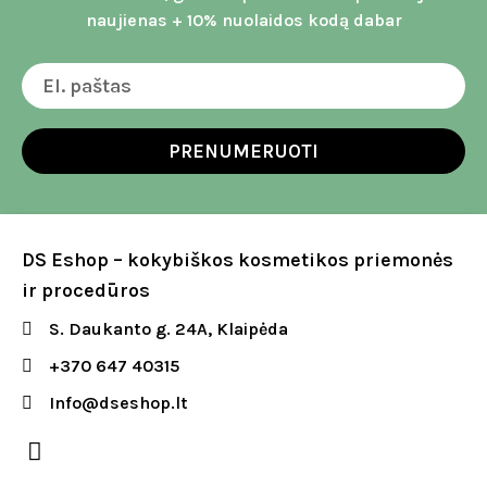
naujienas + 10% nuolaidos kodą dabar
PRENUMERUOTI
DS Eshop – kokybiškos kosmetikos priemonės
ir procedūros
S. Daukanto g. 24A, Klaipėda
+370 647 40315
Info@dseshop.lt