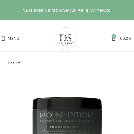
NUO 60€ NEMOKAMAS PRISTATYMAS!
0
MENU
€
0.00
SOLD OUT