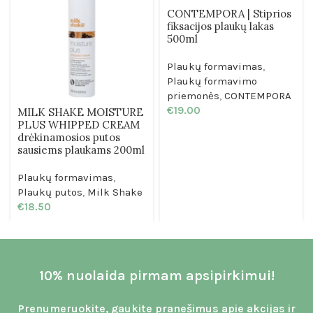
CONTEMPORA | Stiprios
fiksacijos plaukų lakas
500ml
Plaukų formavimas
,
Plaukų formavimo
priemonės
,
CONTEMPORA
€
19.00
MILK SHAKE MOISTURE
PLUS WHIPPED CREAM
drėkinamosios putos
sausiems plaukams 200ml
Plaukų formavimas
,
Plaukų putos
,
Milk Shake
€
18.50
10% nuolaida pirmam apsipirkimui!
Prenumeruokite, gaukite pranešimus apie akcijas ir