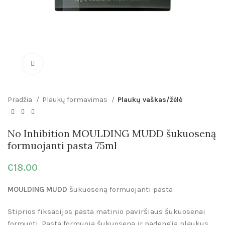
Click to enlarge
Pradžia
Plaukų formavimas
Plaukų vaškas/žėlė
No Inhibition MOULDING MUDD šukuoseną
formuojanti pasta 75ml
€
18.00
MOULDING MUDD
šukuoseną formuojanti pasta
Stiprios fiksacijos pasta matinio paviršiaus šukuosenai
formuoti. Pasta formuoja šukuoseną ir padengia plaukus