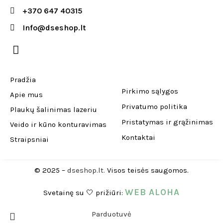
+370 647 40315
Info@dseshop.lt
Pradžia
Pirkimo sąlygos
Apie mus
Privatumo politika
Plaukų šalinimas lazeriu
Pristatymas ir grąžinimas
Veido ir kūno konturavimas
Kontaktai
Straipsniai
© 2025 –
dseshop.lt.
Visos teisės saugomos.
WEB ALOHA
Svetainę su 🤍 prižiūri:
Parduotuvė