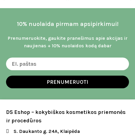
10% nuolaida pirmam apsipirkimui!
Prenumeruokite, gaukite pranešimus apie akcijas ir
naujienas + 10% nuolaidos kodą dabar
PRENUMERUOTI
DS Eshop – kokybiškos kosmetikos priemonės
ir procedūros
S. Daukanto g. 24A, Klaipėda