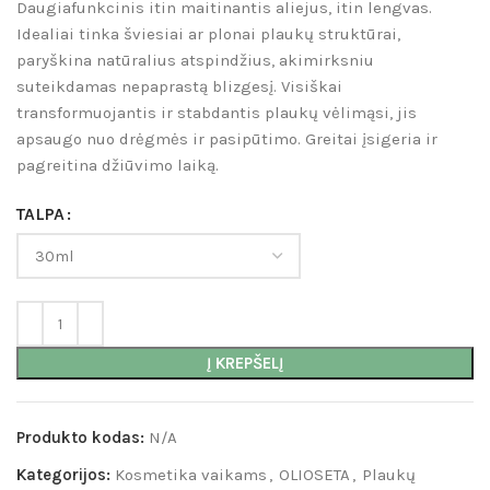
Daugiafunkcinis itin maitinantis aliejus, itin lengvas.
Idealiai tinka šviesiai ar plonai plaukų struktūrai,
paryškina natūralius atspindžius, akimirksniu
suteikdamas nepaprastą blizgesį. Visiškai
transformuojantis ir stabdantis plaukų vėlimąsi, jis
apsaugo nuo drėgmės ir pasipūtimo. Greitai įsigeria ir
pagreitina džiūvimo laiką.
TALPA
Į KREPŠELĮ
Produkto kodas:
N/A
Kategorijos:
Kosmetika vaikams
,
OLIOSETA
,
Plaukų