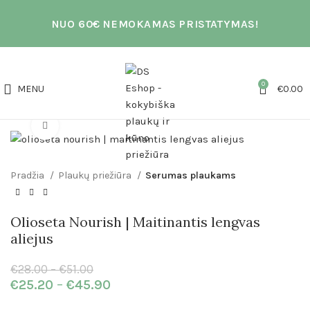
NUO 60€ NEMOKAMAS PRISTATYMAS!
0
MENU
€
0.00
Click to enlarge
Pradžia
Plaukų priežiūra
Serumas plaukams
Olioseta Nourish | Maitinantis lengvas
aliejus
€
28.00
–
€
51.00
€
25.20
–
€
45.90