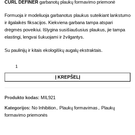
CURL DEFINER
garbanotų plaukų formavimo priemonė
Formuoja ir modeliuoja garbanotus plaukus suteikiant lankstumo
ir ilgalaikės fiksacijos. Kiekviena garbana tampa atspari
drėgmės poveikiui. Išlygina susišiaušusius plaukus, jie tampa
elastingi, lengvai šukuojami ir žvilgantys.
Su paulinijų ir kitais ekologiškų augalų ekstraktais.
Į KREPŠELĮ
Produkto kodas:
MIL921
Kategorijos:
No Inhibition
,
Plaukų formavimas
,
Plaukų
formavimo priemonės