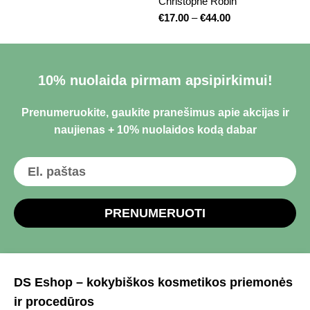
Christophe Robin
€
17.00
–
€
44.00
10% nuolaida pirmam apsipirkimui!
Prenumeruokite, gaukite pranešimus apie akcijas ir
naujienas + 10% nuolaidos kodą dabar
PRENUMERUOTI
DS Eshop – kokybiškos kosmetikos priemonės
ir procedūros