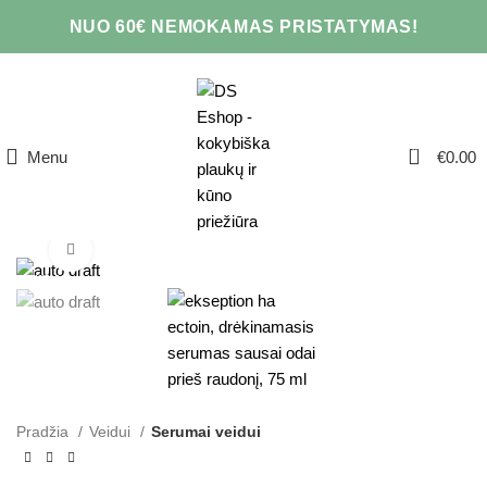
NUO 60€ NEMOKAMAS PRISTATYMAS!
0
Menu
€
0.00
Click to enlarge
AKCIJA
Pradžia
Veidui
Serumai veidui