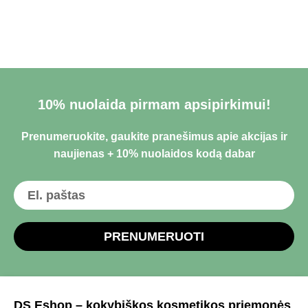
10% nuolaida pirmam apsipirkimui!
Prenumeruokite, gaukite pranešimus apie akcijas ir
naujienas + 10% nuolaidos kodą dabar
PRENUMERUOTI
DS Eshop – kokybiškos kosmetikos priemonės