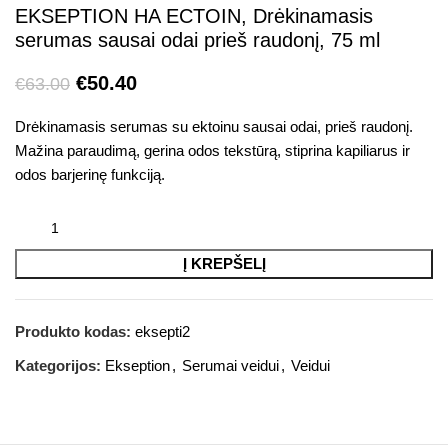
EKSEPTION HA ECTOIN, Drėkinamasis
serumas sausai odai prieš raudonį, 75 ml
€
50.40
€
63.00
Drėkinamasis serumas su ektoinu sausai odai, prieš raudonį.
Mažina paraudimą, gerina odos tekstūrą, stiprina kapiliarus ir
odos barjerinę funkciją.
Į KREPŠELĮ
Produkto kodas:
eksepti2
Kategorijos:
Ekseption
,
Serumai veidui
,
Veidui