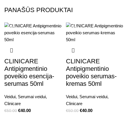
PANAŠŪS PRODUKTAI
AKCIJA
AKCIJA
CLINICARE
CLINICARE
Antipigmentinio
Antipigmentinio
poveikio esencija-
poveikio serumas-
serumas 50ml
kremas 50ml
Veidui
,
Serumai veidui
,
Veidui
,
Serumai veidui
,
Clinicare
Clinicare
€
40.00
€
40.00
€
50.00
€
50.00