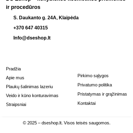
ir procedūros
S. Daukanto g. 24A, Klaipėda
+370 647 40315
Info@dseshop.lt
Pradžia
Pirkimo sąlygos
Apie mus
Privatumo politika
Plaukų šalinimas lazeriu
Pristatymas ir grąžinimas
Veido ir kūno konturavimas
Kontaktai
Straipsniai
© 2025 –
dseshop.lt.
Visos teisės saugomos.