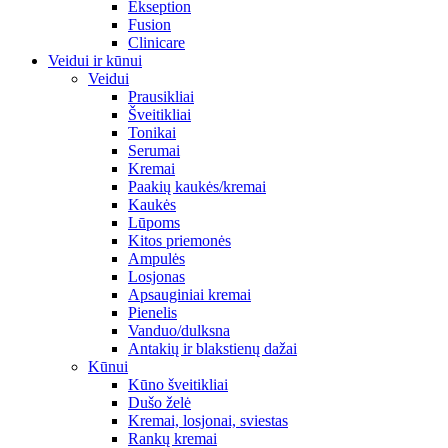
Ekseption
Fusion
Clinicare
Veidui ir kūnui
Veidui
Prausikliai
Šveitikliai
Tonikai
Serumai
Kremai
Paakių kaukės/kremai
Kaukės
Lūpoms
Kitos priemonės
Ampulės
Losjonas
Apsauginiai kremai
Pienelis
Vanduo/dulksna
Antakių ir blakstienų dažai
Kūnui
Kūno šveitikliai
Dušo želė
Kremai, losjonai, sviestas
Rankų kremai