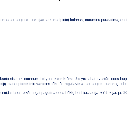
stiprina apsaugines funkcijas, atkuria lipidinį balansą, nuramina paraudimą, 
uoksnio stratum corneum kokybei ir struktūrai. Jie yra labai svarbūs odos bar
nkcijų: transepiderminio vandens tėkmės reguliavimą, apsauginę, barjerinę odos
eramidai labai reikšmingai pagerina odos būklę bei hidrataciją: +73 % jau po 