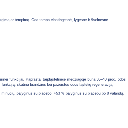
sudirgimą ar tempimą. Oda tampa elastingesnė, lygesnė ir švelnesnė.
jerinei funkcijai. Paprastai tarpląstelinėje medžiagoje būna 35–40 proc. odos
 funkciją, skatina brandžios bei pažeistos odos ląstelių regeneraciją.
30 minučių, palyginus su placebo, +53 % palyginus su placebu po 8 valandų.