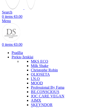
Search
0
items
€
0.00
Menu
0
items
€
0.00
Pradžia
Prekių ženklai
MKS ECO
Milk Shake
Christophe Robin
OLIOSETA
I.N.O
MOOD
Professional By Fama
BE.CONSCIOUS
JOC CARE VEGAN
AIMX
SKEYNDOR