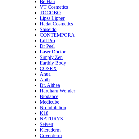
Be Hair
VT Cosmetics
TOCOBO
Lipss Lipper
Hadat Cosmetics
Shiseido
CONTEMPORA
Lift Pro
Dr Peel
Laser Doctor
Simply Zen
Earthly Body
COSRX
Anua
Abib
Dr. Althea
Haruharu Wonder
Biodance
Medicube
No Inhibition
K18
NATURYS
Selvert
Kleraderm
Coverderm