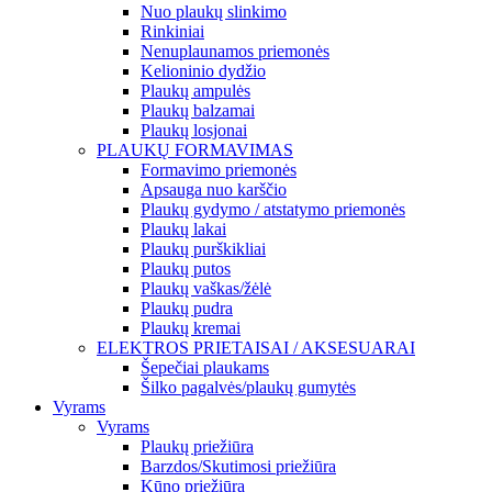
Nuo plaukų slinkimo
Rinkiniai
Nenuplaunamos priemonės
Kelioninio dydžio
Plaukų ampulės
Plaukų balzamai
Plaukų losjonai
PLAUKŲ FORMAVIMAS
Formavimo priemonės
Apsauga nuo karščio
Plaukų gydymo / atstatymo priemonės
Plaukų lakai
Plaukų purškikliai
Plaukų putos
Plaukų vaškas/žėlė
Plaukų pudra
Plaukų kremai
ELEKTROS PRIETAISAI / AKSESUARAI
Šepečiai plaukams
Šilko pagalvės/plaukų gumytės
Vyrams
Vyrams
Plaukų priežiūra
Barzdos/Skutimosi priežiūra
Kūno priežiūra