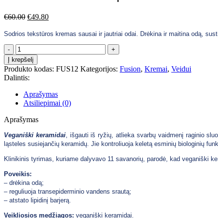
€61.42
€
60.00
€
49.80
Sodrios tekstūros kremas sausai ir jautriai odai. Drėkina ir maitina odą, su
produkto
kiekis:
Į krepšelį
FUSION
Produkto kodas:
FUS12
Kategorijos:
Fusion
,
Kremai
,
Veidui
MESO
Dalintis:
|
CERAMID
Aprašymas
MOISTURIZER
Atsiliepimai (0)
|
Drėkinamasis
Aprašymas
kremas
Veganiški keramidai
su
, išgauti iš ryžių, atlieka svarbų vaidmenį raginio sl
ląsteles susiejančių keramidų. Jie kontroliuoja keletą esminių biologinių fu
keramidais
50ml
Klinikinis tyrimas, kuriame dalyvavo 11 savanorių, parodė, kad veganiški k
Poveikis:
– drėkina odą;
– reguliuoja transepiderminio vandens srautą;
– atstato lipidinį barjerą.
Veikliosios medžiagos:
veganiški keramidai.