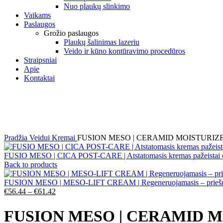
Nuo plaukų slinkimo
Vaikams
Paslaugos
Grožio paslaugos
Plaukų šalinimas lazeriu
Veido ir kūno kontūravimo procedūros
Straipsniai
Apie
Kontaktai
AKCIJA
Click to enlarge
Pradžia
Veidui
Kremai
FUSION MESO | CERAMID MOISTURIZER | D
FUSIO MESO | CICA POST-CARE | Atstatomasis kremas pažeistai 
Back to products
FUSION MESO | MESO-LIFT CREAM | Regeneruojamasis – priešra
Price
€
56.44
–
€
61.42
range:
€56.44
FUSION MESO | CERAMID MOIS
through