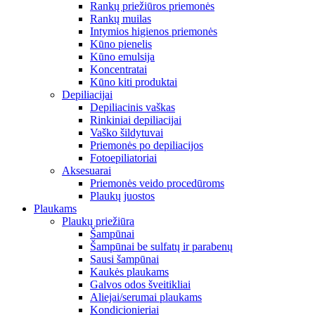
Rankų priežiūros priemonės
Rankų muilas
Intymios higienos priemonės
Kūno pienelis
Kūno emulsija
Koncentratai
Kūno kiti produktai
Depiliacijai
Depiliacinis vaškas
Rinkiniai depiliacijai
Vaško šildytuvai
Priemonės po depiliacijos
Fotoepiliatoriai
Aksesuarai
Priemonės veido procedūroms
Plaukų juostos
Plaukams
Plaukų priežiūra
Šampūnai
Šampūnai be sulfatų ir parabenų
Sausi šampūnai
Kaukės plaukams
Galvos odos šveitikliai
Aliejai/serumai plaukams
Kondicionieriai