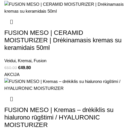
FUSION MESO | CERAMID
MOISTURIZER | Drėkinamasis kremas su
keramidais 50ml
Veidui
,
Kremai
,
Fusion
€
49.80
€
60.00
AKCIJA
FUSION MESO | Kremas – drėkiklis su
hialurono rūgštimi / HYALURONIC
MOISTURIZER