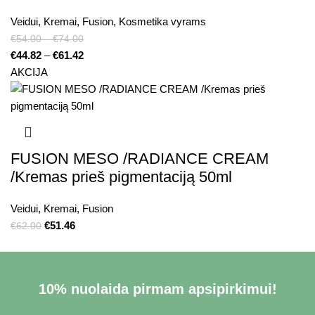
Veidui
,
Kremai
,
Fusion
,
Kosmetika vyrams
€
54.00
–
€
74.00
€
44.82
–
€
61.42
AKCIJA
FUSION MESO /RADIANCE CREAM
/Kremas prieš pigmentaciją 50ml
Veidui
,
Kremai
,
Fusion
€
51.46
€
62.00
10% nuolaida pirmam apsipirkimui!