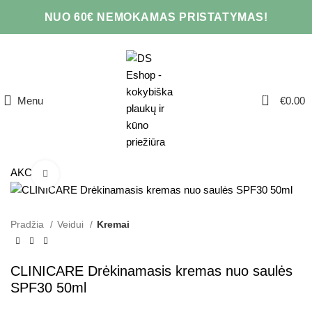
NUO 60€ NEMOKAMAS PRISTATYMAS!
0
Menu
€
0.00
AKCIJA
Click to enlarge
Pradžia
Veidui
Kremai
CLINICARE Drėkinamasis kremas nuo saulės
SPF30 50ml