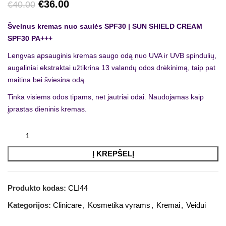
€
36.00
€
40.00
Švelnus kremas nuo saulės SPF30 | SUN SHIELD CREAM
SPF30 PA+++
Lengvas apsauginis kremas saugo odą nuo UVA ir UVB spindulių,
augaliniai ekstraktai užtikrina 13 valandų odos drėkinimą, taip pat
maitina bei šviesina odą.
Tinka visiems odos tipams, net jautriai odai. Naudojamas kaip
įprastas dieninis kremas.
Į KREPŠELĮ
Produkto kodas:
CLI44
Kategorijos:
Clinicare
,
Kosmetika vyrams
,
Kremai
,
Veidui