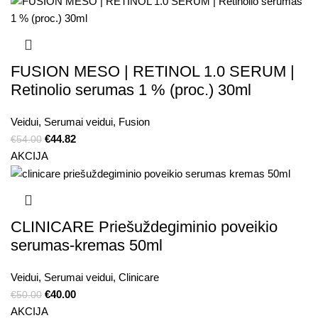
FUSION MESO | RETINOL 1.0 SERUM |
Retinolio serumas 1 % (proc.) 30ml
Veidui
,
Serumai veidui
,
Fusion
€
44.82
€
54.00
AKCIJA
CLINICARE Priešuždegiminio poveikio
serumas-kremas 50ml
Veidui
,
Serumai veidui
,
Clinicare
€
40.00
€
50.00
AKCIJA