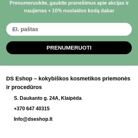
Prenumeruokite, gaukite pranešimus apie akcijas ir
naujienas + 10% nuolaidos kodą dabar
PRENUMERUOTI
DS Eshop – kokybiškos kosmetikos priemonės
ir procedūros
S. Daukanto g. 24A, Klaipėda
+370 647 40315
Info@dseshop.lt