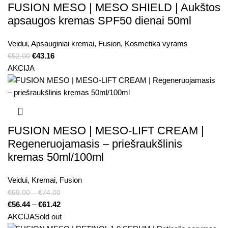
FUSION MESO | MESO SHIELD | Aukštos
apsaugos kremas SPF50 dienai 50ml
Veidui
,
Apsauginiai kremai
,
Fusion
,
Kosmetika vyrams
€
43.16
€
52.00
AKCIJA
FUSION MESO | MESO-LIFT CREAM |
Regeneruojamasis – priešraukšlinis
kremas 50ml/100ml
Veidui
,
Kremai
,
Fusion
€
68.00
–
€
74.00
€
56.44
–
€
61.42
AKCIJA
Sold out