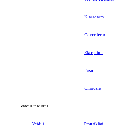
Kleraderm
Coverderm
Ekseption
Fusion
Clinicare
Veidui ir kūnui
Veidui
Prausikliai