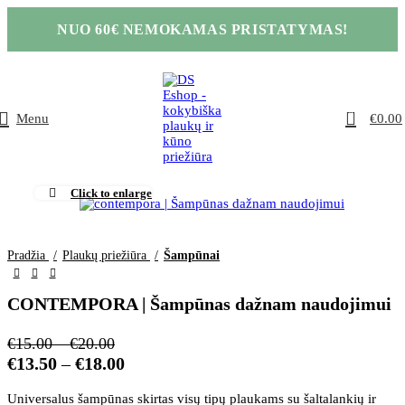
NUO 60€ NEMOKAMAS PRISTATYMAS!
0
Menu
€
0.00
Click to enlarge
Pradžia
Plaukų priežiūra
Šampūnai
CONTEMPORA | Šampūnas dažnam naudojimui
€
15.00
–
€
20.00
€
13.50
–
€
18.00
Universalus šampūnas skirtas visų tipų plaukams su šaltalankių ir