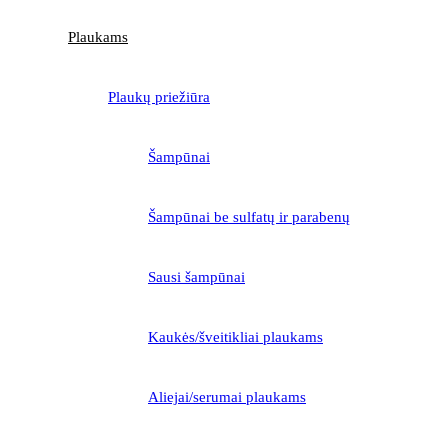
Plaukams
Plaukų priežiūra
Šampūnai
Šampūnai be sulfatų ir parabenų
Sausi šampūnai
Kaukės/šveitikliai plaukams
Aliejai/serumai plaukams