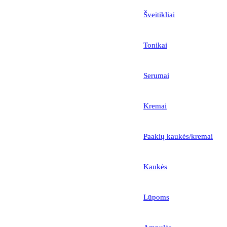
Šveitikliai
Tonikai
Serumai
Kremai
Paakių kaukės/kremai
Kaukės
Lūpoms