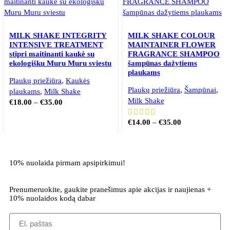
MILK SHAKE INTEGRITY
MILK SHAKE COLOUR
INTENSIVE TREATMENT
MAINTAINER FLOWER
stipri maitinanti kaukė su
FRAGRANCE SHAMPOO
ekologišku Muru Muru sviestu
šampūnas dažytiems
plaukams
Plaukų priežiūra
,
Kaukės
Plaukų priežiūra
,
Šampūnai
,
plaukams
,
Milk Shake
Milk Shake
€
18.00
–
€
35.00
€
14.00
–
€
35.00
10% nuolaida pirmam apsipirkimui!
Prenumeruokite, gaukite pranešimus apie akcijas ir naujienas +
10% nuolaidos kodą dabar