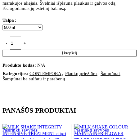
marakujos aliejais. Švelniai išplauna plaukus ir galvos odą,
išsaugodamas jų estetinį balansą.
Talpa
Į krepšelį
Produkto kodas:
N/A
Kategorijos:
CONTEMPORA
,
Plaukų priežiūra
,
Šampūnai
,
Šampūnai be sulfatų ir parabenų
PANAŠŪS PRODUKTAI
Pasirinkti savybes
Pasirinkti savybes