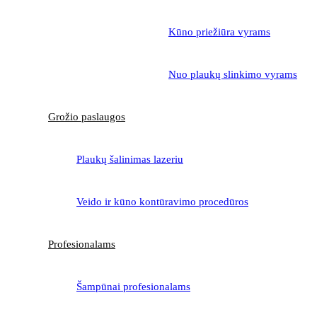
Kūno priežiūra vyrams
Nuo plaukų slinkimo vyrams
Grožio paslaugos
Plaukų šalinimas lazeriu
Veido ir kūno kontūravimo procedūros
Profesionalams
Šampūnai profesionalams