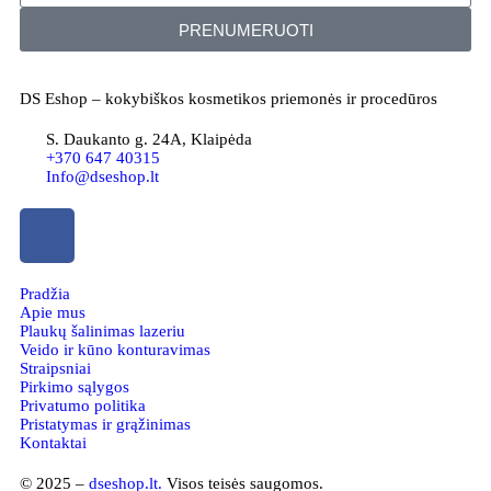
PRENUMERUOTI
DS Eshop – kokybiškos kosmetikos priemonės ir procedūros
S. Daukanto g. 24A, Klaipėda
+370 647 40315
Info@dseshop.lt
Pradžia
Apie mus
Plaukų šalinimas lazeriu
Veido ir kūno konturavimas
Straipsniai
Pirkimo sąlygos
Privatumo politika
Pristatymas ir grąžinimas
Kontaktai
© 2025 –
dseshop.lt.
Visos teisės saugomos.