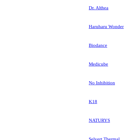
Dr. Althea
Haruharu Wonder
Biodance
Medicube
No Inhibition
K18
NATURYS
Selvert Thermal