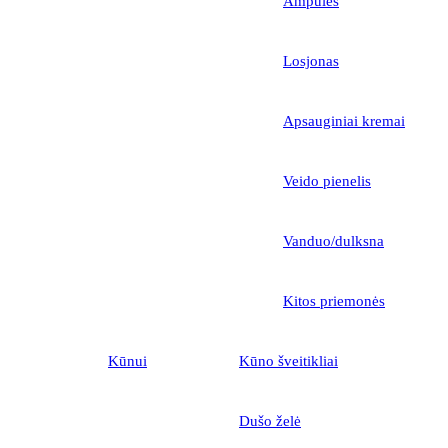
Ampulės
Losjonas
Apsauginiai kremai
Veido pienelis
Vanduo/dulksna
Kitos priemonės
Kūnui
Kūno šveitikliai
Dušo želė