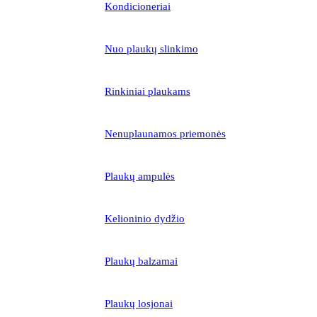
Kondicioneriai
Nuo plaukų slinkimo
Rinkiniai plaukams
Nenuplaunamos priemonės
Plaukų ampulės
Kelioninio dydžio
Plaukų balzamai
Plaukų losjonai