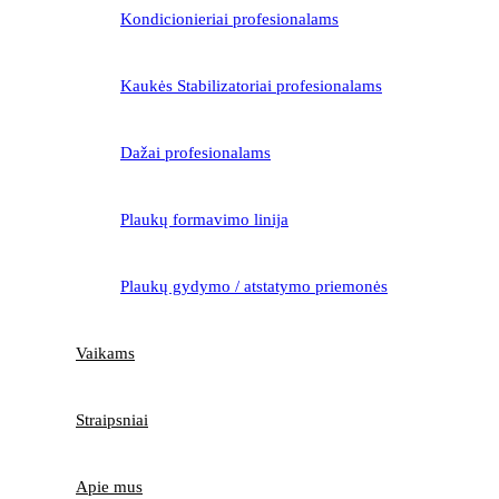
Kondicionieriai profesionalams
Kaukės Stabilizatoriai profesionalams
Dažai profesionalams
Plaukų formavimo linija
Plaukų gydymo / atstatymo priemonės
Vaikams
Straipsniai
Apie mus