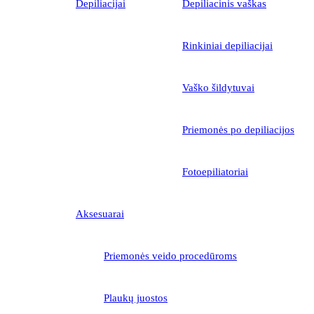
Depiliacijai
Depiliacinis vaškas
Rinkiniai depiliacijai
Vaško šildytuvai
Priemonės po depiliacijos
Fotoepiliatoriai
Aksesuarai
Priemonės veido procedūroms
Plaukų juostos