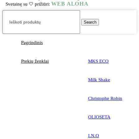
WEB ALOHA
Svetainę su 🤍 prižiūri:
Search
Pagrindinis
Prekių ženklai
MKS ECO
Milk Shake
Christophe Robin
OLIOSETA
I.N.O