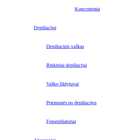
Koncentratai
Depiliacijai
Depiliacinis vaškas
Rinkiniai depiliacijai
Vaško šildytuvai
Priemonės po depiliacijos
Fotoepiliatoriai