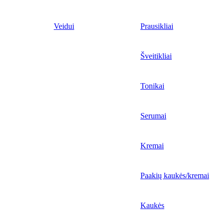
Veidui
Prausikliai
Šveitikliai
Tonikai
Serumai
Kremai
Paakių kaukės/kremai
Kaukės