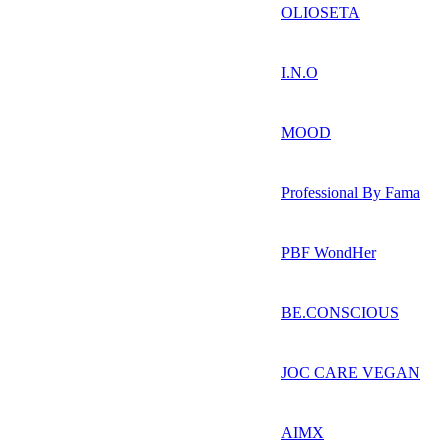
OLIOSETA
I.N.O
MOOD
Professional By Fama
PBF WondHer
BE.CONSCIOUS
JOC CARE VEGAN
AIMX