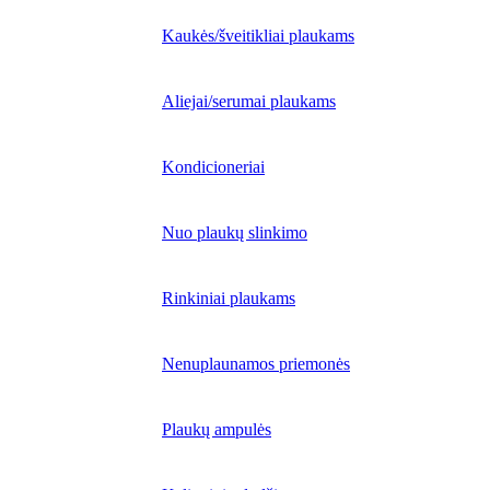
Kaukės/šveitikliai plaukams
Aliejai/serumai plaukams
Kondicioneriai
Nuo plaukų slinkimo
Rinkiniai plaukams
Nenuplaunamos priemonės
Plaukų ampulės