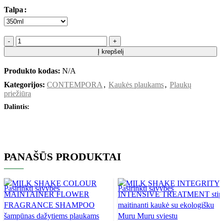
Talpa
Į krepšelį
Produkto kodas:
N/A
Kategorijos:
CONTEMPORA
,
Kaukės plaukams
,
Plaukų
priežiūra
Dalintis:
PANAŠŪS PRODUKTAI
Pasirinkti savybes
Pasirinkti savybes