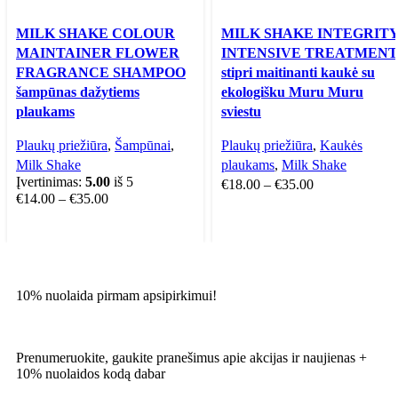
MILK SHAKE COLOUR
MILK SHAKE INTEGRIT
MAINTAINER FLOWER
INTENSIVE TREATMENT
FRAGRANCE SHAMPOO
stipri maitinanti kaukė su
šampūnas dažytiems
ekologišku Muru Muru
plaukams
sviestu
Plaukų priežiūra
,
Šampūnai
,
Plaukų priežiūra
,
Kaukės
Milk Shake
plaukams
,
Milk Shake
Įvertinimas:
5.00
iš 5
€
18.00
–
€
35.00
€
14.00
–
€
35.00
10% nuolaida pirmam apsipirkimui!
Prenumeruokite, gaukite pranešimus apie akcijas ir naujienas +
10% nuolaidos kodą dabar