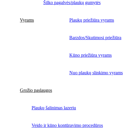
Šilko pagalvės/plaukų gumytės
Vyrams
Plaukų priežiūra vyrams
Barzdos/Skutimosi priežiūra
Kūno priežiūra vyrams
Nuo plaukų slinkimo vyrams
Grožio paslaugos
Plaukų šalinimas lazeriu
Veido ir kūno kontūravimo procedūros