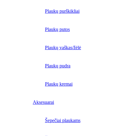
Plaukų purškikliai
Plaukų putos
Plaukų vaškas/žėlė
Plaukų pudra
Plaukų kremai
Aksesuarai
Šepečiai plaukams