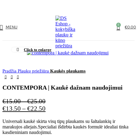
NUO 60€ NEMOKAMAS PRISTATYMAS!
0
MENU
€
0.00
Click to enlarge
Pradžia
Plaukų priežiūra
Kaukės plaukams
CONTEMPORA | Kaukė dažnam naudojimui
€
15.00
–
€
25.00
€
13.50
–
€
22.50
Universali kaukė skirta visų tipų plaukams su šaltalankių ir
marakujos aliejais.Specialiai išdirbta kaukės formulė idealiai tinka
kasdieniniam naudojimui.