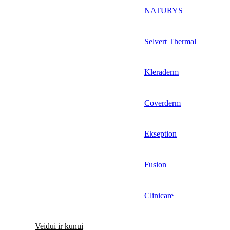
NATURYS
Selvert Thermal
Kleraderm
Coverderm
Ekseption
Fusion
Clinicare
Veidui ir kūnui