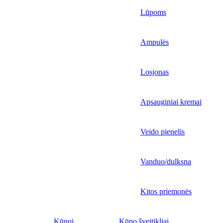
Lūpoms
Ampulės
Losjonas
Apsauginiai kremai
Veido pienelis
Vanduo/dulksna
Kitos priemonės
Kūnui
Kūno šveitikliai