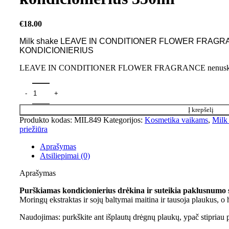
€
18.00
Milk shake LEAVE IN CONDITIONER FLOWER FRA
KONDICIONIERIUS
LEAVE IN CONDITIONER FLOWER FRAGRANCE nenuskalaujam
Į krepšelį
Produkto kodas:
MIL849
Kategorijos:
Kosmetika vaikams
,
Milk
priežiūra
Aprašymas
Atsiliepimai (0)
Aprašymas
Purškiamas kondicionierius drėkina ir suteikia paklusnumo 
Moringų ekstraktas ir sojų baltymai maitina ir tausoja plaukus,
Naudojimas: purkškite ant išplautų drėgnų plaukų, ypač stipriau p