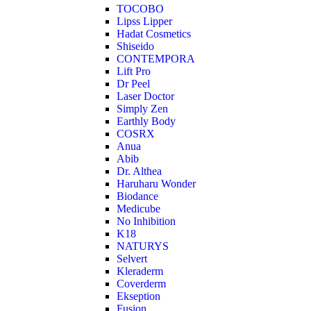
TOCOBO
Lipss Lipper
Hadat Cosmetics
Shiseido
CONTEMPORA
Lift Pro
Dr Peel
Laser Doctor
Simply Zen
Earthly Body
COSRX
Anua
Abib
Dr. Althea
Haruharu Wonder
Biodance
Medicube
No Inhibition
K18
NATURYS
Selvert
Kleraderm
Coverderm
Ekseption
Fusion