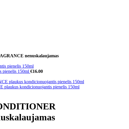
GRANCE nenuskalaujamas
pienelis 150ml
€
16.00
s kondicionuojantis pienelis 150ml
ONDITIONER
skalaujamas