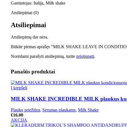
Gamintojas: Italija, Milk shake
Atsiliepimai (0)
Atsiliepimai
Atsiliepimų dar nėra.
Būkite pirmas aprašęs “MILK SHAKE LEAVE IN CONDITIO
Norėdami parašyti atsiliepimą, turite
prisijungti
.
Panašūs produktai
Į krepšelį
MILK SHAKE INCREDIBLE MILK plaukus kondic
Plaukų priežiūra
,
Serumas plaukams
,
Milk Shake
€
16.00
AKCIJA