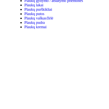
Plaukų gydymo / atstatymo priemonės
Plaukų lakai
Plaukų purškikliai
Plaukų putos
Plaukų vaškas/žėlė
Plaukų pudra
Plaukų kremai