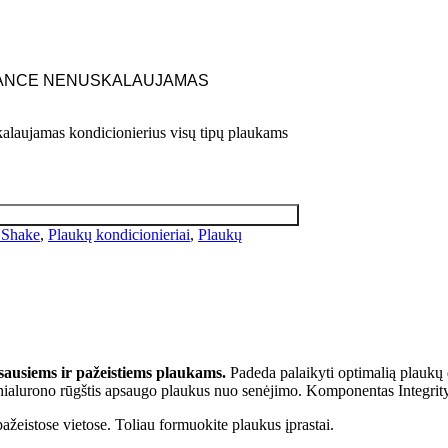
GRANCE NENUSKALAUJAMAS
as kondicionierius visų tipų plaukams
 Shake
,
Plaukų kondicionieriai
,
Plaukų
sausiems ir pažeistiems plaukams.
Padeda palaikyti optimalią plaukų
 o hialurono rūgštis apsaugo plaukus nuo senėjimo. Komponentas Integr
ažeistose vietose. Toliau formuokite plaukus įprastai.