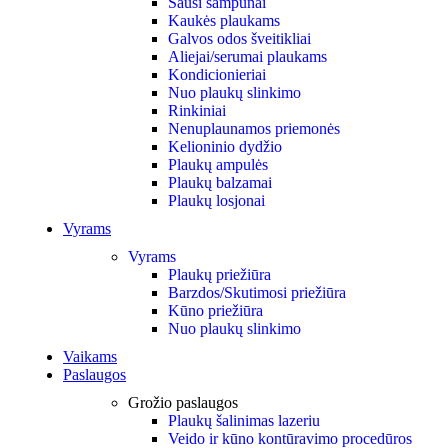
Sausi šampūnai
Kaukės plaukams
Galvos odos šveitikliai
Aliejai/serumai plaukams
Kondicionieriai
Nuo plaukų slinkimo
Rinkiniai
Nenuplaunamos priemonės
Kelioninio dydžio
Plaukų ampulės
Plaukų balzamai
Plaukų losjonai
Vyrams
Vyrams
Plaukų priežiūra
Barzdos/Skutimosi priežiūra
Kūno priežiūra
Nuo plaukų slinkimo
Vaikams
Paslaugos
Grožio paslaugos
Plaukų šalinimas lazeriu
Veido ir kūno kontūravimo procedūros