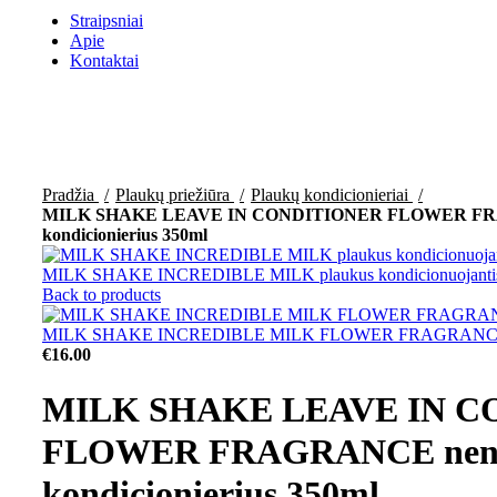
Straipsniai
Apie
Kontaktai
Click to enlarge
Pradžia
Plaukų priežiūra
Plaukų kondicionieriai
MILK SHAKE LEAVE IN CONDITIONER FLOWER FRA
kondicionierius 350ml
MILK SHAKE INCREDIBLE MILK plaukus kondicionuojantis 
Back to products
MILK SHAKE INCREDIBLE MILK FLOWER FRAGRANCE plauku
€
16.00
MILK SHAKE LEAVE IN C
FLOWER FRAGRANCE nenu
kondicionierius 350ml