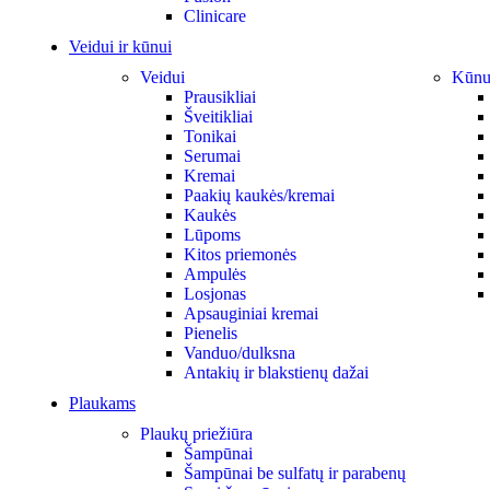
Clinicare
Veidui ir kūnui
Veidui
Kūnu
Prausikliai
Šveitikliai
Tonikai
Serumai
Kremai
Paakių kaukės/kremai
Kaukės
Lūpoms
Kitos priemonės
Ampulės
Losjonas
Apsauginiai kremai
Pienelis
Vanduo/dulksna
Antakių ir blakstienų dažai
Plaukams
Plaukų priežiūra
Šampūnai
Šampūnai be sulfatų ir parabenų