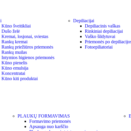
i
Depiliacijai
Kūno šveitikliai
Depiliacinis vaškas
Dušo želė
Rinkiniai depiliacijai
Kremai, losjonai, sviestas
Vaško šildytuvai
Rankų kremai
Priemonės po depiliacijo
Rankų priežiūros priemonės
Fotoepiliatoriai
Rankų muilas
Intymios higienos priemonės
Kūno pienelis
Kūno emulsija
Koncentratai
Kūno kiti produktai
PLAUKŲ FORMAVIMAS
Formavimo priemonės
Apsauga nuo karščio