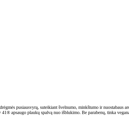
 drėgmės pusiausvyrą, suteikiant švelnumo, minkštumo ir nuostabaus a
ity 41® apsaugo plaukų spalvą nuo išblukimo. Be parabenų, tinka vega