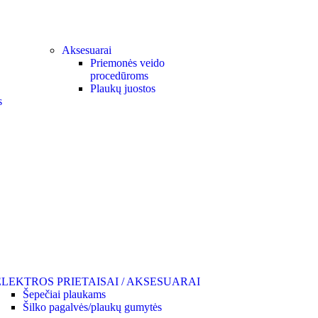
Aksesuarai
Priemonės veido
procedūroms
Plaukų juostos
s
ELEKTROS PRIETAISAI / AKSESUARAI
Šepečiai plaukams
Šilko pagalvės/plaukų gumytės