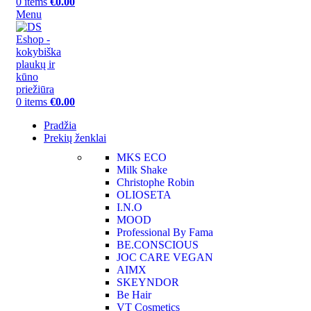
0
items
€
0.00
Menu
0
items
€
0.00
Pradžia
Prekių ženklai
MKS ECO
Milk Shake
Christophe Robin
OLIOSETA
I.N.O
MOOD
Professional By Fama
BE.CONSCIOUS
JOC CARE VEGAN
AIMX
SKEYNDOR
Be Hair
VT Cosmetics