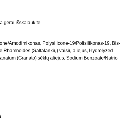
a gerai išskalaukite.
cone/Amodimikonas, Polysilicone-19/Polisilikonas-19, Bis-
 Rhamnoides (Šaltalankių) vaisių aliejus, Hydrolyzed
ranatum (Granato) sėklų aliejus, Sodium Benzoate/Natrio
s