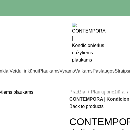
nklai
Veidui ir kūnui
Plaukams
Vyrams
Vaikams
Paslaugos
Straips
Pradžia
Plaukų priežiūra
CONTEMPORA | Kondicionie
Back to products
CONTEMPORA 