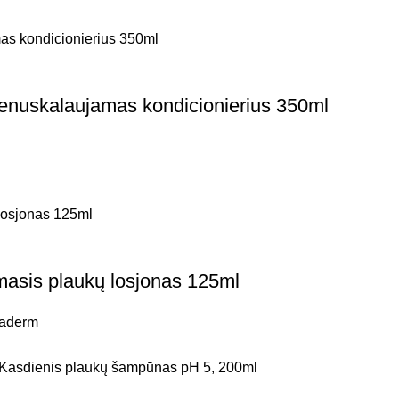
skalaujamas kondicionierius 350ml
is plaukų losjonas 125ml
raderm