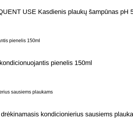
T USE Kasdienis plaukų šampūnas pH 5
dicionuojantis pienelis 150ml
inamasis kondicionierius sausiems plauk