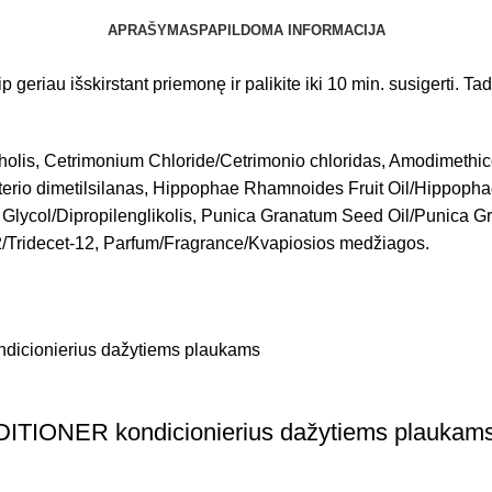
APRAŠYMAS
PAPILDOMA INFORMACIJA
geriau išskirstant priemonę ir palikite iki 10 min. susigerti. Tad
oholis, Cetrimonium Chloride/Cetrimonio chloridas, Amodimethi
erio dimetilsilanas, Hippophae Rhamnoides Fruit Oil/Hippophae
 Glycol/Dipropilenglikolis, Punica Granatum Seed Oil/Punica G
2/Tridecet-12, Parfum/Fragrance/Kvapiosios medžiagos.
ONER kondicionierius dažytiems plaukam