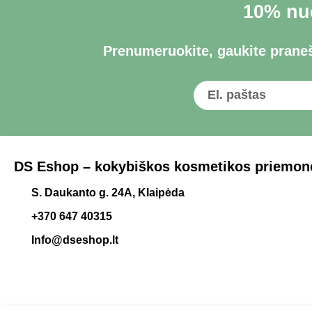
10% nuo
Prenumeruokite, gaukite praneš
DS Eshop – kokybiškos kosmetikos priemonė
S. Daukanto g. 24A, Klaipėda
+370 647 40315
Info@dseshop.lt