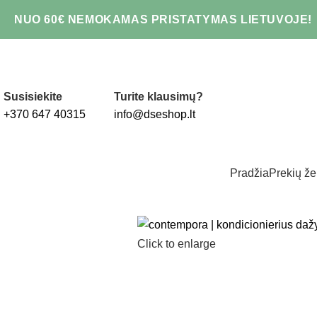
NUO 60€ NEMOKAMAS PRISTATYMAS LIETUVOJE!
Susisiekite
Turite klausimų?
+370 647 40315
info@dseshop.lt
Pradžia
Prekių že
Click to enlarge