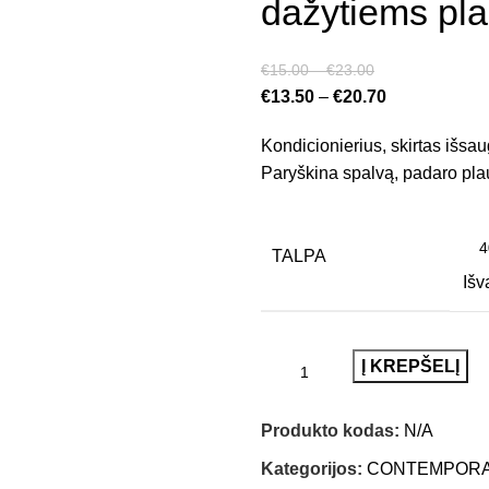
dažytiems pl
€
15.00
–
€
23.00
€
13.50
–
€
20.70
Kondicionierius, skirtas išsau
Paryškina spalvą, padaro plau
TALPA
Išv
Į KREPŠELĮ
Produkto kodas:
N/A
Kategorijos:
CONTEMPOR