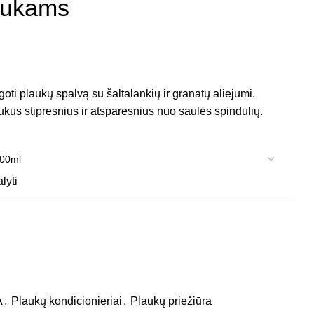
aukams
goti plaukų spalvą su šaltalankių ir granatų aliejumi.
kus stipresnius ir atsparesnius nuo saulės spindulių.
alyti
A
,
Plaukų kondicionieriai
,
Plaukų priežiūra