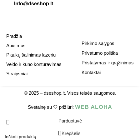
Info@dseshop.lt
Pradžia
Pirkimo sąlygos
Apie mus
Privatumo politika
Plaukų šalinimas lazeriu
Pristatymas ir grąžinimas
Veido ir kūno konturavimas
Kontaktai
Straipsniai
© 2025 –
dseshop.lt.
Visos teisės saugomos.
WEB ALOHA
Svetainę su 🤍 prižiūri:
Parduotuvė
0
Krepšelis