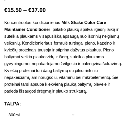
€
15.50
–
€
37.00
Koncentruotas kondicionierius
Milk Shake Color Care
Maintainer Conditioner
palaiko plaukų spalvą ilgesnį laiką ir
suteikia plaukams visapusišką apsaugą nuo išorinių neigiamų
veiksnių. Kondicionieriaus formulė turtinga pieno, kazeino ir
kviečių proteinais tausoja ir stiprina dažytus plaukus. Pieno
baltymai veikia plauko vidų ir išorą, suteikia plaukams
gyvybingumo, nepakartojamo žvilgesio ir palengvina šukavimą.
Kviečių proteinai turi daug baltymų su pilnu rinkiniu
nepakeičiamų aminorūgščių, vitaminų bei mikroelementų. Šie
proteinai tarsi apsupa kiekvieną plauką baltymų plėvele ir
padeda išsaugoti drėgmą ir plauko struktūrą.
TALPA