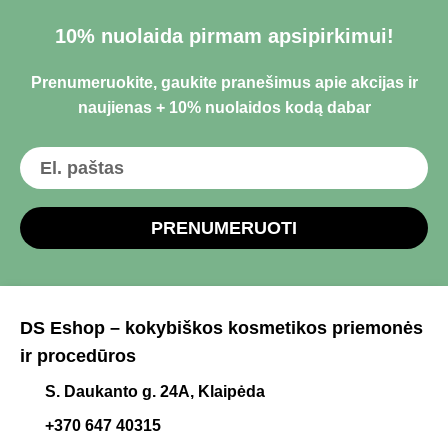
10% nuolaida pirmam apsipirkimui!
Prenumeruokite, gaukite pranešimus apie akcijas ir
naujienas + 10% nuolaidos kodą dabar
PRENUMERUOTI
DS Eshop – kokybiškos kosmetikos priemonės
ir procedūros
S. Daukanto g. 24A, Klaipėda
+370 647 40315