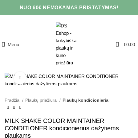
NUO 60€ NEMOKAMAS PRISTATYMAS!
0
Menu
€
0.00
Click to enlarge
Pradžia
Plaukų priežiūra
Plaukų kondicionieriai
MILK SHAKE COLOR MAINTAINER
CONDITIONER kondicionierius dažytiems
plaukams