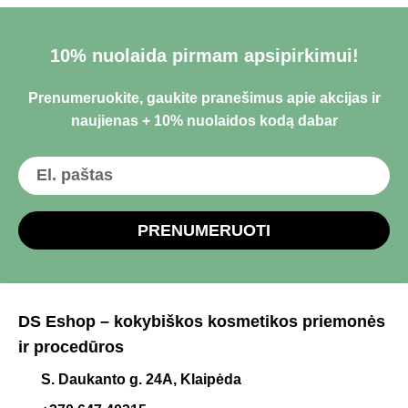
10% nuolaida pirmam apsipirkimui!
Prenumeruokite, gaukite pranešimus apie akcijas ir
naujienas + 10% nuolaidos kodą dabar
PRENUMERUOTI
DS Eshop – kokybiškos kosmetikos priemonės
ir procedūros
S. Daukanto g. 24A, Klaipėda