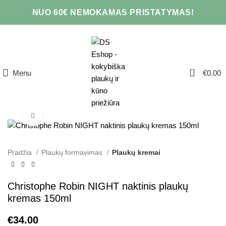
NUO 60€ NEMOKAMAS PRISTATYMAS!
0
Menu
€
0.00
Click to enlarge
Pradžia
Plaukų formavimas
Plaukų kremai
Christophe Robin NIGHT naktinis plaukų
kremas 150ml
€
34.00