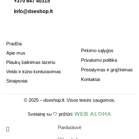
+370 647 40315
Info@dseshop.lt
Pradžia
Pirkimo sąlygos
Apie mus
Privatumo politika
Plaukų šalinimas lazeriu
Pristatymas ir grąžinimas
Veido ir kūno konturavimas
Kontaktai
Straipsniai
© 2025 –
dseshop.lt.
Visos teisės saugomos.
WEB ALOHA
Svetainę su 🤍 prižiūri:
Parduotuvė
0