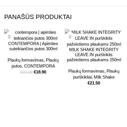
PANAŠŪS PRODUKTAI
CONTEMPORA | Apimties
suteikiančios putos 300ml
MILK SHAKE INTEGRITY
LEAVE IN purškiklis
pažeistiems plaukams 250ml
Plaukų formavimas
,
Plaukų
putos
,
CONTEMPORA
Plaukų formavimas
,
Plaukų
€
18.90
€
21.00
purškikliai
,
Milk Shake
€
21.50