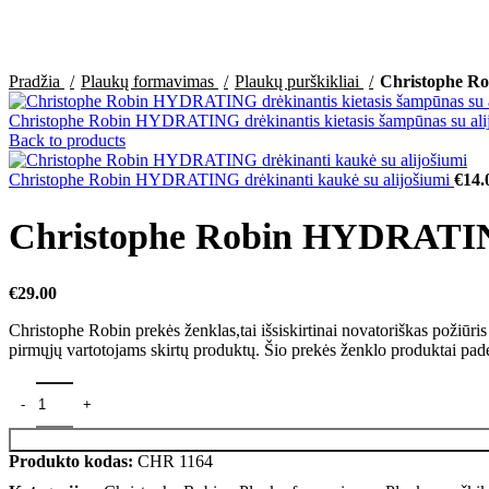
Click to enlarge
Pradžia
Plaukų formavimas
Plaukų purškikliai
Christophe Ro
Christophe Robin HYDRATING drėkinantis kietasis šampūnas su al
Back to products
Christophe Robin HYDRATING drėkinanti kaukė su alijošiumi
€
14.
Christophe Robin HYDRATING
€
29.00
Christophe Robin prekės ženklas,tai išsiskirtinai novatoriškas požiūri
pirmųjų vartotojams skirtų produktų. Šio prekės ženklo produktai padės 
Produkto kodas:
CHR 1164