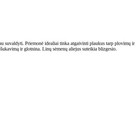
au suvaldyti. Priemonė idealiai tinka atgaivinti plaukus tarp plovimų ir
šukavimą ir glotnina. Linų sėmenų aliejus suteikia blizgesio.