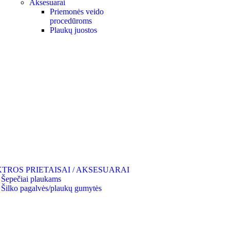
Aksesuarai
Priemonės veido
procedūroms
Plaukų juostos
TROS PRIETAISAI / AKSESUARAI
Šepečiai plaukams
Šilko pagalvės/plaukų gumytės