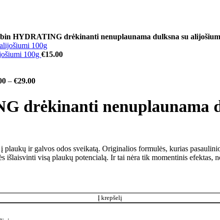
bin HYDRATING drėkinanti nenuplaunama dulksna su alijošium
ijošiumi 100g
€
15.00
00
–
€
29.00
 drėkinanti nenuplaunama dul
s į plaukų ir galvos odos sveikatą. Originalios formulės, kurias pasaulin
išlaisvinti visą plaukų potencialą. Ir tai nėra tik momentinis efektas, n
Į krepšelį