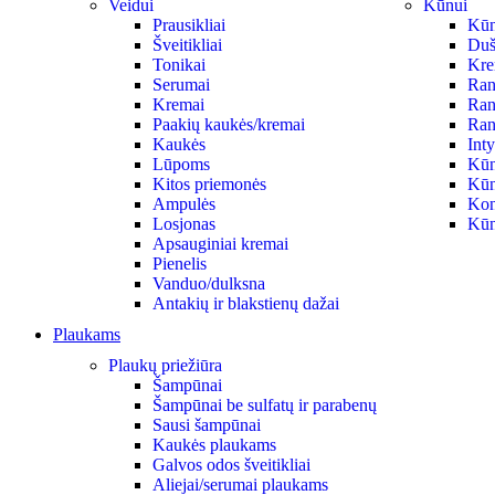
Veidui
Kūnui
Prausikliai
Kūno
Šveitikliai
Duš
Tonikai
Krem
Serumai
Ran
Kremai
Ran
Paakių kaukės/kremai
Ran
Kaukės
Int
Lūpoms
Kūn
Kitos priemonės
Kūn
Ampulės
Kon
Losjonas
Kūn
Apsauginiai kremai
Pienelis
Vanduo/dulksna
Antakių ir blakstienų dažai
Plaukams
Plaukų priežiūra
Šampūnai
Šampūnai be sulfatų ir parabenų
Sausi šampūnai
Kaukės plaukams
Galvos odos šveitikliai
Aliejai/serumai plaukams