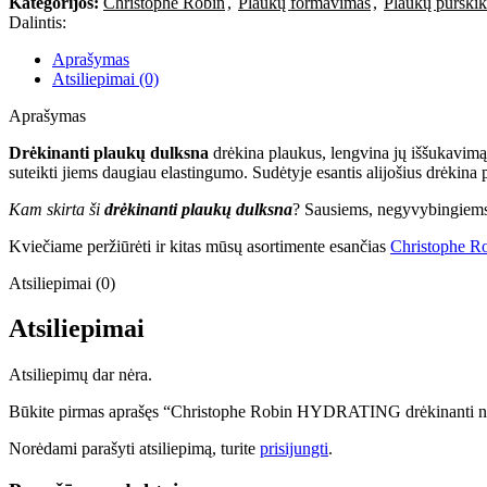
Kategorijos:
Christophe Robin
,
Plaukų formavimas
,
Plaukų purškikl
Dalintis:
Aprašymas
Atsiliepimai (0)
Aprašymas
Drėkinanti plaukų dulksna
drėkina plaukus, lengvina jų iššukavimą, 
suteikti jiems daugiau elastingumo. Sudėtyje esantis alijošius drėkin
Kam skirta ši
drėkinanti plaukų dulksna
? Sausiems, negyvybingiem
Kviečiame peržiūrėti ir kitas mūsų asortimente esančias
Christophe Ro
Atsiliepimai (0)
Atsiliepimai
Atsiliepimų dar nėra.
Būkite pirmas aprašęs “Christophe Robin HYDRATING drėkinanti ne
Norėdami parašyti atsiliepimą, turite
prisijungti
.