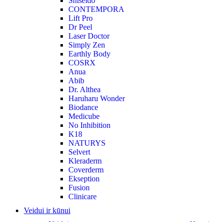
Shiseido
CONTEMPORA
Lift Pro
Dr Peel
Laser Doctor
Simply Zen
Earthly Body
COSRX
Anua
Abib
Dr. Althea
Haruharu Wonder
Biodance
Medicube
No Inhibition
K18
NATURYS
Selvert
Kleraderm
Coverderm
Ekseption
Fusion
Clinicare
Veidui ir kūnui