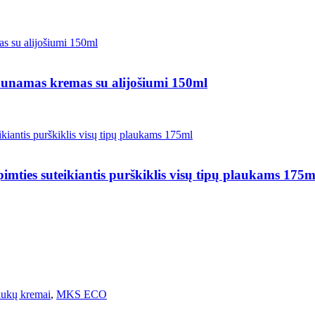
namas kremas su alijošiumi 150ml
suteikiantis purškiklis visų tipų plaukams 175m
aukų kremai
,
MKS ECO