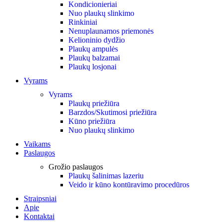
Kondicionieriai
Nuo plaukų slinkimo
Rinkiniai
Nenuplaunamos priemonės
Kelioninio dydžio
Plaukų ampulės
Plaukų balzamai
Plaukų losjonai
Vyrams
Vyrams
Plaukų priežiūra
Barzdos/Skutimosi priežiūra
Kūno priežiūra
Nuo plaukų slinkimo
Vaikams
Paslaugos
Grožio paslaugos
Plaukų šalinimas lazeriu
Veido ir kūno kontūravimo procedūros
Straipsniai
Apie
Kontaktai