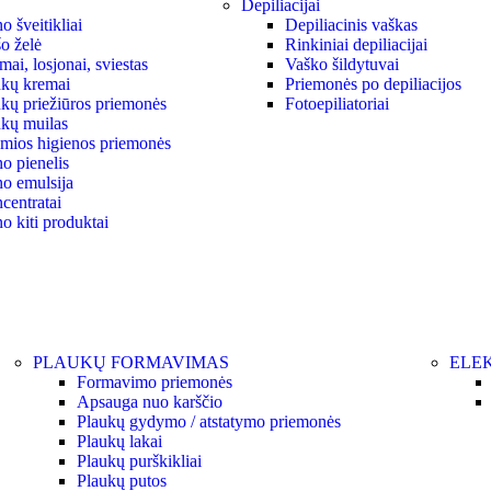
Depiliacijai
 šveitikliai
Depiliacinis vaškas
o želė
Rinkiniai depiliacijai
ai, losjonai, sviestas
Vaško šildytuvai
kų kremai
Priemonės po depiliacijos
kų priežiūros priemonės
Fotoepiliatoriai
kų muilas
ymios higienos priemonės
o pienelis
o emulsija
centratai
o kiti produktai
PLAUKŲ FORMAVIMAS
ELEK
Formavimo priemonės
Apsauga nuo karščio
Plaukų gydymo / atstatymo priemonės
Plaukų lakai
Plaukų purškikliai
Plaukų putos