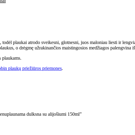
iai
todėl plaukai atrodo sveikesni, glotnesni, juos maloniau liesti ir lengvi
a plaukus, o drėgmę užrakinančios maistingosios medžiagos palengvina iš
s plaukams.
bin plaukų priežiūros priemones
.
nuplaunama dulksna su alijošiumi 150ml”