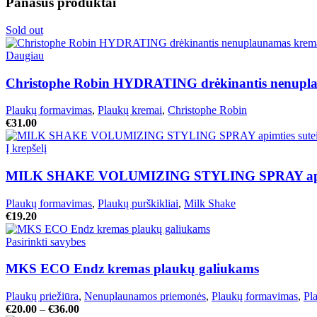
Panašūs produktai
Sold out
Daugiau
Christophe Robin HYDRATING drėkinantis nenuplau
Plaukų formavimas
,
Plaukų kremai
,
Christophe Robin
€
31.00
Į krepšelį
MILK SHAKE VOLUMIZING STYLING SPRAY apimties 
Plaukų formavimas
,
Plaukų purškikliai
,
Milk Shake
€
19.20
Pasirinkti savybes
MKS ECO Endz kremas plaukų galiukams
Plaukų priežiūra
,
Nenuplaunamos priemonės
,
Plaukų formavimas
,
Pl
€
20.00
–
€
36.00