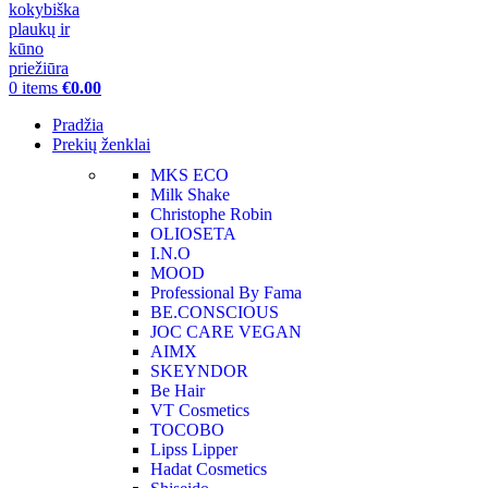
0
items
€
0.00
Pradžia
Prekių ženklai
MKS ECO
Milk Shake
Christophe Robin
OLIOSETA
I.N.O
MOOD
Professional By Fama
BE.CONSCIOUS
JOC CARE VEGAN
AIMX
SKEYNDOR
Be Hair
VT Cosmetics
TOCOBO
Lipss Lipper
Hadat Cosmetics