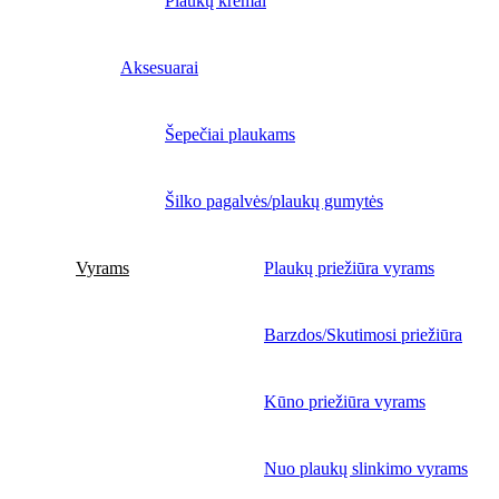
Plaukų kremai
Aksesuarai
Šepečiai plaukams
Šilko pagalvės/plaukų gumytės
Vyrams
Plaukų priežiūra vyrams
Barzdos/Skutimosi priežiūra
Kūno priežiūra vyrams
Nuo plaukų slinkimo vyrams