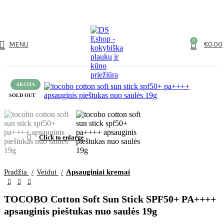
NUO 60€ NEMOKAMAS PRISTATYMAS!
0
MENU
€
0.00
AKCIJA
SOLD OUT
Click to enlarge
Pradžia
Veidui
Apsauginiai kremai
TOCOBO Cotton Soft Sun Stick SPF50+ PA++++
apsauginis pieštukas nuo saulės 19g