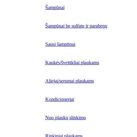
Šampūnai
Šampūnai be sulfatų ir parabenų
Sausi šampūnai
Kaukės/šveitikliai plaukams
Aliejai/serumai plaukams
Kondicioneriai
Nuo plaukų slinkimo
Rinkiniai plaukams