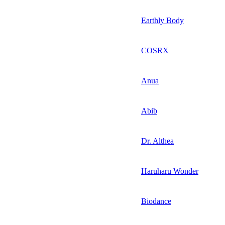
Earthly Body
COSRX
Anua
Abib
Dr. Althea
Haruharu Wonder
Biodance