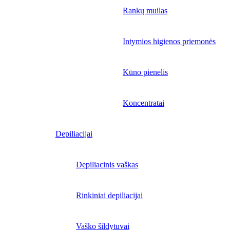
Rankų muilas
Intymios higienos priemonės
Kūno pienelis
Koncentratai
Depiliacijai
Depiliacinis vaškas
Rinkiniai depiliacijai
Vaško šildytuvai