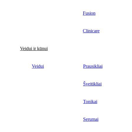
Fusion
Clinicare
Veidui ir kūnui
Veidui
Prausikliai
Šveitikliai
Tonikai
Serumai