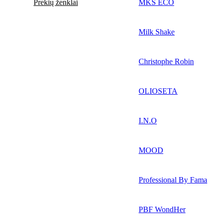
Prekių ženklai
MKS ECO
Milk Shake
Christophe Robin
OLIOSETA
I.N.O
MOOD
Professional By Fama
PBF WondHer