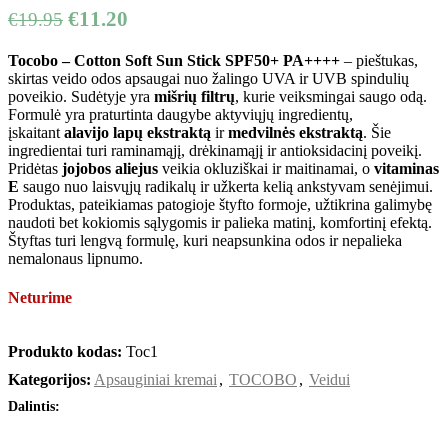
€
11.20
€
19.95
Tocobo – Cotton Soft Sun Stick SPF50+ PA++++
– pieštukas,
skirtas veido odos apsaugai nuo žalingo UVA ir UVB spindulių
poveikio. Sudėtyje yra
mišrių filtrų
, kurie veiksmingai saugo odą.
Formulė yra praturtinta daugybe aktyviųjų ingredientų,
įskaitant
alavijo lapų
ekstraktą
ir
medvilnės ekstraktą
. Šie
ingredientai turi raminamąjį, drėkinamąjį ir antioksidacinį poveikį.
Pridėtas
jojobos aliejus
veikia okluziškai ir maitinamai, o
vitaminas
E
saugo nuo laisvųjų radikalų ir užkerta kelią ankstyvam senėjimui.
Produktas, pateikiamas patogioje štyfto formoje, užtikrina galimybę
naudoti bet kokiomis sąlygomis ir palieka matinį, komfortinį efektą.
Štyftas turi lengvą formulę, kuri neapsunkina odos ir nepalieka
nemalonaus lipnumo.
Neturime
Produkto kodas:
Toc1
Kategorijos:
Apsauginiai kremai
,
TOCOBO
,
Veidui
Dalintis: