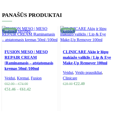
PANAŠŪS PRODUKTAI
Pasirinkti savybes
AKCIJA
Į krepšelį
AKCIJA
FUSION MESO | MESO
CLINICARE Akių ir lūpų
REPAIR CREAM
makiažo valiklis / Lip & Eye
|Raminamasis – atstatomasis
Make-Up Remover 100ml
kremas 50ml /100ml
Veidui
,
Veido prausikliai
,
Veidui
,
Kremai
,
Fusion
Clinicare
€
22.40
€
62.00
–
€
74.00
€
28.00
€
51.46
–
€
61.42