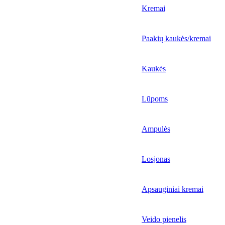
Kremai
Paakių kaukės/kremai
Kaukės
Lūpoms
Ampulės
Losjonas
Apsauginiai kremai
Veido pienelis