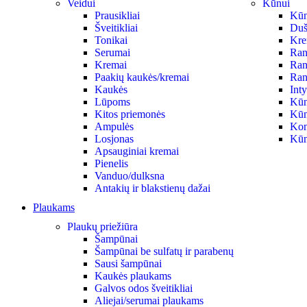
Veidui
Kūnui
Prausikliai
Kūno
Šveitikliai
Duš
Tonikai
Krem
Serumai
Ran
Kremai
Ran
Paakių kaukės/kremai
Ran
Kaukės
Int
Lūpoms
Kūn
Kitos priemonės
Kūn
Ampulės
Kon
Losjonas
Kūn
Apsauginiai kremai
Pienelis
Vanduo/dulksna
Antakių ir blakstienų dažai
Plaukams
Plaukų priežiūra
Šampūnai
Šampūnai be sulfatų ir parabenų
Sausi šampūnai
Kaukės plaukams
Galvos odos šveitikliai
Aliejai/serumai plaukams