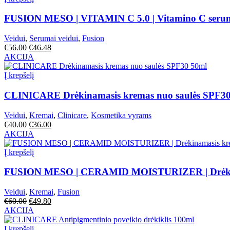
FUSION MESO | VITAMIN C 5.0 | Vitamino C seru
Veidui
,
Serumai veidui
,
Fusion
€
56.00
€
46.48
AKCIJA
Į krepšelį
CLINICARE Drėkinamasis kremas nuo saulės SPF3
Veidui
,
Kremai
,
Clinicare
,
Kosmetika vyrams
€
40.00
€
36.00
AKCIJA
Į krepšelį
FUSION MESO | CERAMID MOISTURIZER | Drėkina
Veidui
,
Kremai
,
Fusion
€
60.00
€
49.80
AKCIJA
Į krepšelį