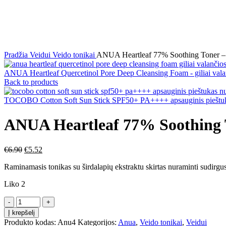
AKCIJA
Click to enlarge
Pradžia
Veidui
Veido tonikai
ANUA Heartleaf 77% Soothing Toner – r
ANUA Heartleaf Quercetinol Pore Deep Cleansing Foam - giliai vala
Back to products
TOCOBO Cotton Soft Sun Stick SPF50+ PA++++ apsauginis pieštuk
ANUA Heartleaf 77% Soothing T
€
6.90
€
5.52
Raminamasis tonikas su širdalapių ekstraktu skirtas nuraminti sudirgusi
Liko 2
Į krepšelį
Produkto kodas:
Anu4
Kategorijos:
Anua
,
Veido tonikai
,
Veidui