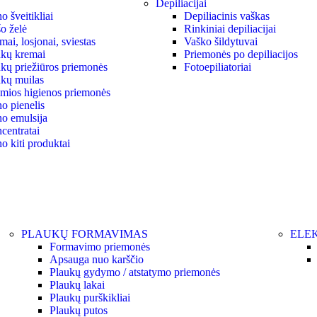
Depiliacijai
 šveitikliai
Depiliacinis vaškas
o želė
Rinkiniai depiliacijai
ai, losjonai, sviestas
Vaško šildytuvai
kų kremai
Priemonės po depiliacijos
kų priežiūros priemonės
Fotoepiliatoriai
kų muilas
ymios higienos priemonės
o pienelis
o emulsija
centratai
o kiti produktai
PLAUKŲ FORMAVIMAS
ELEK
Formavimo priemonės
Apsauga nuo karščio
Plaukų gydymo / atstatymo priemonės
Plaukų lakai
Plaukų purškikliai
Plaukų putos