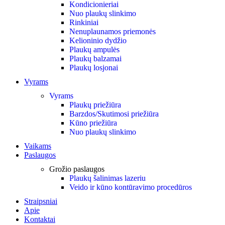
Kondicionieriai
Nuo plaukų slinkimo
Rinkiniai
Nenuplaunamos priemonės
Kelioninio dydžio
Plaukų ampulės
Plaukų balzamai
Plaukų losjonai
Vyrams
Vyrams
Plaukų priežiūra
Barzdos/Skutimosi priežiūra
Kūno priežiūra
Nuo plaukų slinkimo
Vaikams
Paslaugos
Grožio paslaugos
Plaukų šalinimas lazeriu
Veido ir kūno kontūravimo procedūros
Straipsniai
Apie
Kontaktai