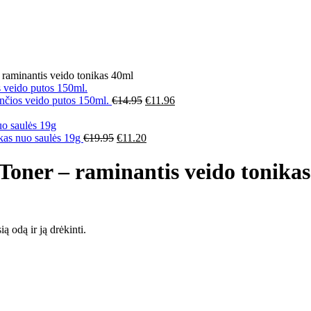
aminantis veido tonikas 40ml
nčios veido putos 150ml.
€
14.95
€
11.96
as nuo saulės 19g
€
19.95
€
11.20
oner – raminantis veido tonika
ą odą ir ją drėkinti.