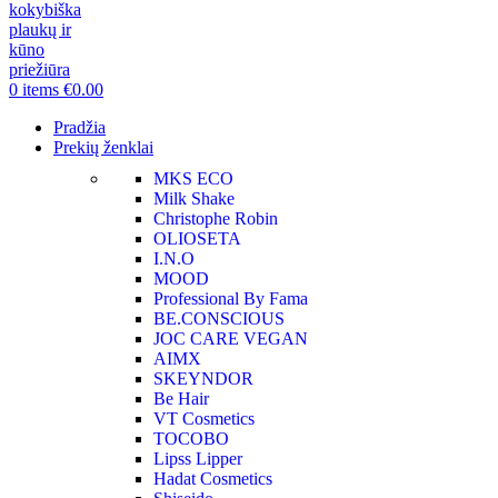
0
items
€
0.00
Pradžia
Prekių ženklai
MKS ECO
Milk Shake
Christophe Robin
OLIOSETA
I.N.O
MOOD
Professional By Fama
BE.CONSCIOUS
JOC CARE VEGAN
AIMX
SKEYNDOR
Be Hair
VT Cosmetics
TOCOBO
Lipss Lipper
Hadat Cosmetics