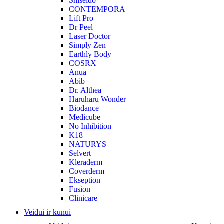
Shiseido
CONTEMPORA
Lift Pro
Dr Peel
Laser Doctor
Simply Zen
Earthly Body
COSRX
Anua
Abib
Dr. Althea
Haruharu Wonder
Biodance
Medicube
No Inhibition
K18
NATURYS
Selvert
Kleraderm
Coverderm
Ekseption
Fusion
Clinicare
Veidui ir kūnui