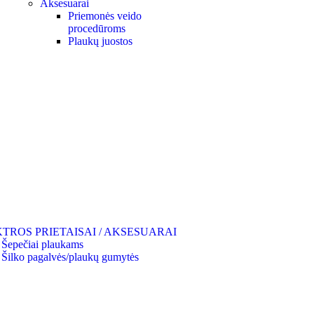
Aksesuarai
Priemonės veido
procedūroms
Plaukų juostos
TROS PRIETAISAI / AKSESUARAI
Šepečiai plaukams
Šilko pagalvės/plaukų gumytės