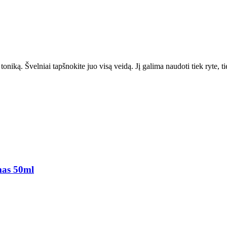
toniką. Švelniai tapšnokite juo visą veidą. Jį galima naudoti tiek ryte, t
mas 50ml