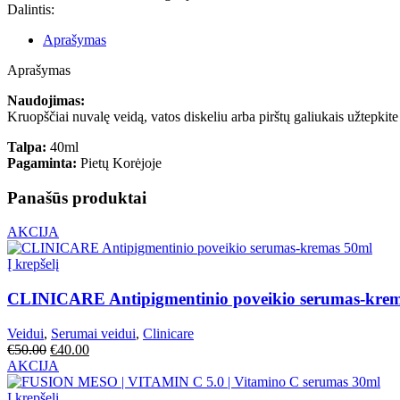
Dalintis:
Aprašymas
Aprašymas
Naudojimas:
Kruopščiai nuvalę veidą, vatos diskeliu arba pirštų galiukais užtepkite 
Talpa:
40ml
Pagaminta:
Pietų Korėjoje
Panašūs produktai
AKCIJA
Į krepšelį
CLINICARE Antipigmentinio poveikio serumas-kre
Veidui
,
Serumai veidui
,
Clinicare
€
50.00
€
40.00
AKCIJA
Į krepšelį