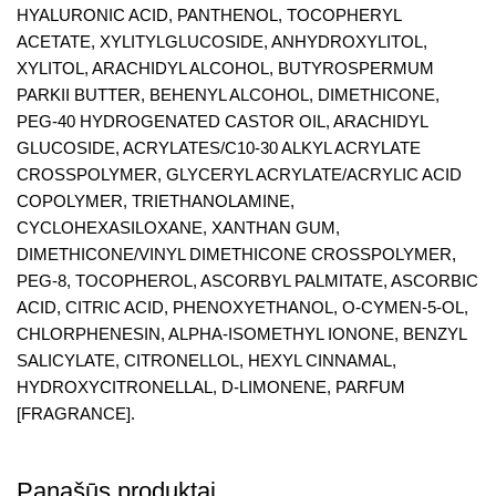
HYALURONIC ACID, PANTHENOL, TOCOPHERYL
ACETATE, XYLITYLGLUCOSIDE, ANHYDROXYLITOL,
XYLITOL, ARACHIDYL ALCOHOL, BUTYROSPERMUM
PARKII BUTTER, BEHENYL ALCOHOL, DIMETHICONE,
PEG-40 HYDROGENATED CASTOR OIL, ARACHIDYL
GLUCOSIDE, ACRYLATES/C10-30 ALKYL ACRYLATE
CROSSPOLYMER, GLYCERYL ACRYLATE/ACRYLIC ACID
COPOLYMER, TRIETHANOLAMINE,
CYCLOHEXASILOXANE, XANTHAN GUM,
DIMETHICONE/VINYL DIMETHICONE CROSSPOLYMER,
PEG-8, TOCOPHEROL, ASCORBYL PALMITATE, ASCORBIC
ACID, CITRIC ACID, PHENOXYETHANOL, O-CYMEN-5-OL,
CHLORPHENESIN, ALPHA-ISOMETHYL IONONE, BENZYL
SALICYLATE, CITRONELLOL, HEXYL CINNAMAL,
HYDROXYCITRONELLAL, D-LIMONENE, PARFUM
[FRAGRANCE].
Panašūs produktai