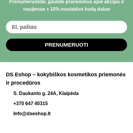
Prenumeruokite, gaukite pranešimus apie akcijas ir
naujienas + 10% nuolaidos kodą dabar
PRENUMERUOTI
DS Eshop – kokybiškos kosmetikos priemonės
ir procedūros
S. Daukanto g. 24A, Klaipėda
+370 647 40315
Info@dseshop.lt