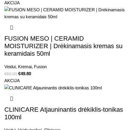
AKCIJA
FUSION MESO | CERAMID
MOISTURIZER | Drėkinamasis kremas su
keramidais 50ml
Veidui
,
Kremai
,
Fusion
€
49.80
€
60.00
AKCIJA
CLINICARE Atjauninantis drėkiklis-tonikas
100ml