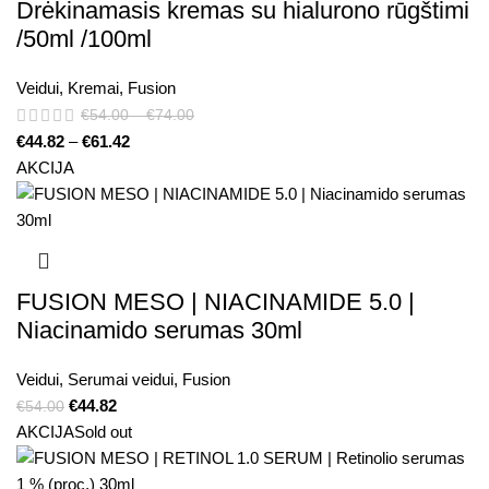
Drėkinamasis kremas su hialurono rūgštimi
/50ml /100ml
Veidui
,
Kremai
,
Fusion
€
54.00
–
€
74.00
€
44.82
–
€
61.42
AKCIJA
FUSION MESO | NIACINAMIDE 5.0 |
Niacinamido serumas 30ml
Veidui
,
Serumai veidui
,
Fusion
€
44.82
€
54.00
AKCIJA
Sold out