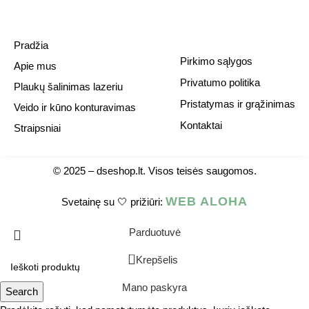
Pradžia
Pirkimo sąlygos
Apie mus
Privatumo politika
Plaukų šalinimas lazeriu
Pristatymas ir grąžinimas
Veido ir kūno konturavimas
Kontaktai
Straipsniai
© 2025 –
dseshop.lt.
Visos teisės saugomos.
WEB ALOHA
Svetainę su 🤍 prižiūri:
Parduotuvė
0
Krepšelis
Mano paskyra
Search