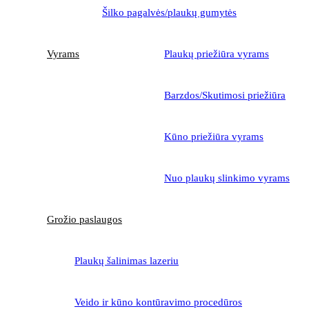
Šilko pagalvės/plaukų gumytės
Vyrams
Plaukų priežiūra vyrams
Barzdos/Skutimosi priežiūra
Kūno priežiūra vyrams
Nuo plaukų slinkimo vyrams
Grožio paslaugos
Plaukų šalinimas lazeriu
Veido ir kūno kontūravimo procedūros