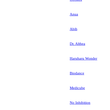
Anua
Abib
Dr. Althea
Haruharu Wonder
Biodance
Medicube
No Inhibition