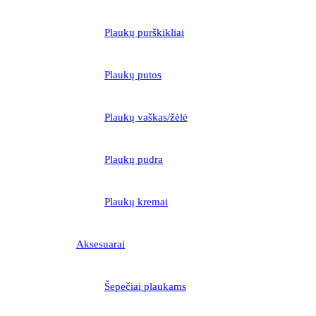
Plaukų purškikliai
Plaukų putos
Plaukų vaškas/žėlė
Plaukų pudra
Plaukų kremai
Aksesuarai
Šepečiai plaukams