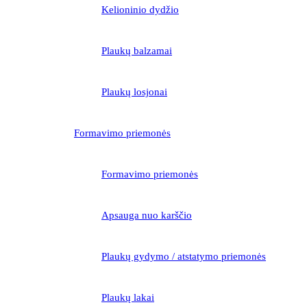
Kelioninio dydžio
Plaukų balzamai
Plaukų losjonai
Formavimo priemonės
Formavimo priemonės
Apsauga nuo karščio
Plaukų gydymo / atstatymo priemonės
Plaukų lakai