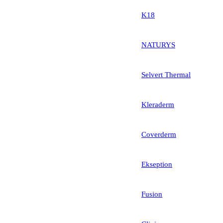
K18
NATURYS
Selvert Thermal
Kleraderm
Coverderm
Ekseption
Fusion