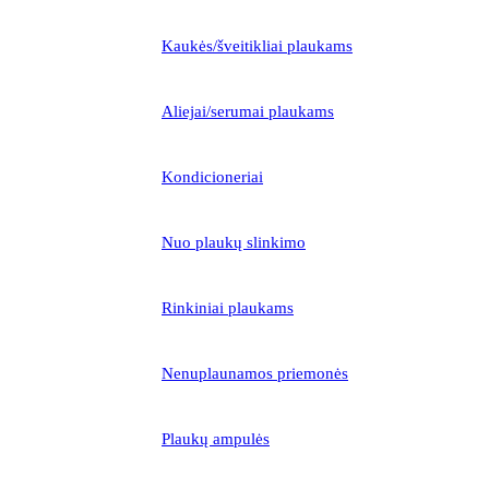
Kaukės/šveitikliai plaukams
Aliejai/serumai plaukams
Kondicioneriai
Nuo plaukų slinkimo
Rinkiniai plaukams
Nenuplaunamos priemonės
Plaukų ampulės