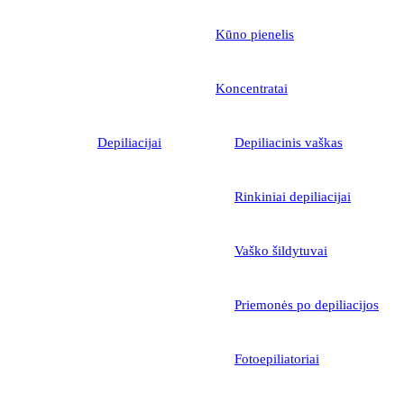
Kūno pienelis
Koncentratai
Depiliacijai
Depiliacinis vaškas
Rinkiniai depiliacijai
Vaško šildytuvai
Priemonės po depiliacijos
Fotoepiliatoriai