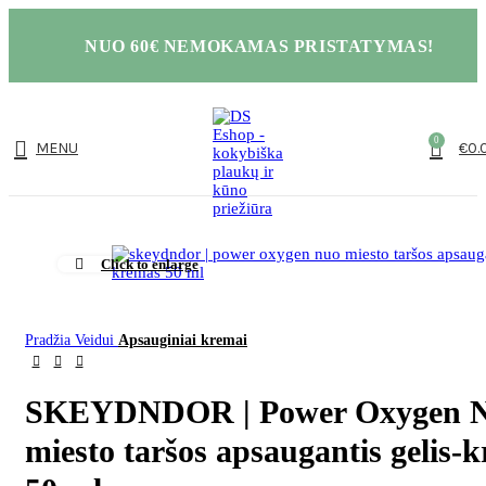
NUO 60€ NEMOKAMAS PRISTATYMAS!
0
MENU
€
0.
Click to enlarge
Pradžia
Veidui
Apsauginiai kremai
SKEYDNDOR | Power Oxygen 
miesto taršos apsaugantis gelis-