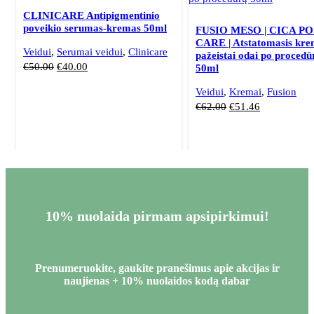
CLINICARE Antipigmentinio
poveikio serumas-kremas 50ml
FUSIO MESO | CICA PO
CARE | Atstatomasis kre
Veidui
,
Serumai veidui
,
Clinicare
pažeistai odai po procedū
€
50.00
€
40.00
50ml
Veidui
,
Kremai
,
Fusion
€
62.00
€
51.46
10% nuolaida pirmam apsipirkimui!
Prenumeruokite, gaukite pranešimus apie akcijas ir
naujienas + 10% nuolaidos kodą dabar