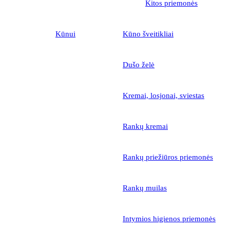
Kitos priemonės
Kūnui
Kūno šveitikliai
Dušo želė
Kremai, losjonai, sviestas
Rankų kremai
Rankų priežiūros priemonės
Rankų muilas
Intymios higienos priemonės