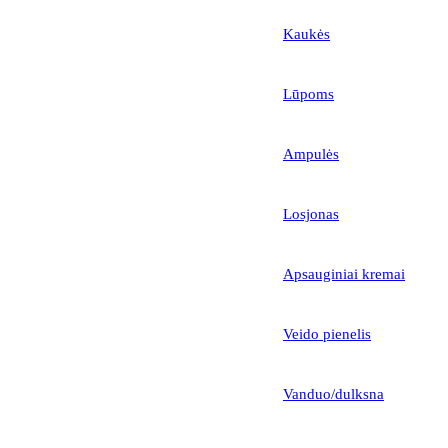
Kaukės
Lūpoms
Ampulės
Losjonas
Apsauginiai kremai
Veido pienelis
Vanduo/dulksna