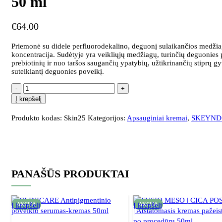
50 ml
€
64.00
Priemonė su didele perfluorodekalino, deguonį sulaikančios medžia
koncentracija. Sudėtyje yra veikliųjų medžiagų, turinčių deguonies 
prebiotinių ir nuo taršos saugančių ypatybių, užtikrinančių stiprų
suteikiantį deguonies poveikį.
Į krepšelį
Produkto kodas:
Skin25
Kategorijos:
Apsauginiai kremai
,
SKEYND
PANAŠŪS PRODUKTAI
Į krepšelį
AKCIJA
Į krepšelį
AKCIJA