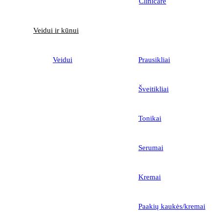
Clinicare
Veidui ir kūnui
Veidui
Prausikliai
Šveitikliai
Tonikai
Serumai
Kremai
Paakių kaukės/kremai