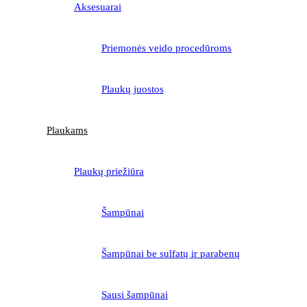
Aksesuarai
Priemonės veido procedūroms
Plaukų juostos
Plaukams
Plaukų priežiūra
Šampūnai
Šampūnai be sulfatų ir parabenų
Sausi šampūnai