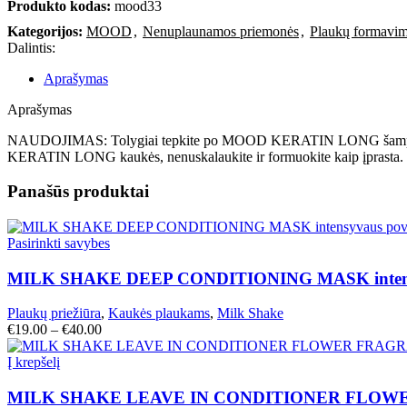
Produkto kodas:
mood33
Kategorijos:
MOOD
,
Nenuplaunamos priemonės
,
Plaukų formavi
Dalintis:
Aprašymas
Aprašymas
NAUDOJIMAS: Tolygiai tepkite po MOOD KERATIN LONG šampūno, pal
KERATIN LONG kaukės, nenuskalaukite ir formuokite kaip įprasta.
Panašūs produktai
Pasirinkti savybes
MILK SHAKE DEEP CONDITIONING MASK intensyva
Plaukų priežiūra
,
Kaukės plaukams
,
Milk Shake
€
19.00
–
€
40.00
Į krepšelį
MILK SHAKE LEAVE IN CONDITIONER FLOWER F