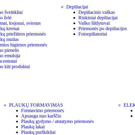
Depiliacijai
 šveitikliai
Depiliacinis vaškas
o želė
Rinkiniai depiliacijai
ai, losjonai, sviestas
Vaško šildytuvai
kų kremai
Priemonės po depiliacijos
kų priežiūros priemonės
Fotoepiliatoriai
kų muilas
ymios higienos priemonės
o pienelis
o emulsija
centratai
o kiti produktai
PLAUKŲ FORMAVIMAS
ELEK
Formavimo priemonės
Apsauga nuo karščio
Plaukų gydymo / atstatymo priemonės
Plaukų lakai
Plaukų purškikliai