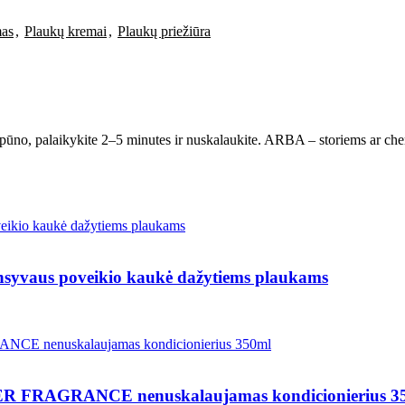
mas
,
Plaukų kremai
,
Plaukų priežiūra
aikykite 2–5 minutes ir nuskalaukite. ARBA – storiems ar chemiš
us poveikio kaukė dažytiems plaukams
RAGRANCE nenuskalaujamas kondicionierius 3