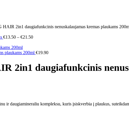
R 2in1 daugiafunkcinis nenuskalaujamas kremas plaukams 200m
as
€
13.50
–
€
21.50
ms plaukams 200ml
€
19.90
n1 daugiafunkcinis nenusk
inu ir daugiamineraliu kompleksu, kuris įsiskverbia į plaukus, suteik