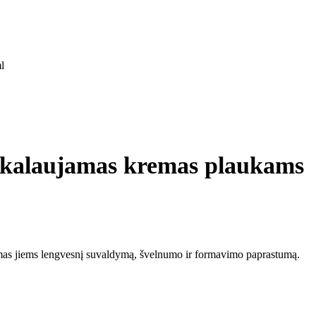
l
alaujamas kremas plaukams
damas jiems lengvesnį suvaldymą, švelnumo ir formavimo paprastumą.