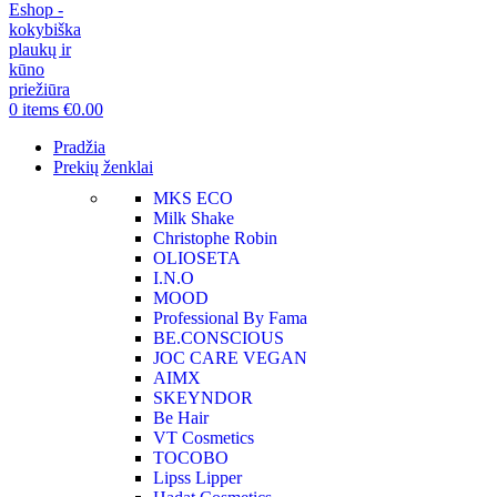
0
items
€
0.00
Pradžia
Prekių ženklai
MKS ECO
Milk Shake
Christophe Robin
OLIOSETA
I.N.O
MOOD
Professional By Fama
BE.CONSCIOUS
JOC CARE VEGAN
AIMX
SKEYNDOR
Be Hair
VT Cosmetics
TOCOBO
Lipss Lipper