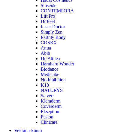
Hadat Cosmetics
Shiseido
CONTEMPORA
Lift Pro
Dr Peel
Laser Doctor
Simply Zen
Earthly Body
COSRX
Anua
Abib
Dr. Althea
Haruharu Wonder
Biodance
Medicube
No Inhibition
K18
NATURYS
Selvert
Kleraderm
Coverderm
Ekseption
Fusion
Clinicare
Veidui ir kūnui