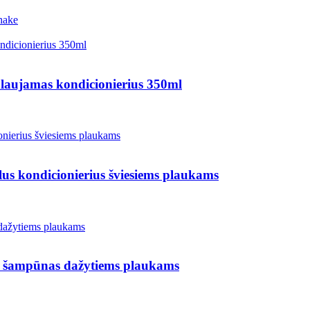
hake
amas kondicionierius 350ml
ondicionierius šviesiems plaukams
pūnas dažytiems plaukams