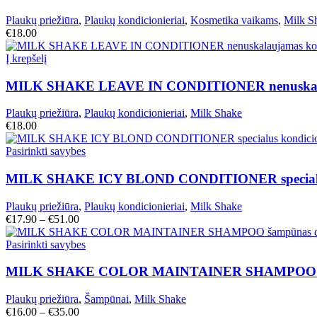
Plaukų priežiūra
,
Plaukų kondicionieriai
,
Kosmetika vaikams
,
Milk S
€
18.00
Į krepšelį
MILK SHAKE LEAVE IN CONDITIONER nenuskalauj
Plaukų priežiūra
,
Plaukų kondicionieriai
,
Milk Shake
€
18.00
Pasirinkti savybes
MILK SHAKE ICY BLOND CONDITIONER specialus k
Plaukų priežiūra
,
Plaukų kondicionieriai
,
Milk Shake
€
17.90
–
€
51.00
Pasirinkti savybes
MILK SHAKE COLOR MAINTAINER SHAMPOO šam
Plaukų priežiūra
,
Šampūnai
,
Milk Shake
€
16.00
–
€
35.00