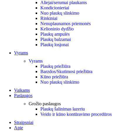
Aliejai/serumai plaukams
Kondicionieriai
Nuo plaukų slinkimo
Rinkiniai
Nenuplaunamos priemonės
Kelioninio dydžio
Plaukų ampulės
Plaukų balzamai
Plaukų losjonai
Vyrams
Vyrams
Plaukų priežiūra
Barzdos/Skutimosi priežiūra
Kūno priežiūra
Nuo plaukų slinkimo
Vaikams
Paslaugos
Grožio paslaugos
Plaukų šalinimas lazeriu
Veido ir kūno kontūravimo procedūros
Straipsniai
Apie