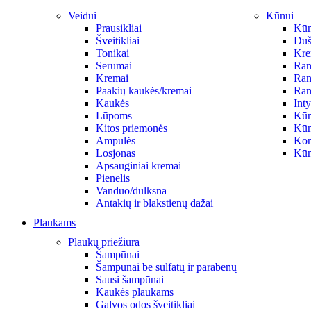
Veidui
Kūnui
Prausikliai
Kūno
Šveitikliai
Duš
Tonikai
Krem
Serumai
Ran
Kremai
Ran
Paakių kaukės/kremai
Ran
Kaukės
Int
Lūpoms
Kūn
Kitos priemonės
Kūn
Ampulės
Kon
Losjonas
Kūn
Apsauginiai kremai
Pienelis
Vanduo/dulksna
Antakių ir blakstienų dažai
Plaukams
Plaukų priežiūra
Šampūnai
Šampūnai be sulfatų ir parabenų
Sausi šampūnai
Kaukės plaukams
Galvos odos šveitikliai