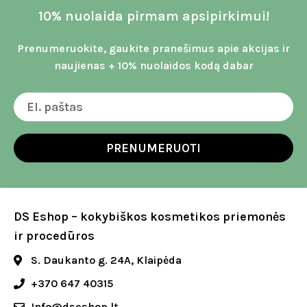
10% nuolaida pirmam apsipirkimui!
Prenumeruokite, gaukite pranešimus apie akcijas ir
naujienas + 10% nuolaidos kodą dabar
PRENUMERUOTI
DS Eshop – kokybiškos kosmetikos priemonės
ir procedūros
S. Daukanto g. 24A, Klaipėda
+370 647 40315
Info@dseshop.lt