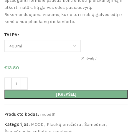
apsauganti formulė padeda kontroliuoti pleiskanojimą ir
atkurti natūralią galvos odos pusiausvyrą.
Rekomenduojama visiems, kurie turi riebią galvos odą ir
kenčia nuo pleiskanų diskonforto.
TALPA
Išvalyti
€
13.50
Į KREPŠELĮ
Produkto kodas:
mood31
Kategorijos:
MOOD
,
Plaukų priežiūra
,
Šampūnai
,
Šampūnai be sulfatų ir parabenų