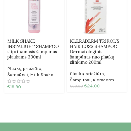
MILK SHAKE
KLERADERM TRIKOL’S
INSTALIGHT SHAMPOO
HAIR LOSS SHAMPOO
stiprinamasis šampūnas
Dermatologinis
plaukams 300ml
šampūnas nuo plaukų
slinkimo 200ml
Plaukų priežiūra
,
Plaukų priežiūra
,
Šampūnai
,
Milk Shake
Šampūnai
,
Kleraderm
€
24.00
€
30.00
€
19.90