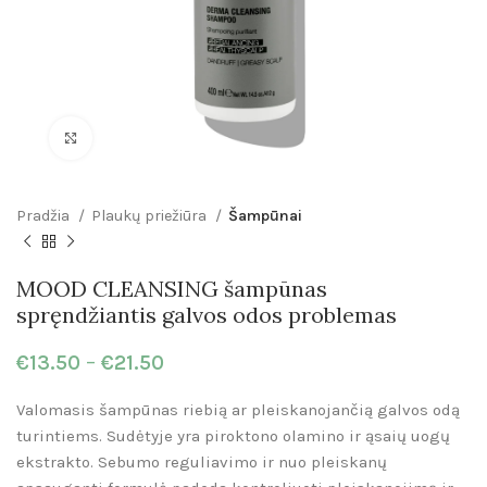
Click to enlarge
Pradžia
Plaukų priežiūra
Šampūnai
MOOD CLEANSING šampūnas
spręndžiantis galvos odos problemas
€
13.50
–
€
21.50
Valomasis šampūnas riebią ar pleiskanojančią galvos odą
turintiems. Sudėtyje yra piroktono olamino ir ąsaių uogų
ekstrakto. Sebumo reguliavimo ir nuo pleiskanų