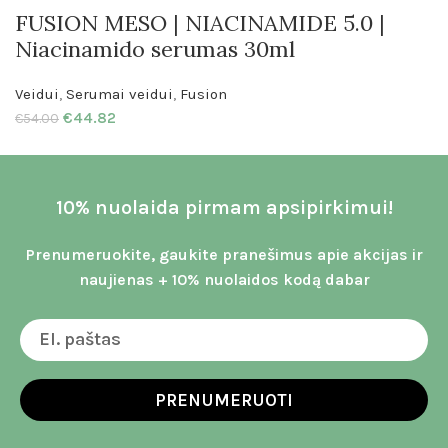
FUSION MESO | NIACINAMIDE 5.0 |
Niacinamido serumas 30ml
Veidui
,
Serumai veidui
,
Fusion
€
44.82
€
54.00
10% nuolaida pirmam apsipirkimui!
Prenumeruokite, gaukite pranešimus apie akcijas ir
naujienas + 10% nuolaidos kodą dabar
PRENUMERUOTI