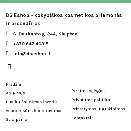
DS Eshop – kokybiškos kosmetikos priemonės
ir procedūros
S. Daukanto g. 24A, Klaipėda
+370 647 40315
Info@dseshop.lt
Pradžia
Pirkimo sąlygos
Apie mus
Privatumo politika
Plaukų šalinimas lazeriu
Pristatymas ir grąžinimas
Veido ir kūno konturavimas
Kontaktai
Straipsniai