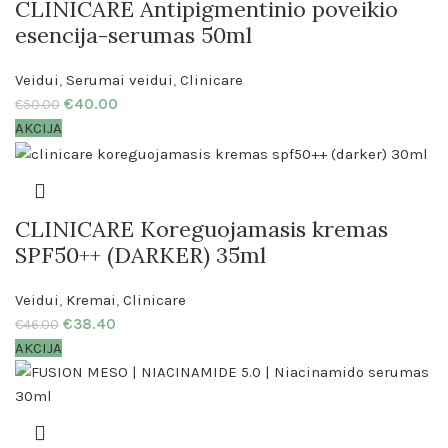
CLINICARE Antipigmentinio poveikio
esencija-serumas 50ml
Veidui
,
Serumai veidui
,
Clinicare
€
40.00
€
50.00
AKCIJA
CLINICARE Koreguojamasis kremas
SPF50++ (DARKER) 35ml
Veidui
,
Kremai
,
Clinicare
€
38.40
€
46.00
AKCIJA