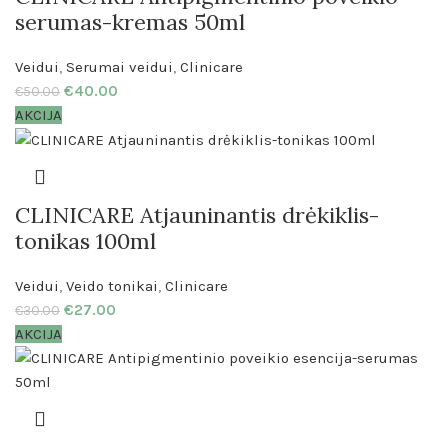
serumas-kremas 50ml
Veidui
,
Serumai veidui
,
Clinicare
€
40.00
€
50.00
AKCIJA
CLINICARE Atjauninantis drėkiklis-
tonikas 100ml
Veidui
,
Veido tonikai
,
Clinicare
€
27.00
€
30.00
AKCIJA