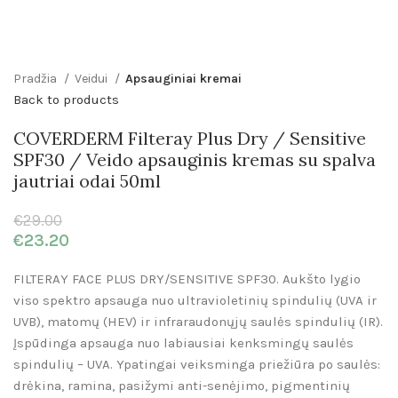
Pradžia
Veidui
Apsauginiai kremai
Back to products
COVERDERM Filteray Plus Dry / Sensitive
SPF30 / Veido apsauginis kremas su spalva
jautriai odai 50ml
€
29.00
€
23.20
FILTERAY FACE PLUS DRY/SENSITIVE SPF30. Aukšto lygio
viso spektro apsauga nuo ultravioletinių spindulių (UVA ir
UVB), matomų (HEV) ir infraraudonųjų saulės spindulių (IR).
Įspūdinga apsauga nuo labiausiai kenksmingų saulės
spindulių – UVA. Ypatingai veiksminga priežiūra po saulės:
drėkina, ramina, pasižymi anti-senėjimo, pigmentinių