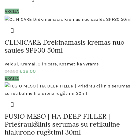
AKCIJA
CLINICARE Drėkinamasis kremas nuo
saulės SPF30 50ml
Veidui
,
Kremai
,
Clinicare
,
Kosmetika vyrams
€
36.00
€
40.00
AKCIJA
FUSIO MESO | HA DEEP FILLER |
Priešraukšlinis serumas su retikuline
hialurono rūgštimi 30ml