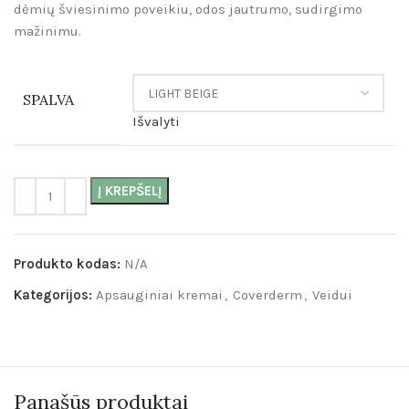
dėmių šviesinimo poveikiu, odos jautrumo, sudirgimo
mažinimu.
SPALVA
Išvalyti
Į KREPŠELĮ
Produkto kodas:
N/A
Kategorijos:
Apsauginiai kremai
,
Coverderm
,
Veidui
Panašūs produktai