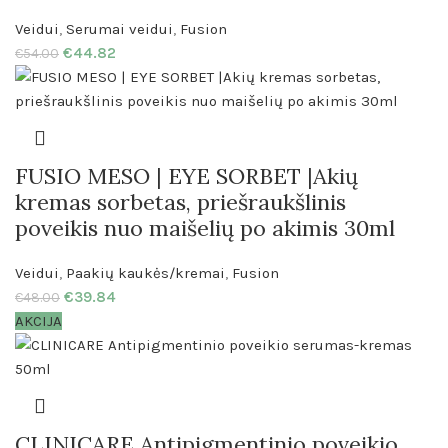
Veidui
,
Serumai veidui
,
Fusion
€
44.82
€
54.00
FUSIO MESO | EYE SORBET |Akių
kremas sorbetas, priešraukšlinis
poveikis nuo maišelių po akimis 30ml
Veidui
,
Paakių kaukės/kremai
,
Fusion
€
39.84
€
48.00
AKCIJA
CLINICARE Antipigmentinio poveikio