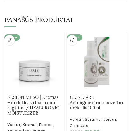
PANAŠŪS PRODUKTAI
AKCIJA
AKCIJA
FUSION MESO | Kremas
CLINICARE
– drėkiklis su hialurono
Antipigmentinio poveikio
rūgštimi / HYALURONIC
drėkiklis 100ml
MOISTURIZER
Veidui
,
Serumai veidui
,
Veidui
,
Kremai
,
Fusion
,
Clinicare
Kosmetika vyrams