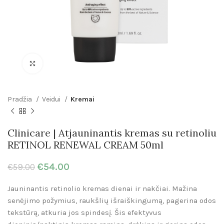
Click to enlarge
Pradžia
Veidui
Kremai
Clinicare | Atjauninantis kremas su retinoliu
RETINOL RENEWAL CREAM 50ml
€
54.00
€
59.00
Jauninantis retinolio kremas dienai ir nakčiai. Mažina
senėjimo požymius, raukšlių išraiškingumą, pagerina odos
tekstūrą, atkuria jos spindesį. Šis efektyvus