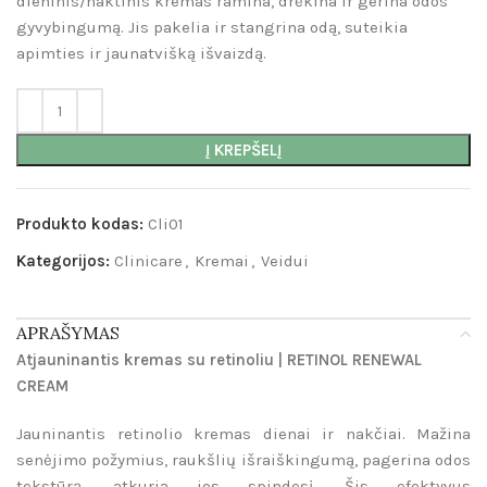
dieninis/naktinis kremas ramina, drėkina ir gerina odos
gyvybingumą. Jis pakelia ir stangrina odą, suteikia
apimties ir jaunatvišką išvaizdą.
Į KREPŠELĮ
Produkto kodas:
Cli01
Kategorijos:
Clinicare
,
Kremai
,
Veidui
APRAŠYMAS
Atjauninantis kremas su retinoliu | RETINOL RENEWAL
CREAM
Jauninantis retinolio kremas dienai ir nakčiai. Mažina
senėjimo požymius, raukšlių išraiškingumą, pagerina odos
tekstūrą, atkuria jos spindesį. Šis efektyvus