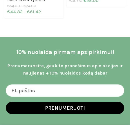
€
25.00
€
30.00
€
54.00
–
€
74.00
€
44.82
–
€
61.42
10% nuolaida pirmam apsipirkimui!
Prenumeruokite, gaukite pranešimus apie akcijas ir
naujienas + 10% nuolaidos kodą dabar
PRENUMERUOTI