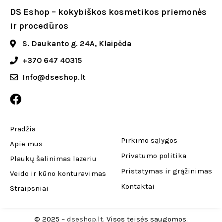
DS Eshop – kokybiškos kosmetikos priemonės
ir procedūros
S. Daukanto g. 24A, Klaipėda
+370 647 40315
Info@dseshop.lt
Pradžia
Pirkimo sąlygos
Apie mus
Privatumo politika
Plaukų šalinimas lazeriu
Pristatymas ir grąžinimas
Veido ir kūno konturavimas
Kontaktai
Straipsniai
© 2025 –
dseshop.lt.
Visos teisės saugomos.