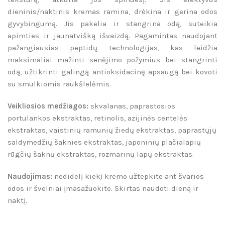
dieninis/naktinis kremas ramina, drėkina ir gerina odos
gyvybingumą. Jis pakelia ir stangrina odą, suteikia
apimties ir jaunatvišką išvaizdą. Pagamintas naudojant
pažangiausias peptidų technologijas, kas leidžia
maksimaliai mažinti senėjimo požymius bei stangrinti
odą, užtikrinti galingą antioksidacinę apsaugą bei kovoti
su smulkiomis raukšlelėmis.
Veikliosios medžiagos:
skvalanas, paprastosios
portulankos ekstraktas, retinolis, azijinės centelės
ekstraktas, vaistinių ramunių žiedų ekstraktas, paprastųjų
saldymedžių šaknies ekstraktas, japoninių plačialapių
rūgčių šaknų ekstraktas, rozmarinų lapų ekstraktas.
Naudojimas:
nedidelį kiekį kremo užtepkite ant švarios
odos ir švelniai įmasažuokite. Skirtas naudoti dieną ir
naktį.